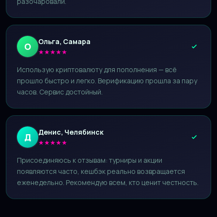
разочаровали.
Ольга, Самара
О
★
★
★
★
★
Использую криптовалюту для пополнения — всё
прошло быстро и легко. Верификацию прошла за пару
часов. Сервис достойный.
Денис, Челябинск
Д
★
★
★
★
★
Присоединяюсь к отзывам: турниры и акции
появляются часто, кешбэк реально возвращается
еженедельно. Рекомендую всем, кто ценит честность.