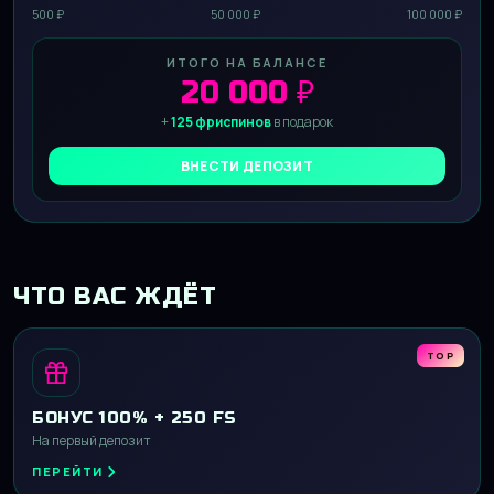
500 ₽
50 000 ₽
100 000 ₽
ИТОГО НА БАЛАНСЕ
20 000 ₽
+
125 фриспинов
в подарок
ВНЕСТИ ДЕПОЗИТ
ЧТО ВАС ЖДЁТ
TOP
БОНУС 100% + 250 FS
На первый депозит
ПЕРЕЙТИ