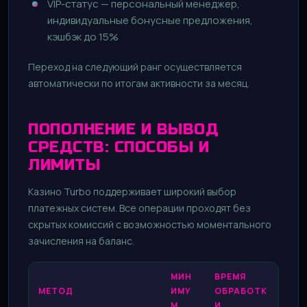
VIP-статус — персональный менеджер,
индивидуальные бонусные предложения,
кэшбэк до 15%
Переход на следующий ранг осуществляется
автоматически по итогам активности за месяц.
ПОПОЛНЕНИЕ И ВЫВОД
СРЕДСТВ: СПОСОБЫ И
ЛИМИТЫ
Казино Turbo поддерживает широкий выбор
платежных систем. Все операции проходят без
скрытых комиссий с возможностью моментального
зачисления на баланс.
МИН
ВРЕМЯ
МЕТОД
ИМУ
ОБРАБОТК
М
И