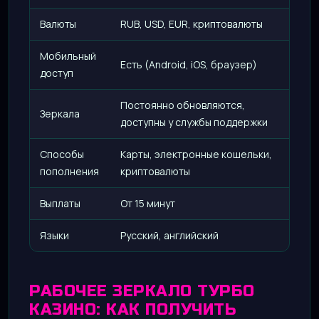
Валюты
RUB, USD, EUR, криптовалюты
Мобильный
Есть (Android, iOS, браузер)
доступ
Постоянно обновляются,
Зеркала
доступны у службы поддержки
Способы
Карты, электронные кошельки,
пополнения
криптовалюты
Выплаты
От 15 минут
Языки
Русский, английский
РАБОЧЕЕ ЗЕРКАЛО ТУРБО
КАЗИНО: КАК ПОЛУЧИТЬ