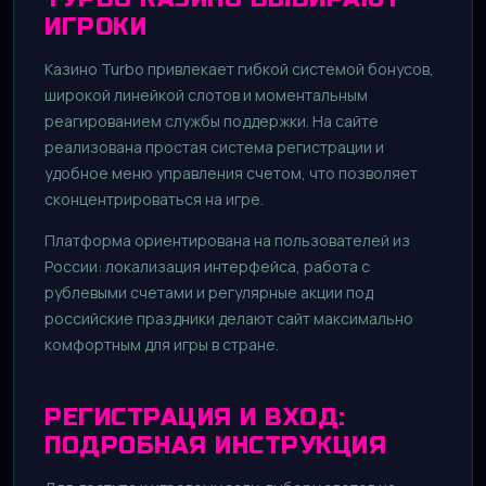
ИГРОКИ
Казино Turbo привлекает гибкой системой бонусов,
широкой линейкой слотов и моментальным
реагированием службы поддержки. На сайте
реализована простая система регистрации и
удобное меню управления счетом, что позволяет
сконцентрироваться на игре.
Платформа ориентирована на пользователей из
России: локализация интерфейса, работа с
рублевыми счетами и регулярные акции под
российские праздники делают сайт максимально
комфортным для игры в стране.
РЕГИСТРАЦИЯ И ВХОД:
ПОДРОБНАЯ ИНСТРУКЦИЯ