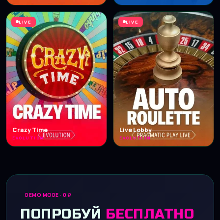
LIVE
LIVE
Crazy Time
Live Lobby
EVOLUTION
EVOLUTION
DEMO MODE · 0 ₽
ПОПРОБУЙ
БЕСПЛАТНО