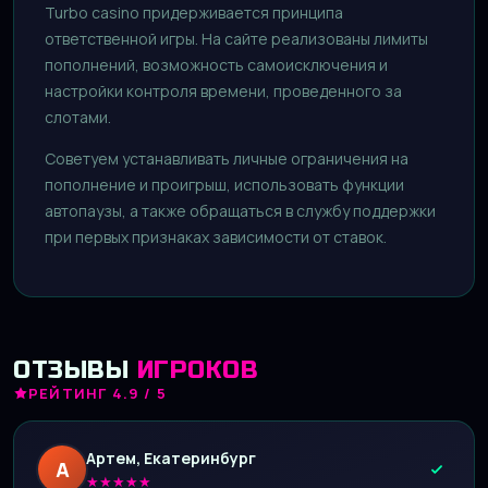
Turbo casino придерживается принципа
ответственной игры. На сайте реализованы лимиты
пополнений, возможность самоисключения и
настройки контроля времени, проведенного за
слотами.
Советуем устанавливать личные ограничения на
пополнение и проигрыш, использовать функции
автопаузы, а также обращаться в службу поддержки
при первых признаках зависимости от ставок.
ОТЗЫВЫ
ИГРОКОВ
РЕЙТИНГ 4.9 / 5
Артем, Екатеринбург
А
★
★
★
★
★