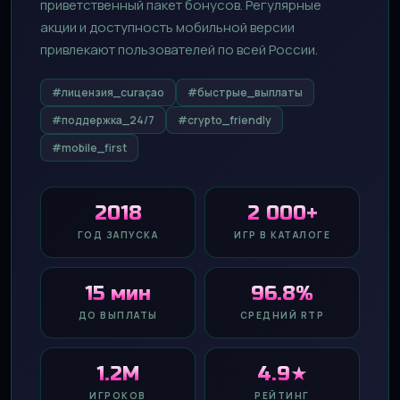
приветственный пакет бонусов. Регулярные
акции и доступность мобильной версии
привлекают пользователей по всей России.
#лицензия_curaçao
#быстрые_выплаты
#поддержка_24/7
#crypto_friendly
#mobile_first
2018
2 000+
ГОД ЗАПУСКА
ИГР В КАТАЛОГЕ
15 мин
96.8%
ДО ВЫПЛАТЫ
СРЕДНИЙ RTP
1.2M
4.9★
ИГРОКОВ
РЕЙТИНГ