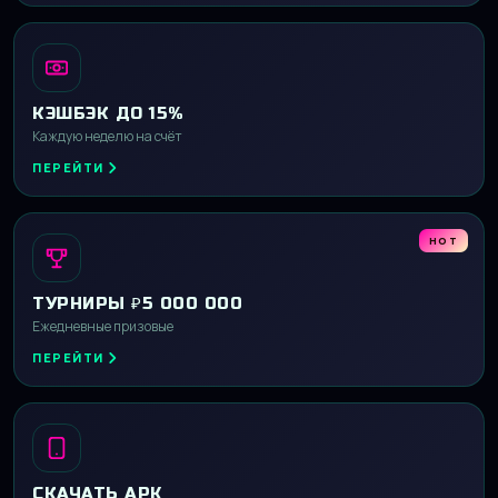
КЭШБЭК ДО 15%
Каждую неделю на счёт
ПЕРЕЙТИ
HOT
ТУРНИРЫ ₽5 000 000
Ежедневные призовые
ПЕРЕЙТИ
СКАЧАТЬ APK