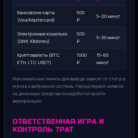
Банковские карты
500
5–20 минут
(Visa/Mastercard)
₽
Электронные кошельки
500
5–30 минут
(QIWI, ЮMoney)
₽
Криптовалюты (BTC,
1000
15–60
ETH, LTC, USDT)
₽
минут
Максимальные лимиты для вывода зависят от статуса
игрока и выбранной системы. Перед первой заявкой
на денежные средства понадобится пройти
верификацию.
ОТВЕТСТВЕННАЯ ИГРА И
КОНТРОЛЬ ТРАТ