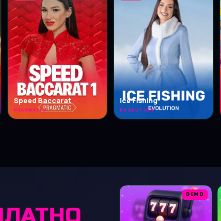
UR
Speed Baccarat
Ice Fishing
PRAGMATIC
EVOLUTION
DEMO
ПЛАТНО