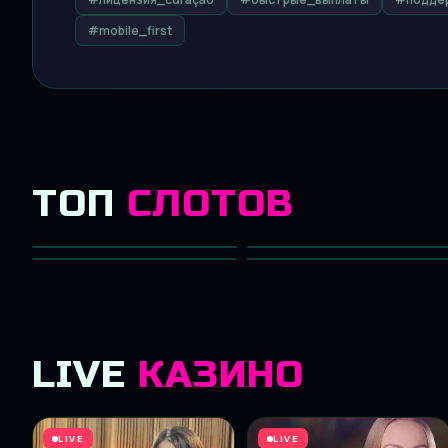
#mobile_first
ТОП
СЛОТОВ
Gates of Olympus 1000
Big Bass Bonanza
HOT
Hot Fruit
Phoenix Rising
NEW
PRAGMATIC PLAY
PRAGMATIC PLAY
MICROGAMING
PLAY’N GO
LIVE
КАЗИНО
LIVE
LIVE