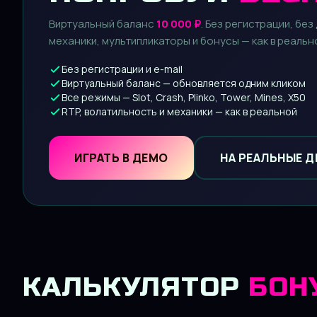
Виртуальный баланс
10 000 ₽
. Без регистрации, без
механики, мультипликаторы и бонусы — как в реально
Без регистрации и e-mail
Виртуальный баланс — обновляется одним кликом
Все режимы — Slot, Crash, Plinko, Tower, Mines, X50
RTP, волатильность и механики — как в реальной
ИГРАТЬ В ДЕМО
НА РЕАЛЬНЫЕ Д
КАЛЬКУЛЯТОР
БОН