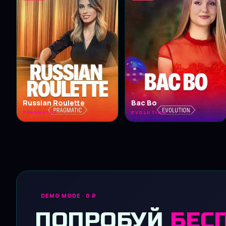
T
Russian Roulette
Bac Bo
PRAGMATIC
EVOLUTION
DEMO MODE · 0 ₽
ПОПРОБУЙ
БЕС