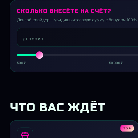
СКОЛЬКО ВНЕСЁТЕ НА СЧЁТ?
Двигай слайдер — увидишь итоговую сумму с бонусом 100%
ДЕПОЗИТ
500 ₽
50 000 ₽
ЧТО ВАС ЖДЁТ
TOP