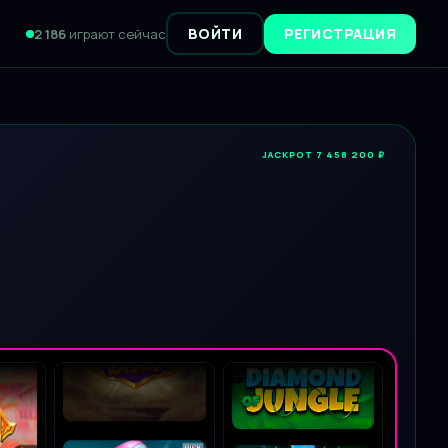
ВОЙТИ
РЕГИСТРАЦИЯ
2 186
играют сейчас
JACKPOT 7 458 200 ₽