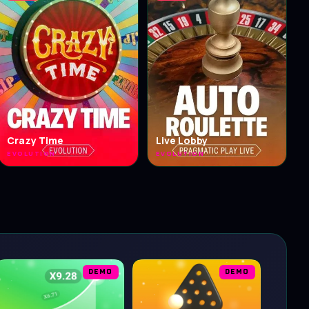
B
Crazy Time
Live Lobby
EVOLUTION
EVOLUTION
DEMO
DEMO