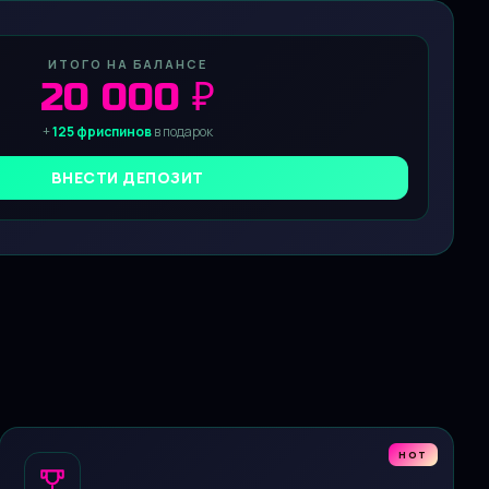
ИТОГО НА БАЛАНСЕ
20 000 ₽
+
125 фриспинов
в подарок
ВНЕСТИ ДЕПОЗИТ
HOT