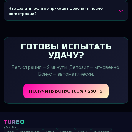
Что делать, если не приходят фриспины после
регистрации?
ГОТОВЫ ИСПЫТАТЬ
УДАЧУ?
Регистрация — 2 минуты. Депозит — мгновенно.
Бонус — автоматически.
ПОЛУЧИТЬ БОНУС 100% + 250 FS
TURBO
CASINO
Visa
MasterCard
МИР
Bitcoin
USDT
ЮMoney