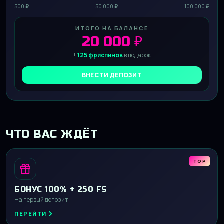
500 ₽
50 000 ₽
100 000 ₽
ИТОГО НА БАЛАНСЕ
20 000 ₽
+
125 фриспинов
в подарок
ВНЕСТИ ДЕПОЗИТ
ЧТО ВАС ЖДЁТ
TOP
БОНУС 100% + 250 FS
На первый депозит
ПЕРЕЙТИ