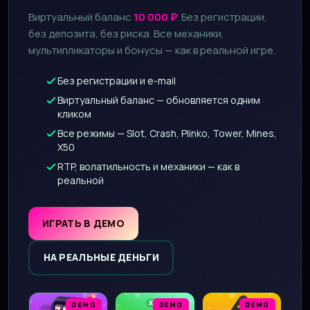
Виртуальный баланс
10 000 ₽
. Без регистрации,
без депозита, без риска. Все механики,
мультипликаторы и бонусы — как в реальной игре.
Без регистрации и e-mail
Виртуальный баланс — обновляется одним
кликом
Все режимы — Slot, Crash, Plinko, Tower, Mines,
X50
RTP, волатильность и механики — как в
реальной
ИГРАТЬ В ДЕМО
НА РЕАЛЬНЫЕ ДЕНЬГИ
DEMO
DEMO
DEMO