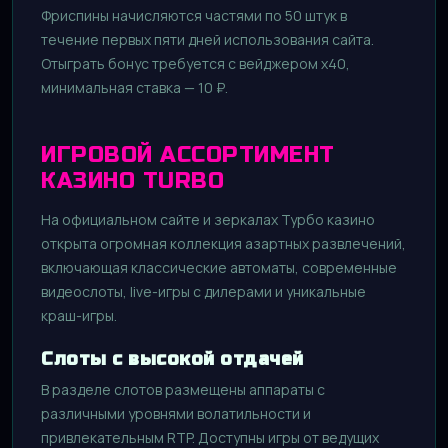
Фриспины начисляются частями по 50 штук в
течение первых пяти дней использования сайта.
Отыграть бонус требуется с вейджером x40,
минимальная ставка — 10 ₽.
ИГРОВОЙ АССОРТИМЕНТ
КАЗИНО TURBO
На официальном сайте и зеркалах Турбо казино
открыта огромная коллекция азартных развлечений,
включающая классические автоматы, современные
видеослоты, live-игры с дилерами и уникальные
краш-игры.
Слоты с высокой отдачей
В разделе слотов размещены аппараты с
различными уровнями волатильности и
привлекательным RTP. Доступны игры от ведущих