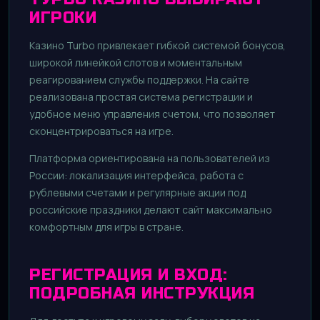
ИГРОКИ
Казино Turbo привлекает гибкой системой бонусов,
широкой линейкой слотов и моментальным
реагированием службы поддержки. На сайте
реализована простая система регистрации и
удобное меню управления счетом, что позволяет
сконцентрироваться на игре.
Платформа ориентирована на пользователей из
России: локализация интерфейса, работа с
рублевыми счетами и регулярные акции под
российские праздники делают сайт максимально
комфортным для игры в стране.
РЕГИСТРАЦИЯ И ВХОД:
ПОДРОБНАЯ ИНСТРУКЦИЯ