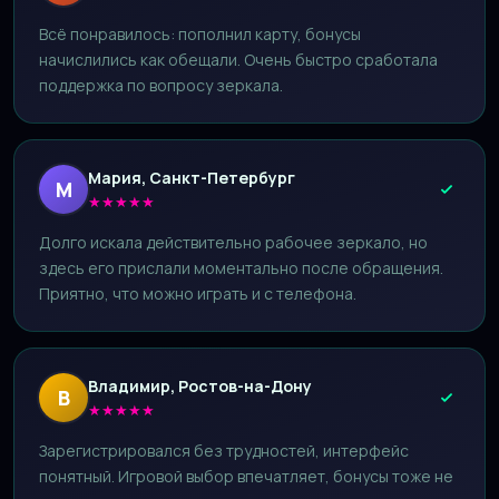
Всё понравилось: пополнил карту, бонусы
начислились как обещали. Очень быстро сработала
поддержка по вопросу зеркала.
Мария, Санкт-Петербург
М
★
★
★
★
★
Долго искала действительно рабочее зеркало, но
здесь его прислали моментально после обращения.
Приятно, что можно играть и с телефона.
Владимир, Ростов-на-Дону
В
★
★
★
★
★
Зарегистрировался без трудностей, интерфейс
понятный. Игровой выбор впечатляет, бонусы тоже не