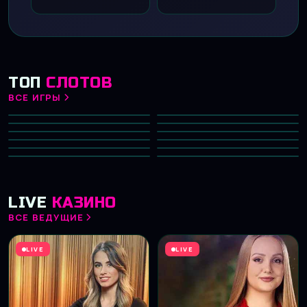
ТОП
СЛОТОВ
ВСЕ ИГРЫ
Gates of Olympus 1000
Big Bass Bonanza
HOT
Diamond of Jungle
Aztec Clusters
NEW
PRAGMATIC PLAY
PRAGMATIC PLAY
Divine Divas
Dreamshock
TOP
NETENT
PRAGMATIC PLAY
Hot Fruit
Phoenix Rising
NEW
PLAY’N GO
NETENT
Fruit Machine
Capymania Yellow
HOT
MICROGAMING
PLAY’N GO
Big Win x25
Fab Farm
MICROGAMING
PRAGMATIC PLAY
NETENT
PLAY’N GO
LIVE
КАЗИНО
ВСЕ ВЕДУЩИЕ
LIVE
LIVE