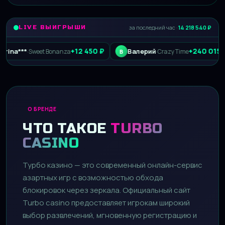
LIVE ВЫИГРЫШИ
за последний час ·
14 218 540 ₽
+12 450 ₽
+240 015 ₽
Валерий
·
Sweet Bonanza
·
Crazy Time
В
L
О БРЕНДЕ
ЧТО ТАКОЕ
TURBO
CASINO
Турбо казино — это современный онлайн-сервис
азартных игр с возможностью обхода
блокировок через зеркала. Официальный сайт
Turbo casino предоставляет игрокам широкий
выбор развлечений, мгновенную регистрацию и