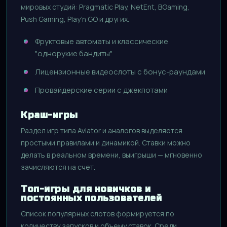
мировых студий: Pragmatic Play, NetEnt, BGaming,
Push Gaming, Play’n GO и других.
Фруктовые автоматы и классические
"однорукие бандиты"
Лицензионные видеослоты с бонус-раундами
Провайдерские серии с джекпотами
Краш-игры
Раздел игр типа Aviator и аналогов выделяется
простыми правилами и динамикой. Ставки можно
делать в реальном времени, выигрыши — мгновенно
зачисляются на счет.
Топ-игры для новичков и
постоянных пользователей
Список популярных слотов формируется по
количеству запусков и объему ставок. Среди