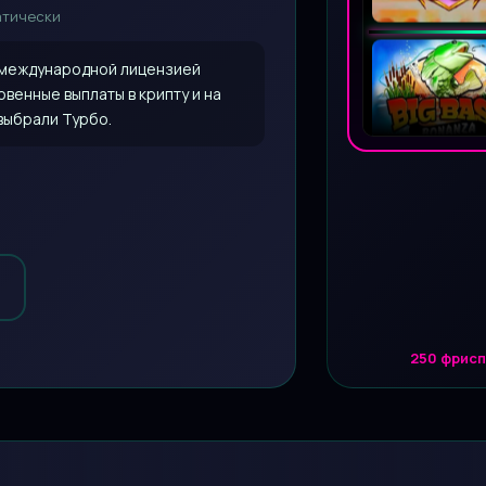
атически
 международной лицензией
овенные выплаты в крипту и на
 выбрали Турбо.
250 фрис