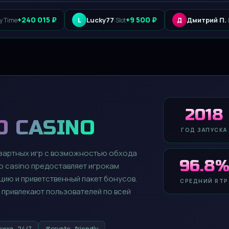
0 015 ₽
+9 500 ₽
+67 
Lucky77
Дмитрий П.
L
·
Slot
Д
·
Plinko
2018
O CASINO
ГОД ЗАПУСКА
азартных игр с возможностью обхода
96.8
o casino предоставляет игрокам
ию и приветственный пакет бонусов.
СРЕДНИЙ RTP
 привлекают пользователей по всей
ржка_24/7
#crypto_friendly