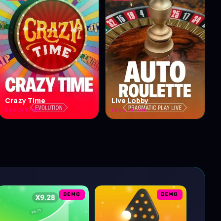
B
Crazy Time
Live Lobby
EVOLUTION
EVOLUTION
DEMO
DEMO