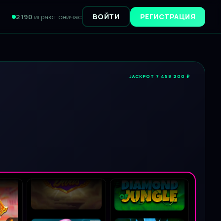
ВОЙТИ
РЕГИСТРАЦИЯ
2 190
играют сейчас
JACKPOT 7 458 200 ₽