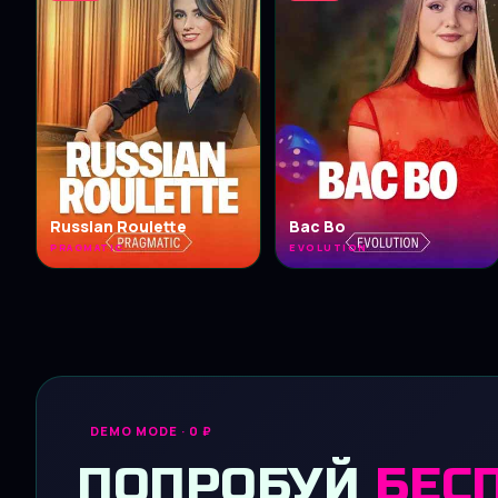
T
Russian Roulette
Bac Bo
PRAGMATIC
EVOLUTION
DEMO MODE · 0 ₽
ПОПРОБУЙ
БЕС