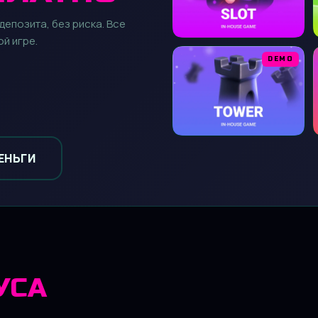
 депозита, без риска. Все
й игре.
DEMO
ЕНЬГИ
УСА