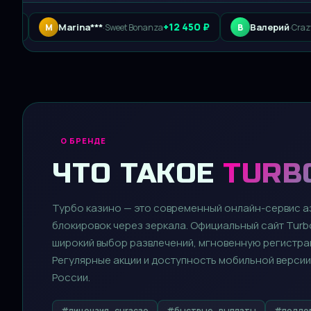
+12 450 ₽
+24
Marina***
Валерий
M
·
Sweet Bonanza
В
·
Crazy Time
О БРЕНДЕ
ЧТО ТАКОЕ
TURB
Турбо казино — это современный онлайн-сервис 
блокировок через зеркала. Официальный сайт Turb
широкий выбор развлечений, мгновенную регистрац
Регулярные акции и доступность мобильной версии
России.
#лицензия_curaçao
#быстрые_выплаты
#подде