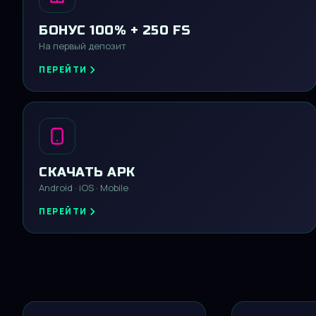
БОНУС 100% + 250 FS
На первый депозит
ПЕРЕЙТИ
СКАЧАТЬ APK
Android · iOS · Mobile
ПЕРЕЙТИ