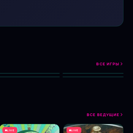
ВСЕ ИГРЫ
Divine Divas
Dreamshock
TOP
Big Win x25
Fab Farm
PLAY’N GO
NETENT
NETENT
PLAY’N GO
ВСЕ ВЕДУЩИЕ
LIVE
LIVE