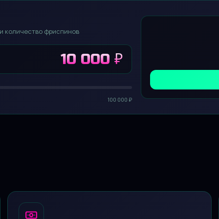
 и количество фриспинов
10 000 ₽
100 000 ₽