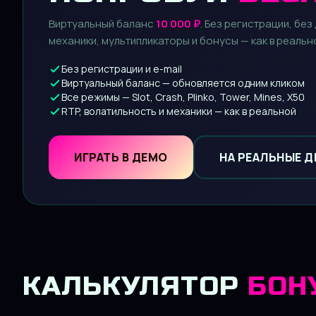
Виртуальный баланс
10 000 ₽
. Без регистрации, без
механики, мультипликаторы и бонусы — как в реально
Без регистрации и e-mail
Виртуальный баланс — обновляется одним кликом
Все режимы — Slot, Crash, Plinko, Tower, Mines, X50
RTP, волатильность и механики — как в реальной
ИГРАТЬ В ДЕМО
НА РЕАЛЬНЫЕ Д
КАЛЬКУЛЯТОР
БОН