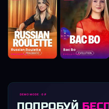
T
Russian Roulette
Bac Bo
PRAGMATIC
EVOLUTION
DEMO MODE · 0 ₽
ПОПРОБУЙ
БЕС