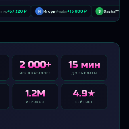
320 ₽
+15 800 ₽
+42 000
Игорь
Sasha**
И
·
Aviator
S
·
Mines
2 000+
15 мин
ИГР В КАТАЛОГЕ
ДО ВЫПЛАТЫ
%
1.2M
4.9★
ИГРОКОВ
РЕЙТИНГ