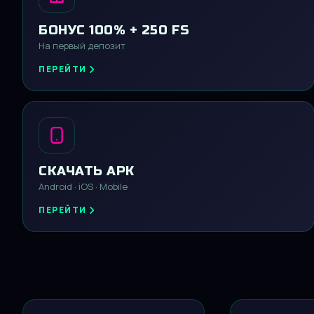
БОНУС 100% + 250 FS
На первый депозит
ПЕРЕЙТИ
СКАЧАТЬ APK
Android · iOS · Mobile
ПЕРЕЙТИ