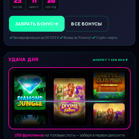
23
11
25
ЧАСОВ
МИНУТ
СЕКУНД
ЗАБРАТЬ БОНУС
ВСЕ БОНУСЫ
Без верификации до 50 000 ₽
Вывод за 15 минут
Crypto + карты
УДАЧА ДНЯ
JACKPOT 7 458 200 ₽
250 фриспинов
на топовые слоты — забери в первом депозите