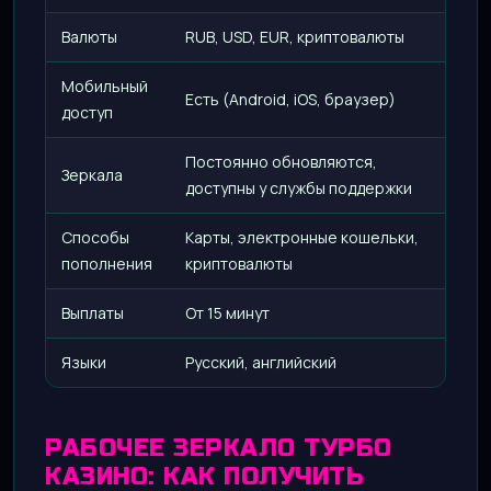
Валюты
RUB, USD, EUR, криптовалюты
Мобильный
Есть (Android, iOS, браузер)
доступ
Постоянно обновляются,
Зеркала
доступны у службы поддержки
Способы
Карты, электронные кошельки,
пополнения
криптовалюты
Выплаты
От 15 минут
Языки
Русский, английский
РАБОЧЕЕ ЗЕРКАЛО ТУРБО
КАЗИНО: КАК ПОЛУЧИТЬ