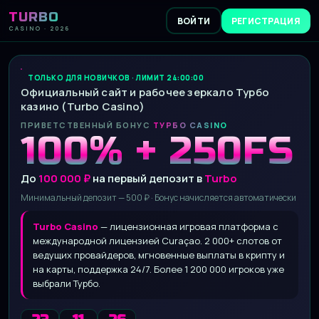
TURBO
ВОЙТИ
РЕГИСТРАЦИЯ
CASINO · 2026
ТОЛЬКО ДЛЯ НОВИЧКОВ · ЛИМИТ 24:00:00
Официальный сайт и рабочее зеркало Турбо
казино (Turbo Casino)
ПРИВЕТСТВЕННЫЙ БОНУС
ТУРБО CASINO
100% + 250FS
До
100 000 ₽
на первый депозит в
Turbo
Минимальный депозит — 500 ₽ · Бонус начисляется автоматически
Turbo Casino
— лицензионная игровая платформа с
международной лицензией Curaçao. 2 000+ слотов от
ведущих провайдеров, мгновенные выплаты в крипту и
на карты, поддержка 24/7. Более 1 200 000 игроков уже
выбрали Турбо.