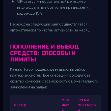
VIP-статус — персональный менеджер,
индивидуальные бонусные предложения,
кэшбэк до 15%
Переход на следующий ранг осуществляется
автоматически по итогам активности за месяц.
ПОПОЛНЕНИЕ И ВЫВОД
СРЕДСТВ: СПОСОБЫ И
ЛИМИТЫ
Казино Turbo поддерживает широкий выбор
платежных систем. Все операции проходят без
скрытых комиссий с возможностью моментального
зачисления на баланс.
МИН
ВРЕМЯ
МЕТОД
ИМУ
ОБРАБОТК
М
И