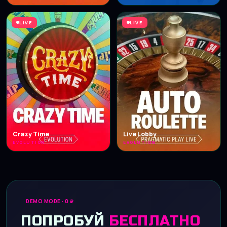
LIVE
LIVE
Crazy Time
Live Lobby
EVOLUTION
EVOLUTION
DEMO MODE · 0 ₽
ПОПРОБУЙ
БЕСПЛАТНО