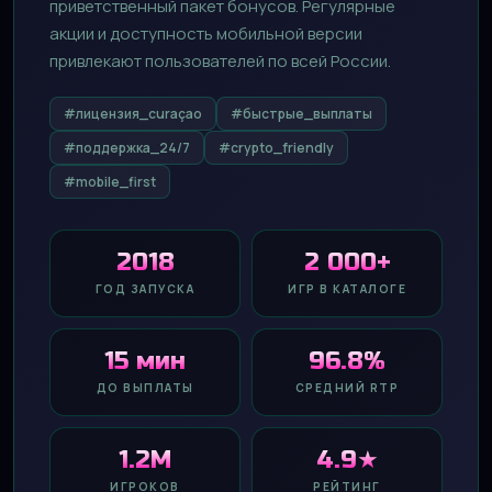
приветственный пакет бонусов. Регулярные
акции и доступность мобильной версии
привлекают пользователей по всей России.
#лицензия_curaçao
#быстрые_выплаты
#поддержка_24/7
#crypto_friendly
#mobile_first
2018
2 000+
ГОД ЗАПУСКА
ИГР В КАТАЛОГЕ
15 мин
96.8%
ДО ВЫПЛАТЫ
СРЕДНИЙ RTP
1.2M
4.9★
ИГРОКОВ
РЕЙТИНГ