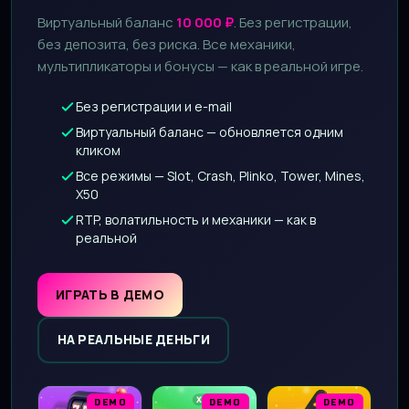
Виртуальный баланс
10 000 ₽
. Без регистрации,
без депозита, без риска. Все механики,
мультипликаторы и бонусы — как в реальной игре.
Без регистрации и e-mail
Виртуальный баланс — обновляется одним
кликом
Все режимы — Slot, Crash, Plinko, Tower, Mines,
X50
RTP, волатильность и механики — как в
реальной
ИГРАТЬ В ДЕМО
НА РЕАЛЬНЫЕ ДЕНЬГИ
DEMO
DEMO
DEMO