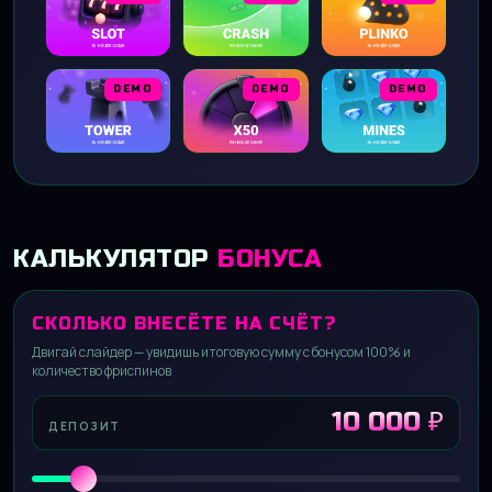
DEMO
DEMO
DEMO
КАЛЬКУЛЯТОР
БОНУСА
СКОЛЬКО ВНЕСЁТЕ НА СЧЁТ?
Двигай слайдер — увидишь итоговую сумму с бонусом 100% и
количество фриспинов
10 000 ₽
ДЕПОЗИТ