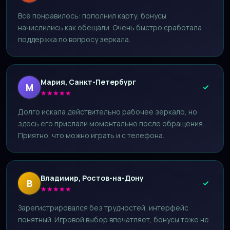
Всё понравилось: пополнил карту, бонусы
начислились как обещали. Очень быстро сработала
поддержка по вопросу зеркала.
Мария, Санкт-Петербург
М
★
★
★
★
★
Долго искала действительно рабочее зеркало, но
здесь его прислали моментально после обращения.
Приятно, что можно играть и с телефона.
Владимир, Ростов-на-Дону
В
★
★
★
★
★
Зарегистрировался без трудностей, интерфейс
понятный. Игровой выбор впечатляет, бонусы тоже не