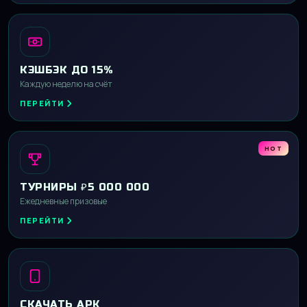
КЭШБЭК ДО 15%
Каждую неделю на счёт
ПЕРЕЙТИ
HOT
ТУРНИРЫ ₽5 000 000
Ежедневные призовые
ПЕРЕЙТИ
СКАЧАТЬ APK