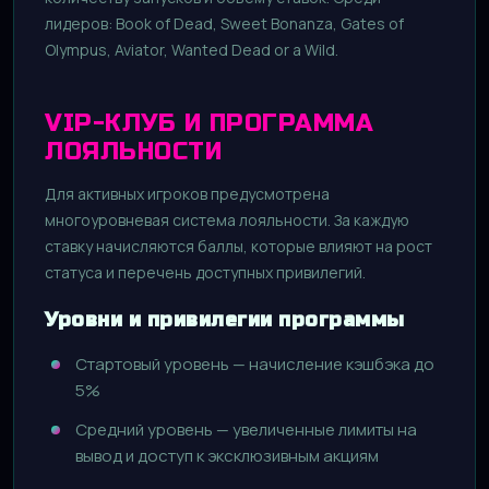
лидеров: Book of Dead, Sweet Bonanza, Gates of
Olympus, Aviator, Wanted Dead or a Wild.
VIP-КЛУБ И ПРОГРАММА
ЛОЯЛЬНОСТИ
Для активных игроков предусмотрена
многоуровневая система лояльности. За каждую
ставку начисляются баллы, которые влияют на рост
статуса и перечень доступных привилегий.
Уровни и привилегии программы
Стартовый уровень — начисление кэшбэка до
5%
Средний уровень — увеличенные лимиты на
вывод и доступ к эксклюзивным акциям