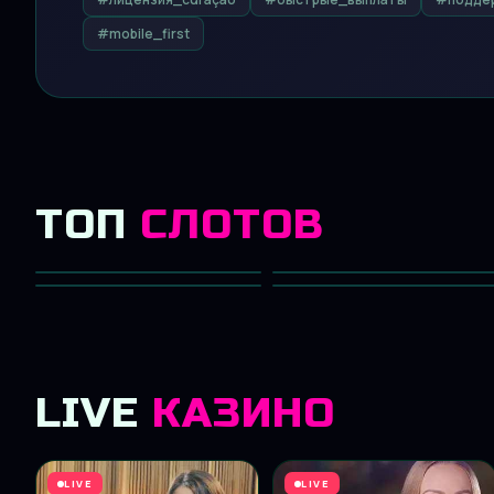
#mobile_first
ТОП
СЛОТОВ
Gates of Olympus 1000
Big Bass Bonanza
HOT
Hot Fruit
Phoenix Rising
NEW
PRAGMATIC PLAY
PRAGMATIC PLAY
MICROGAMING
PLAY’N GO
LIVE
КАЗИНО
LIVE
LIVE