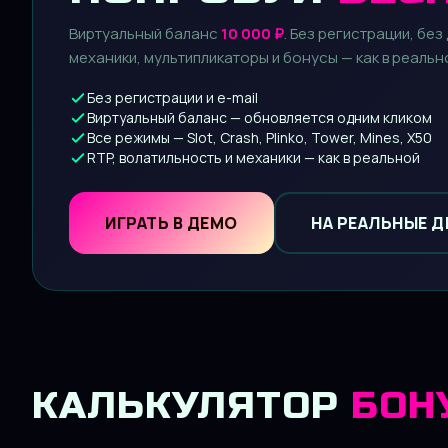
Виртуальный баланс
10 000 ₽
. Без регистрации, без
механики, мультипликаторы и бонусы — как в реально
Без регистрации и e-mail
Виртуальный баланс — обновляется одним кликом
Все режимы — Slot, Crash, Plinko, Tower, Mines, X50
RTP, волатильность и механики — как в реальной
ИГРАТЬ В ДЕМО
НА РЕАЛЬНЫЕ Д
КАЛЬКУЛЯТОР
БОН