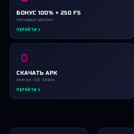
БОНУС 100% + 250 FS
На первый депозит
ПЕРЕЙТИ
СКАЧАТЬ APK
Android · iOS · Mobile
ПЕРЕЙТИ