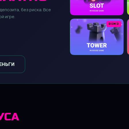
 депозита, без риска. Все
й игре.
DEMO
ЕНЬГИ
УСА