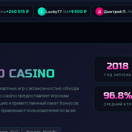
 015 ₽
+9 500 ₽
+67 3
Lucky77
Дмитрий П.
L
·
Slot
Д
·
Plinko
2018
O CASINO
ГОД ЗАПУСКА
азартных игр с возможностью обхода
96.8
o casino предоставляет игрокам
ию и приветственный пакет бонусов.
СРЕДНИЙ RTP
 привлекают пользователей по всей
ржка_24/7
#crypto_friendly