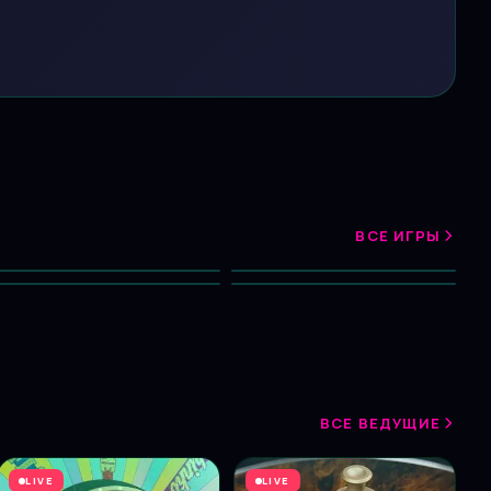
ВСЕ ИГРЫ
Divine Divas
Dreamshock
TOP
Big Win x25
Fab Farm
PLAY’N GO
NETENT
NETENT
PLAY’N GO
ВСЕ ВЕДУЩИЕ
LIVE
LIVE