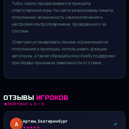
Turbo casino придерживается принципа
ответственной игры. На сайте реализованы лимиты
пополнений, возможность самоисключения и
настройки контроля времени, проведенного за
слотами.
Советуем устанавливать личные ограничения на
пополнение и проигрыш, использовать функции
автопаузы, а также обращаться в службу поддержки
при первых признаках зависимости от ставок.
ОТЗЫВЫ
ИГРОКОВ
РЕЙТИНГ 4.9 / 5
Артем, Екатеринбург
А
★
★
★
★
★