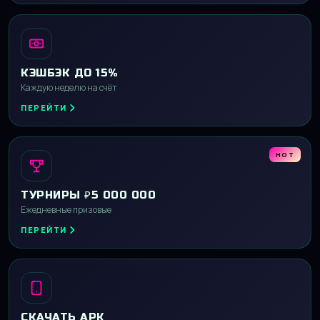
КЭШБЭК ДО 15%
Каждую неделю на счёт
ПЕРЕЙТИ
HOT
ТУРНИРЫ ₽5 000 000
Ежедневные призовые
ПЕРЕЙТИ
СКАЧАТЬ APK