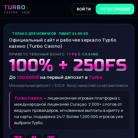
TURBO
ВОЙТИ
РЕГИСТРАЦИЯ
CASINO · 2026
ТОЛЬКО ДЛЯ НОВИЧКОВ · ЛИМИТ 24:00:00
Официальный сайт и рабочее зеркало Турбо
казино (Turbo Casino)
ПРИВЕТСТВЕННЫЙ БОНУС
ТУРБО CASINO
100% + 250FS
До
100 000 ₽
на первый депозит в
Turbo
Минимальный депозит — 500 ₽ · Бонус начисляется автоматически
Turbo Casino
— лицензионная игровая платформа с
международной лицензией Curaçao. 2 000+ слотов от
ведущих провайдеров, мгновенные выплаты в крипту и
на карты, поддержка 24/7. Более 1 200 000 игроков уже
выбрали Турбо.