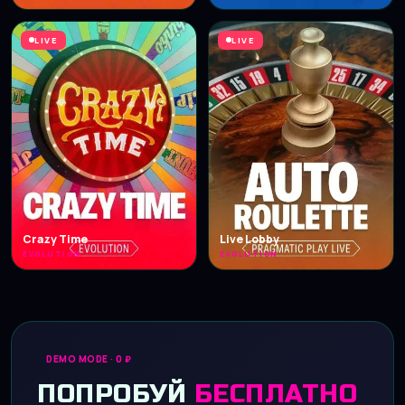
LIVE
LIVE
Crazy Time
Live Lobby
EVOLUTION
EVOLUTION
DEMO MODE · 0 ₽
ПОПРОБУЙ
БЕСПЛАТНО