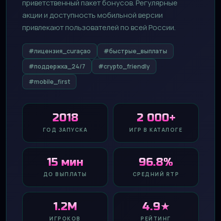
приветственный пакет бонусов. Регулярные
акции и доступность мобильной версии
привлекают пользователей по всей России.
#лицензия_curaçao
#быстрые_выплаты
#поддержка_24/7
#crypto_friendly
#mobile_first
2018
2 000+
ГОД ЗАПУСКА
ИГР В КАТАЛОГЕ
15 мин
96.8%
ДО ВЫПЛАТЫ
СРЕДНИЙ RTP
1.2M
4.9★
ИГРОКОВ
РЕЙТИНГ