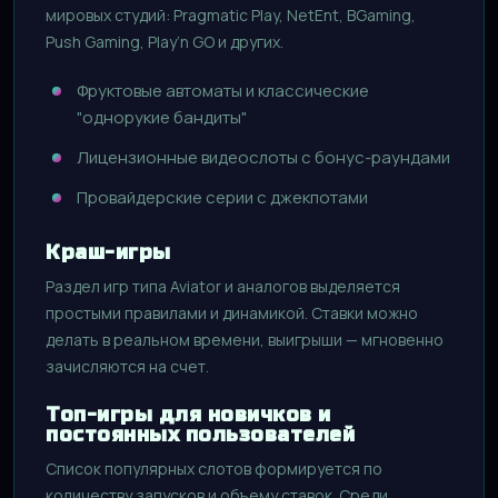
мировых студий: Pragmatic Play, NetEnt, BGaming,
Push Gaming, Play’n GO и других.
Фруктовые автоматы и классические
"однорукие бандиты"
Лицензионные видеослоты с бонус-раундами
Провайдерские серии с джекпотами
Краш-игры
Раздел игр типа Aviator и аналогов выделяется
простыми правилами и динамикой. Ставки можно
делать в реальном времени, выигрыши — мгновенно
зачисляются на счет.
Топ-игры для новичков и
постоянных пользователей
Список популярных слотов формируется по
количеству запусков и объему ставок. Среди