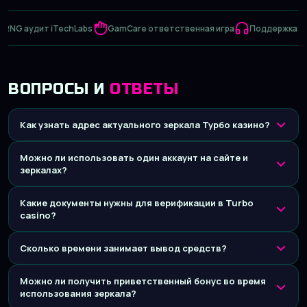
аудит iTechLabs
GamCare ответственная игра
Поддержка 24/7
ВОПРОСЫ И
ОТВЕТЫ
Как узнать адрес актуального зеркала Турбо казино?
Можно ли использовать один аккаунт на сайте и
зеркалах?
Какие документы нужны для верификации в Turbo
casino?
Сколько времени занимает вывод средств?
Можно ли получить приветственный бонус во время
использования зеркала?