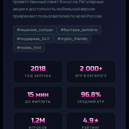
приветственный пакет бонусов. Регулярные
акции и доступность мобильной версии
привлекают пользователей по всей России.
#лицензия_curaçao
#быстрые_выплаты
#поддержка_24/7
#crypto_friendly
#mobile_first
2018
2 000+
ГОД ЗАПУСКА
ИГР В КАТАЛОГЕ
15 мин
96.8%
ДО ВЫПЛАТЫ
СРЕДНИЙ RTP
1.2M
4.9★
ИГРОКОВ
РЕЙТИНГ