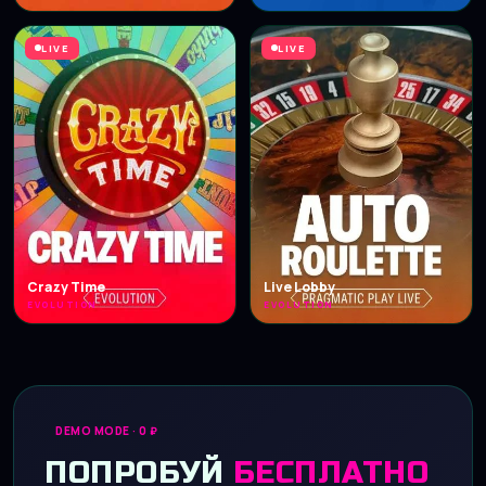
LIVE
LIVE
Crazy Time
Live Lobby
EVOLUTION
EVOLUTION
DEMO MODE · 0 ₽
ПОПРОБУЙ
БЕСПЛАТНО