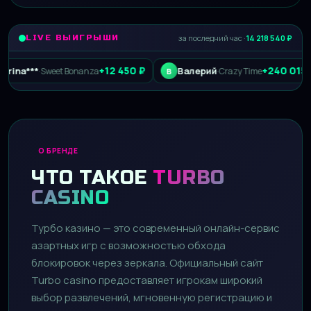
LIVE ВЫИГРЫШИ
за последний час ·
14 218 540 ₽
+12 450 ₽
+240 015 ₽
Валерий
·
Sweet Bonanza
·
Crazy Time
В
L
О БРЕНДЕ
ЧТО ТАКОЕ
TURBO
CASINO
Турбо казино — это современный онлайн-сервис
азартных игр с возможностью обхода
блокировок через зеркала. Официальный сайт
Turbo casino предоставляет игрокам широкий
выбор развлечений, мгновенную регистрацию и