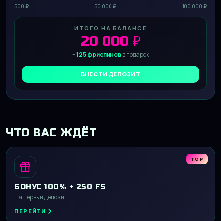
500 ₽
50 000 ₽
100 000 ₽
ИТОГО НА БАЛАНСЕ
20 000 ₽
+
125 фриспинов
в подарок
ВНЕСТИ ДЕПОЗИТ
ЧТО ВАС ЖДЁТ
TOP
БОНУС 100% + 250 FS
На первый депозит
ПЕРЕЙТИ