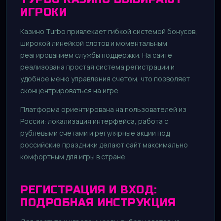
ИГРОКИ
Казино Turbo привлекает гибкой системой бонусов,
широкой линейкой слотов и моментальным
реагированием службы поддержки. На сайте
реализована простая система регистрации и
удобное меню управления счетом, что позволяет
сконцентрироваться на игре.
Платформа ориентирована на пользователей из
России: локализация интерфейса, работа с
рублевыми счетами и регулярные акции под
российские праздники делают сайт максимально
комфортным для игры в стране.
РЕГИСТРАЦИЯ И ВХОД:
ПОДРОБНАЯ ИНСТРУКЦИЯ