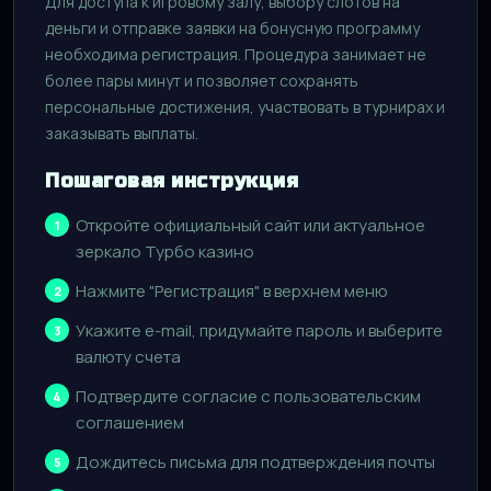
Для доступа к игровому залу, выбору слотов на
деньги и отправке заявки на бонусную программу
необходима регистрация. Процедура занимает не
более пары минут и позволяет сохранять
персональные достижения, участвовать в турнирах и
заказывать выплаты.
Пошаговая инструкция
Откройте официальный сайт или актуальное
зеркало Турбо казино
Нажмите "Регистрация" в верхнем меню
Укажите e-mail, придумайте пароль и выберите
валюту счета
Подтвердите согласие с пользовательским
соглашением
Дождитесь письма для подтверждения почты