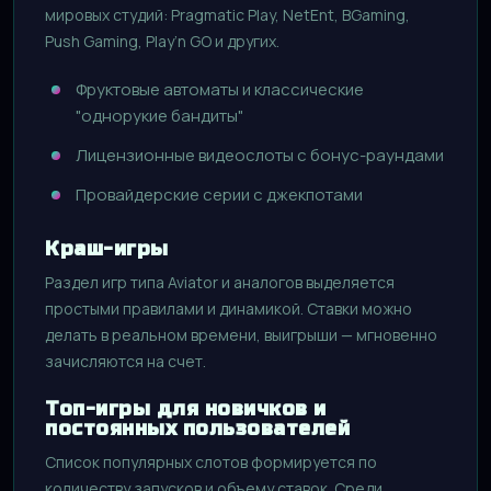
мировых студий: Pragmatic Play, NetEnt, BGaming,
Push Gaming, Play’n GO и других.
Фруктовые автоматы и классические
"однорукие бандиты"
Лицензионные видеослоты с бонус-раундами
Провайдерские серии с джекпотами
Краш-игры
Раздел игр типа Aviator и аналогов выделяется
простыми правилами и динамикой. Ставки можно
делать в реальном времени, выигрыши — мгновенно
зачисляются на счет.
Топ-игры для новичков и
постоянных пользователей
Список популярных слотов формируется по
количеству запусков и объему ставок. Среди