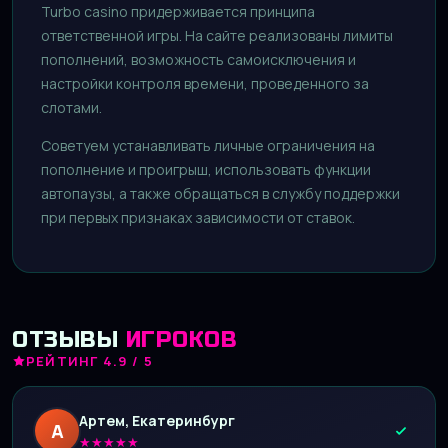
Turbo casino придерживается принципа
ответственной игры. На сайте реализованы лимиты
пополнений, возможность самоисключения и
настройки контроля времени, проведенного за
слотами.
Советуем устанавливать личные ограничения на
пополнение и проигрыш, использовать функции
автопаузы, а также обращаться в службу поддержки
при первых признаках зависимости от ставок.
ОТЗЫВЫ
ИГРОКОВ
РЕЙТИНГ 4.9 / 5
Артем, Екатеринбург
А
★
★
★
★
★