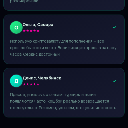
разочаровали.
Ольга, Самара
О
★
★
★
★
★
Использую криптовалюту для пополнения — всё
прошло быстро и легко. Верификацию прошла за пару
часов. Сервис достойный.
Денис, Челябинск
Д
★
★
★
★
★
Присоединяюсь к отзывам: турниры и акции
появляются часто, кешбэк реально возвращается
еженедельно. Рекомендую всем, кто ценит честность.