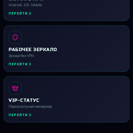
Android · iOS · Mobile
ПЕРЕЙТИ
РАБОЧЕЕ ЗЕРКАЛО
Заходи без VPN
ПЕРЕЙТИ
VIP-СТАТУС
Персональный менеджер
ПЕРЕЙТИ