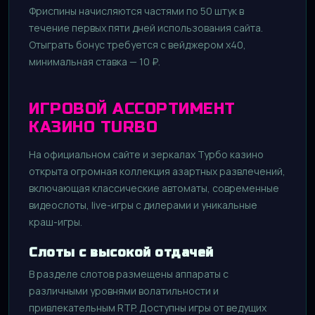
Фриспины начисляются частями по 50 штук в
течение первых пяти дней использования сайта.
Отыграть бонус требуется с вейджером x40,
минимальная ставка — 10 ₽.
ИГРОВОЙ АССОРТИМЕНТ
КАЗИНО TURBO
На официальном сайте и зеркалах Турбо казино
открыта огромная коллекция азартных развлечений,
включающая классические автоматы, современные
видеослоты, live-игры с дилерами и уникальные
краш-игры.
Слоты с высокой отдачей
В разделе слотов размещены аппараты с
различными уровнями волатильности и
привлекательным RTP. Доступны игры от ведущих