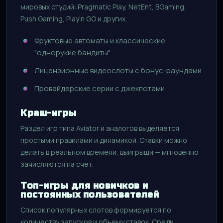
мировых студий: Pragmatic Play, NetEnt, BGaming,
Push Gaming, Play’n GO и других.
Фруктовые автоматы и классические
"однорукие бандиты"
Лицензионные видеослоты с бонус-раундами
Провайдерские серии с джекпотами
Краш-игры
Раздел игр типа Aviator и аналогов выделяется
простыми правилами и динамикой. Ставки можно
делать в реальном времени, выигрыши — мгновенно
зачисляются на счет.
Топ-игры для новичков и
постоянных пользователей
Список популярных слотов формируется по
количеству запусков и объему ставок. Среди