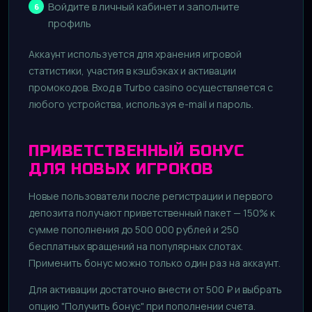
Войдите в личный кабинет и заполните
профиль
Аккаунт используется для хранения игровой
статистики, участия в кэшбэках и активации
промокодов. Вход в Turbo casino осуществляется с
любого устройства, используя e-mail и пароль.
ПРИВЕТСТВЕННЫЙ БОНУС
ДЛЯ НОВЫХ ИГРОКОВ
Новые пользователи после регистрации и первого
депозита получают приветственный пакет — 150% к
сумме пополнения до 500 000 рублей и 250
бесплатных вращений на популярных слотах.
Применить бонус можно только один раз на аккаунт.
Для активации достаточно внести от 500 ₽ и выбрать
опцию "Получить бонус" при пополнении счета.