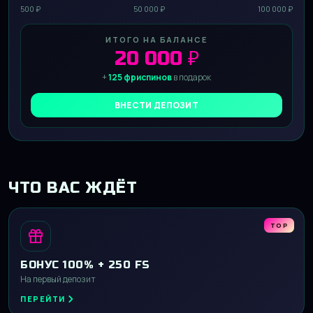
500 ₽
50 000 ₽
100 000 ₽
ИТОГО НА БАЛАНСЕ
20 000 ₽
+
125 фриспинов
в подарок
ВНЕСТИ ДЕПОЗИТ
ЧТО ВАС ЖДЁТ
TOP
БОНУС 100% + 250 FS
На первый депозит
ПЕРЕЙТИ