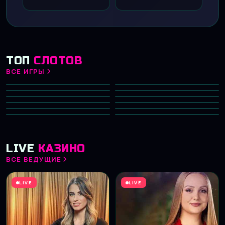
ТОП
СЛОТОВ
ВСЕ ИГРЫ
Gates of Olympus 1000
Big Bass Bonanza
HOT
Diamond of Jungle
Aztec Clusters
NEW
PRAGMATIC PLAY
PRAGMATIC PLAY
Divine Divas
Dreamshock
TOP
NETENT
PRAGMATIC PLAY
Hot Fruit
Phoenix Rising
NEW
PLAY’N GO
NETENT
Fruit Machine
Capymania Yellow
HOT
MICROGAMING
PLAY’N GO
Big Win x25
Fab Farm
MICROGAMING
PRAGMATIC PLAY
NETENT
PLAY’N GO
LIVE
КАЗИНО
ВСЕ ВЕДУЩИЕ
LIVE
LIVE