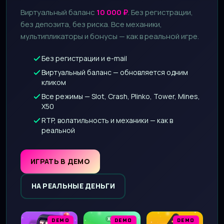
Виртуальный баланс
10 000 ₽
. Без регистрации,
без депозита, без риска. Все механики,
мультипликаторы и бонусы — как в реальной игре.
Без регистрации и e-mail
Виртуальный баланс — обновляется одним
кликом
Все режимы — Slot, Crash, Plinko, Tower, Mines,
X50
RTP, волатильность и механики — как в
реальной
ИГРАТЬ В ДЕМО
НА РЕАЛЬНЫЕ ДЕНЬГИ
DEMO
DEMO
DEMO