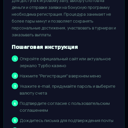
Для доступа к игровому залу, выбору слотов на
деньги и отправке заявки на бонусную программу
необходима регистрация. Процедура занимает не
более пары минут и позволяет сохранять
персональные достижения, участвовать в турнирах и
заказывать выплаты.
Пошаговая инструкция
Откройте официальный сайт или актуальное
зеркало Турбо казино
Нажмите "Регистрация" в верхнем меню
Укажите e-mail, придумайте пароль и выберите
валюту счета
Подтвердите согласие с пользовательским
соглашением
Дождитесь письма для подтверждения почты