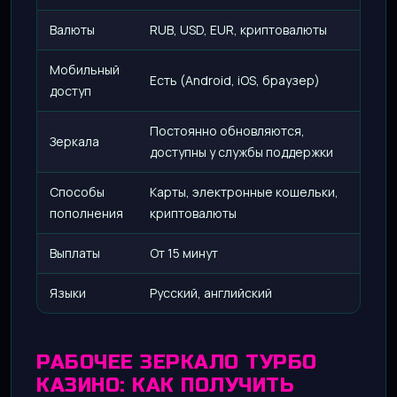
Валюты
RUB, USD, EUR, криптовалюты
Мобильный
Есть (Android, iOS, браузер)
доступ
Постоянно обновляются,
Зеркала
доступны у службы поддержки
Способы
Карты, электронные кошельки,
пополнения
криптовалюты
Выплаты
От 15 минут
Языки
Русский, английский
РАБОЧЕЕ ЗЕРКАЛО ТУРБО
КАЗИНО: КАК ПОЛУЧИТЬ