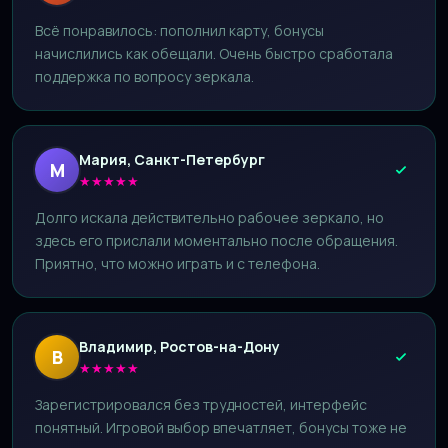
Всё понравилось: пополнил карту, бонусы
начислились как обещали. Очень быстро сработала
поддержка по вопросу зеркала.
Мария, Санкт-Петербург
М
★
★
★
★
★
Долго искала действительно рабочее зеркало, но
здесь его прислали моментально после обращения.
Приятно, что можно играть и с телефона.
Владимир, Ростов-на-Дону
В
★
★
★
★
★
Зарегистрировался без трудностей, интерфейс
понятный. Игровой выбор впечатляет, бонусы тоже не