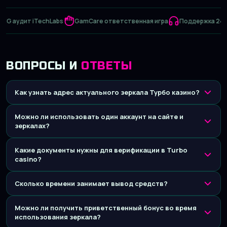
удит iTechLabs
GamCare ответственная игра
Поддержка 24/7
В
ВОПРОСЫ И
ОТВЕТЫ
Как узнать адрес актуального зеркала Турбо казино?
Можно ли использовать один аккаунт на сайте и
зеркалах?
Какие документы нужны для верификации в Turbo
casino?
Сколько времени занимает вывод средств?
Можно ли получить приветственный бонус во время
использования зеркала?