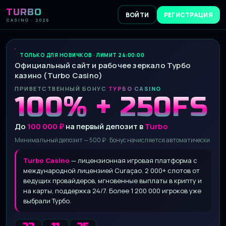
TURBO
ВОЙТИ
РЕГИСТРАЦИЯ
CASINO · 2026
ТОЛЬКО ДЛЯ НОВИЧКОВ · ЛИМИТ 24:00:00
Официальный сайт и рабочее зеркало Турбо
казино (Turbo Casino)
ПРИВЕТСТВЕННЫЙ БОНУС
ТУРБО CASINO
100% + 250FS
До
100 000 ₽
на первый депозит в
Turbo
Минимальный депозит — 500 ₽ · Бонус начисляется автоматически
Turbo Casino
— лицензионная игровая платформа с
международной лицензией Curaçao. 2 000+ слотов от
ведущих провайдеров, мгновенные выплаты в крипту и
на карты, поддержка 24/7. Более 1 200 000 игроков уже
выбрали Турбо.