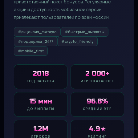
приветственный пакет бонусов. Регулярные
акции и доступность мобильной версии
привлекают пользователей по всей России.
#лицензия_curaçao
#быстрые_выплаты
#поддержка_24/7
#crypto_friendly
#mobile_first
2018
2 000+
ГОД ЗАПУСКА
ИГР В КАТАЛОГЕ
15 мин
96.8%
ДО ВЫПЛАТЫ
СРЕДНИЙ RTP
1.2M
4.9★
ИГРОКОВ
РЕЙТИНГ