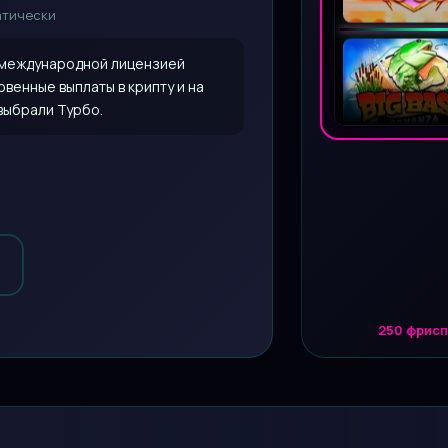
атически
 международной лицензией
овенные выплаты в крипту и на
 выбрали Турбо.
250 фрис