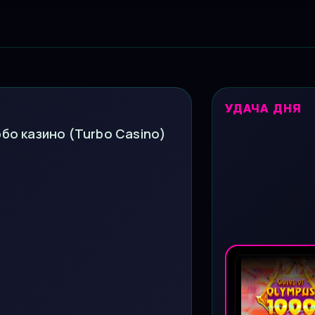
УДАЧА ДНЯ
бо казино (Turbo Casino)