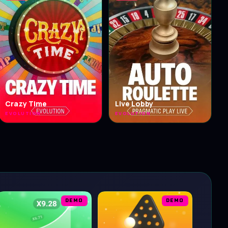
B
Crazy Time
Live Lobby
EVOLUTION
EVOLUTION
DEMO
DEMO