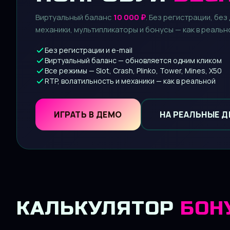
Виртуальный баланс
10 000 ₽
. Без регистрации, без
механики, мультипликаторы и бонусы — как в реально
Без регистрации и e-mail
Виртуальный баланс — обновляется одним кликом
Все режимы — Slot, Crash, Plinko, Tower, Mines, X50
RTP, волатильность и механики — как в реальной
ИГРАТЬ В ДЕМО
НА РЕАЛЬНЫЕ Д
КАЛЬКУЛЯТОР
БОН