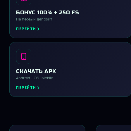
БОНУС 100% + 250 FS
На первый депозит
ПЕРЕЙТИ
СКАЧАТЬ APK
Android · iOS · Mobile
ПЕРЕЙТИ