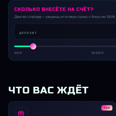
СКОЛЬКО ВНЕСЁТЕ НА СЧЁТ?
Двигай слайдер — увидишь итоговую сумму с бонусом 100%
ДЕПОЗИТ
500 ₽
50 000 ₽
ЧТО ВАС ЖДЁТ
TOP