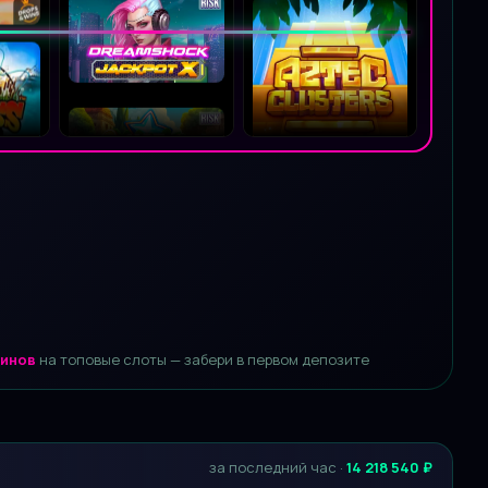
пинов
на топовые слоты — забери в первом депозите
за последний час ·
14 218 540 ₽