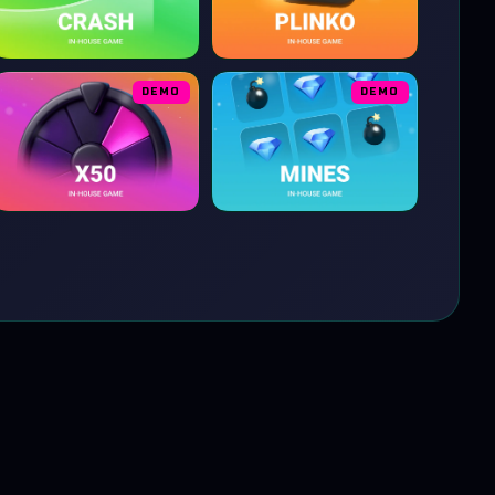
DEMO
DEMO