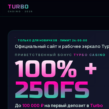
TURBO
CASINO · 2026
ТОЛЬКО ДЛЯ НОВИЧКОВ · ЛИМИТ 24:00:00
Официальный сайт и рабочее зеркало Тур
ПРИВЕТСТВЕННЫЙ БОНУС
ТУРБО CASINO
100% +
250FS
До
100 000 ₽
на первый депозит в
Turbo