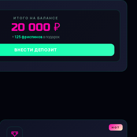
ИТОГО НА БАЛАНСЕ
20 000 ₽
+
125 фриспинов
в подарок
ВНЕСТИ ДЕПОЗИТ
HOT