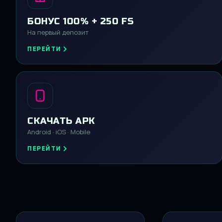
БОНУС 100% + 250 FS
На первый депозит
ПЕРЕЙТИ
СКАЧАТЬ APK
Android · iOS · Mobile
ПЕРЕЙТИ