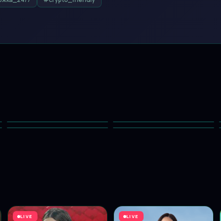
Diamond of Jungle
Aztec Clusters
NEW
Fruit Machine
Capymania Yellow
HOT
NETENT
PRAGMATIC PLAY
MICROGAMING
PRAGMATIC PLAY
LIVE
LIVE