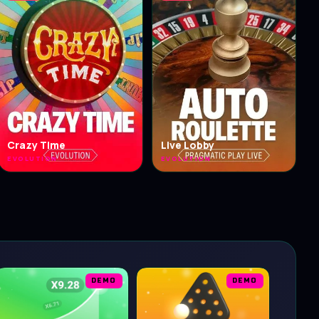
B
Crazy Time
Live Lobby
EVOLUTION
EVOLUTION
DEMO
DEMO