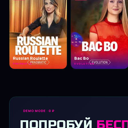
T
Russian Roulette
Bac Bo
PRAGMATIC
EVOLUTION
DEMO MODE · 0 ₽
ПОПРОБУЙ
БЕС