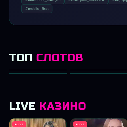
#mobile_first
ТОП
СЛОТОВ
Gates of Olympus 1000
Big Bass Bonanza
HOT
Hot Fruit
Phoenix Rising
NEW
PRAGMATIC PLAY
PRAGMATIC PLAY
MICROGAMING
PLAY’N GO
LIVE
КАЗИНО
LIVE
LIVE