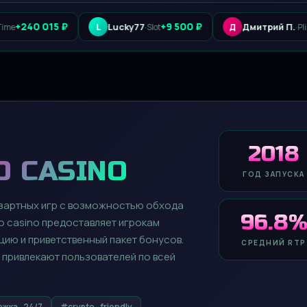
015 ₽
+9 500 ₽
+67 3
Lucky77
Дмитрий П.
L
·
Slot
Д
·
Plinko
2018
O CASINO
ГОД ЗАПУСКА
азартных игр с возможностью обхода
96.8
o casino предоставляет игрокам
ию и приветственный пакет бонусов.
СРЕДНИЙ RTP
 привлекают пользователей по всей
ржка_24/7
#crypto_friendly