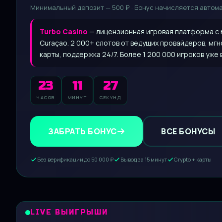
Минимальный депозит — 500 ₽ · Бонус начисляется автом
Turbo Casino
— лицензионная игровая платформа с
Curaçao. 2 000+ слотов от ведущих провайдеров, мгн
карты, поддержка 24/7. Более 1 200 000 игроков уже
23
11
25
ЧАСОВ
МИНУТ
СЕКУНД
ЗАБРАТЬ БОНУС
ВСЕ БОНУСЫ
Без верификации до 50 000 ₽
Вывод за 15 минут
Crypto + карты
LIVE ВЫИГРЫШИ