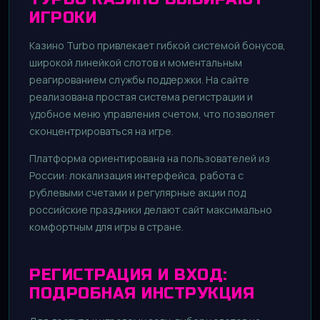
ИГРОКИ
Казино Turbo привлекает гибкой системой бонусов,
широкой линейкой слотов и моментальным
реагированием службы поддержки. На сайте
реализована простая система регистрации и
удобное меню управления счетом, что позволяет
сконцентрироваться на игре.
Платформа ориентирована на пользователей из
России: локализация интерфейса, работа с
рублевыми счетами и регулярные акции под
российские праздники делают сайт максимально
комфортным для игры в стране.
РЕГИСТРАЦИЯ И ВХОД:
ПОДРОБНАЯ ИНСТРУКЦИЯ