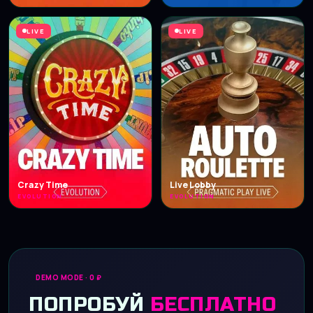
LIVE
LIVE
Crazy Time
Live Lobby
EVOLUTION
EVOLUTION
DEMO MODE · 0 ₽
ПОПРОБУЙ
БЕСПЛАТНО