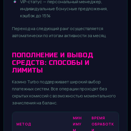
VIP-статус — персональный менеджер,
индивидуальные бонусные предложения,
кэшбэк до 15%
Переход на следующий ранг осуществляется
автоматически по итогам активности за месяц.
ПОПОЛНЕНИЕ И ВЫВОД
СРЕДСТВ: СПОСОБЫ И
ЛИМИТЫ
Казино Turbo поддерживает широкий выбор
платежных систем. Все операции проходят без
скрытых комиссий с возможностью моментального
зачисления на баланс.
МИН
ВРЕМЯ
МЕТОД
ИМУ
ОБРАБОТК
М
И