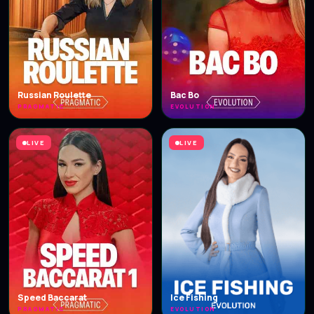
Russian Roulette
Bac Bo
PRAGMATIC
EVOLUTION
LIVE
LIVE
Speed Baccarat
Ice Fishing
PRAGMATIC
EVOLUTION