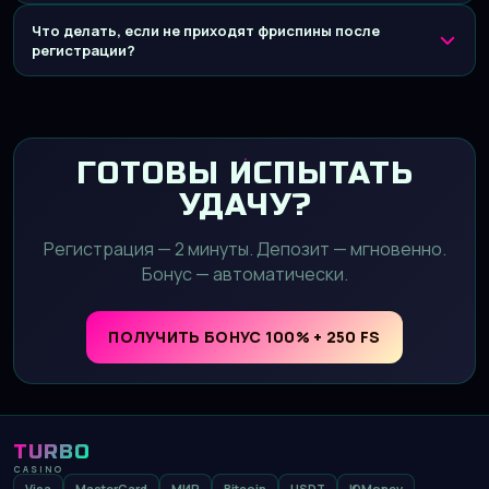
Что делать, если не приходят фриспины после
регистрации?
ГОТОВЫ ИСПЫТАТЬ
УДАЧУ?
Регистрация — 2 минуты. Депозит — мгновенно.
Бонус — автоматически.
ПОЛУЧИТЬ БОНУС 100% + 250 FS
TURBO
CASINO
Visa
MasterCard
МИР
Bitcoin
USDT
ЮMoney