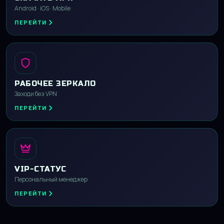
Android · iOS · Mobile
ПЕРЕЙТИ
РАБОЧЕЕ ЗЕРКАЛО
Заходи без VPN
ПЕРЕЙТИ
VIP-СТАТУС
Персональный менеджер
ПЕРЕЙТИ