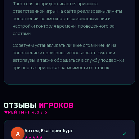
Turbo casino придерживается принципа
ответственной игры. На сайте реализованы лимиты
пополнений, возможность самоисключения и
настройки контроля времени, проведенного за
слотами.
Советуем устанавливать личные ограничения на
пополнение и проигрыш, использовать функции
автопаузы, а также обращаться в службу поддержки
при первых признаках зависимости от ставок.
ОТЗЫВЫ
ИГРОКОВ
РЕЙТИНГ 4.9 / 5
Артем, Екатеринбург
А
★
★
★
★
★