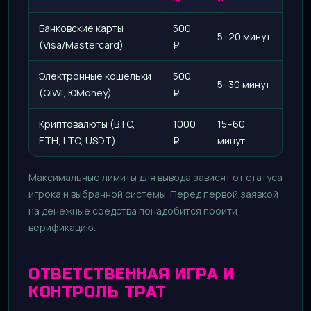
Банковские карты
500
5–20 минут
(Visa/Mastercard)
₽
Электронные кошельки
500
5–30 минут
(QIWI, ЮMoney)
₽
Криптовалюты (BTC,
1000
15–60
ETH, LTC, USDT)
₽
минут
Максимальные лимиты для вывода зависят от статуса
игрока и выбранной системы. Перед первой заявкой
на денежные средства понадобится пройти
верификацию.
ОТВЕТСТВЕННАЯ ИГРА И
КОНТРОЛЬ ТРАТ