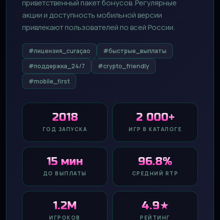
приветственный пакет бонусов. Регулярные
акции и доступность мобильной версии
привлекают пользователей по всей России.
#лицензия_curaçao
#быстрые_выплаты
#поддержка_24/7
#crypto_friendly
#mobile_first
2018
2 000+
ГОД ЗАПУСКА
ИГР В КАТАЛОГЕ
15 мин
96.8%
ДО ВЫПЛАТЫ
СРЕДНИЙ RTP
1.2M
4.9★
ИГРОКОВ
РЕЙТИНГ