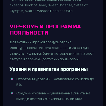
лидеров: Book of Dead, Sweet Bonanza, Gates of
Olympus, Aviator, Wanted Dead or a Wild.
VIP-КЛУБ И ПРОГРАММА
ЛОЯЛЬНОСТИ
Для активных игроков предусмотрена
многоуровневая система лояльности. За каждую
ставку начисляются баллы, которые влияют на рост
статуса и перечень доступных привилегий.
Уровни и привилегии программы
Стартовый уровень — начисление кэшбэка до
5%
Средний уровень — увеличенные лимиты на
вывод и доступ к эксклюзивным акциям