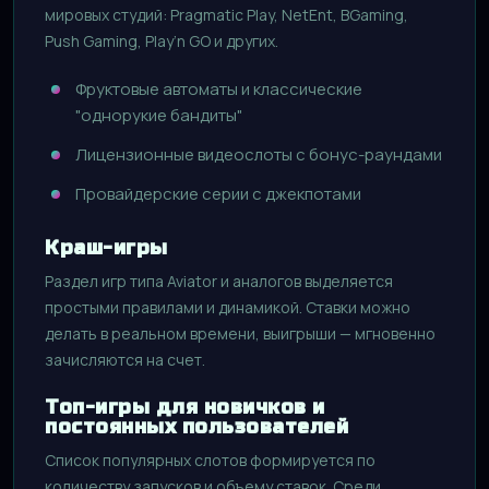
мировых студий: Pragmatic Play, NetEnt, BGaming,
Push Gaming, Play’n GO и других.
Фруктовые автоматы и классические
"однорукие бандиты"
Лицензионные видеослоты с бонус-раундами
Провайдерские серии с джекпотами
Краш-игры
Раздел игр типа Aviator и аналогов выделяется
простыми правилами и динамикой. Ставки можно
делать в реальном времени, выигрыши — мгновенно
зачисляются на счет.
Топ-игры для новичков и
постоянных пользователей
Список популярных слотов формируется по
количеству запусков и объему ставок. Среди