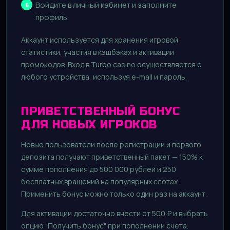
Войдите в личный кабинет и заполните
профиль
Аккаунт используется для хранения игровой
статистики, участия в кэшбэках и активации
промокодов. Вход в Turbo casino осуществляется с
любого устройства, используя e-mail и пароль.
ПРИВЕТСТВЕННЫЙ БОНУС
ДЛЯ НОВЫХ ИГРОКОВ
Новые пользователи после регистрации и первого
депозита получают приветственный пакет — 150% к
сумме пополнения до 500 000 рублей и 250
бесплатных вращений на популярных слотах.
Применить бонус можно только один раз на аккаунт.
Для активации достаточно внести от 500 ₽ и выбрать
опцию "Получить бонус" при пополнении счета.