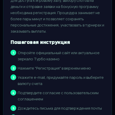
Для доступа к игровому залу, выбору слотов на
деньги и отправке заявки на бонусную программу
необходима регистрация. Процедура занимает не
более пары минут и позволяет сохранять
персональные достижения, участвовать в турнирах и
заказывать выплаты.
Пошаговая инструкция
Откройте официальный сайт или актуальное
зеркало Турбо казино
Нажмите "Регистрация" в верхнем меню
Укажите e-mail, придумайте пароль и выберите
валюту счета
Подтвердите согласие с пользовательским
соглашением
Дождитесь письма для подтверждения почты