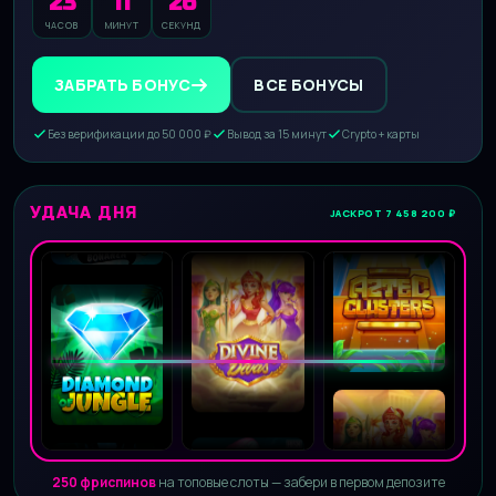
23
11
24
ЧАСОВ
МИНУТ
СЕКУНД
ЗАБРАТЬ БОНУС
ВСЕ БОНУСЫ
Без верификации до 50 000 ₽
Вывод за 15 минут
Crypto + карты
УДАЧА ДНЯ
JACKPOT 7 458 200 ₽
250 фриспинов
на топовые слоты — забери в первом депозите