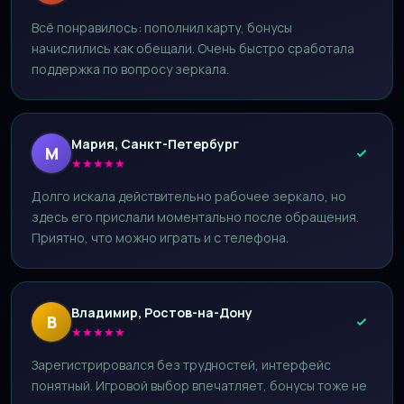
Всё понравилось: пополнил карту, бонусы
начислились как обещали. Очень быстро сработала
поддержка по вопросу зеркала.
Мария, Санкт-Петербург
М
★
★
★
★
★
Долго искала действительно рабочее зеркало, но
здесь его прислали моментально после обращения.
Приятно, что можно играть и с телефона.
Владимир, Ростов-на-Дону
В
★
★
★
★
★
Зарегистрировался без трудностей, интерфейс
понятный. Игровой выбор впечатляет, бонусы тоже не