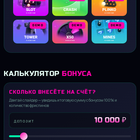
DEMO
DEMO
DEMO
КАЛЬКУЛЯТОР
БОНУСА
СКОЛЬКО ВНЕСЁТЕ НА СЧЁТ?
Двигай слайдер — увидишь итоговую сумму с бонусом 100% и
количество фриспинов
10 000 ₽
ДЕПОЗИТ