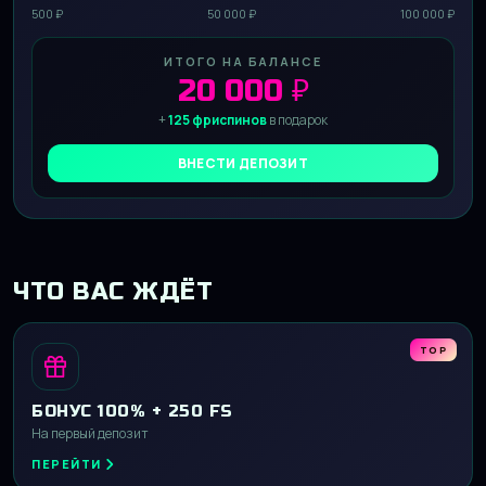
500 ₽
50 000 ₽
100 000 ₽
ИТОГО НА БАЛАНСЕ
20 000 ₽
+
125 фриспинов
в подарок
ВНЕСТИ ДЕПОЗИТ
ЧТО ВАС ЖДЁТ
TOP
БОНУС 100% + 250 FS
На первый депозит
ПЕРЕЙТИ