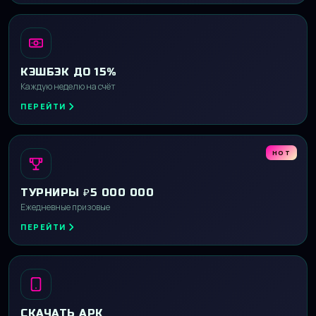
КЭШБЭК ДО 15%
Каждую неделю на счёт
ПЕРЕЙТИ
HOT
ТУРНИРЫ ₽5 000 000
Ежедневные призовые
ПЕРЕЙТИ
СКАЧАТЬ APK