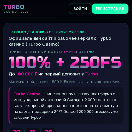
TURBO
ВОЙТИ
РЕГИСТРАЦИЯ
CASINO · 2026
ТОЛЬКО ДЛЯ НОВИЧКОВ · ЛИМИТ 24:00:00
Официальный сайт и рабочее зеркало Турбо
казино (Turbo Casino)
ПРИВЕТСТВЕННЫЙ БОНУС
ТУРБО CASINO
100% + 250FS
До
100 000 ₽
на первый депозит в
Turbo
Минимальный депозит — 500 ₽ · Бонус начисляется автоматически
Turbo Casino
— лицензионная игровая платформа с
международной лицензией Curaçao. 2 000+ слотов от
ведущих провайдеров, мгновенные выплаты в крипту и
на карты, поддержка 24/7. Более 1 200 000 игроков уже
выбрали Турбо.