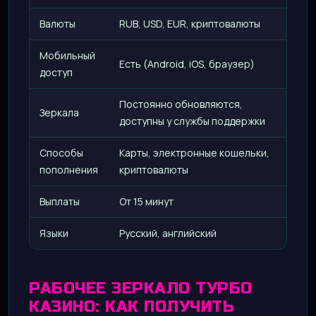
Валюты
RUB, USD, EUR, криптовалюты
Мобильный
Есть (Android, iOS, браузер)
доступ
Постоянно обновляются,
Зеркала
доступны у службы поддержки
Способы
Карты, электронные кошельки,
пополнения
криптовалюты
Выплаты
От 15 минут
Языки
Русский, английский
РАБОЧЕЕ ЗЕРКАЛО ТУРБО
КАЗИНО: КАК ПОЛУЧИТЬ