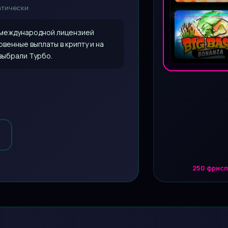
атически
 международной лицензией
овенные выплаты в крипту и на
 выбрали Турбо.
250 фрис