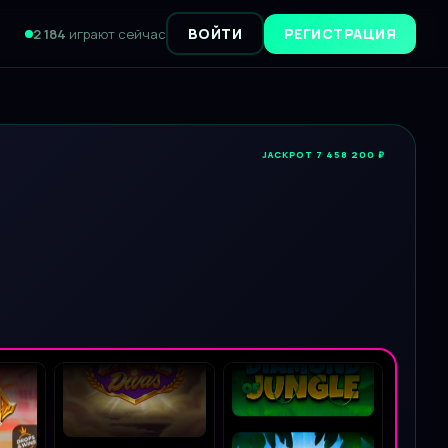
ВОЙТИ
РЕГИСТРАЦИЯ
2 184
играют сейчас
JACKPOT 7 458 200 ₽