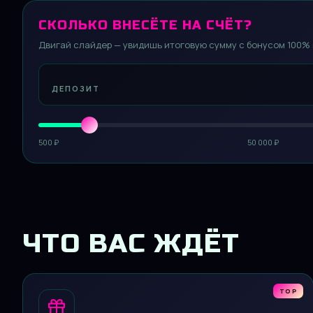
СКОЛЬКО ВНЕСЁТЕ НА СЧЁТ?
Двигай слайдер — увидишь итоговую сумму с бонусом 100%
ДЕПОЗИТ
500 ₽
50 000 ₽
ЧТО ВАС ЖДЁТ
TOP