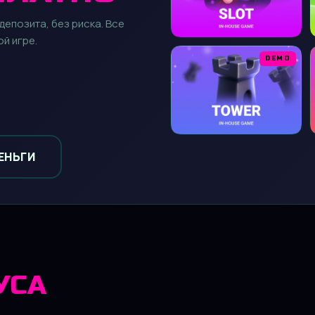
 депозита, без риска. Все
й игре.
DEMO
ЕНЬГИ
УСА