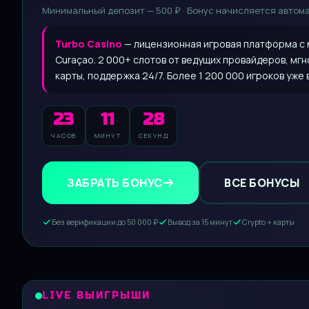
Минимальный депозит — 500 ₽ · Бонус начисляется автом
Turbo Casino
— лицензионная игровая платформа с
Curaçao. 2 000+ слотов от ведущих провайдеров, мгн
карты, поддержка 24/7. Более 1 200 000 игроков уже
23
11
26
ЧАСОВ
МИНУТ
СЕКУНД
ЗАБРАТЬ БОНУС
ВСЕ БОНУСЫ
Без верификации до 50 000 ₽
Вывод за 15 минут
Crypto + карты
LIVE ВЫИГРЫШИ