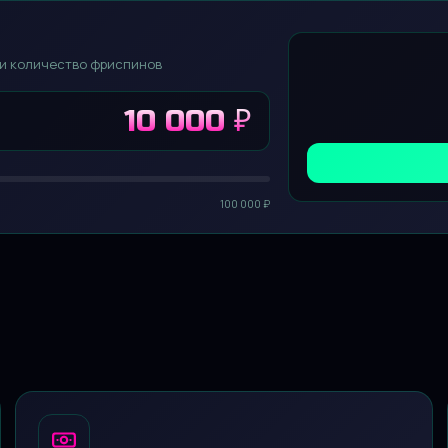
 и количество фриспинов
10 000 ₽
100 000 ₽