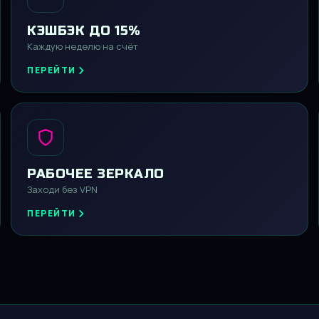
КЭШБЭК ДО 15%
Каждую неделю на счёт
ПЕРЕЙТИ
РАБОЧЕЕ ЗЕРКАЛО
Заходи без VPN
ПЕРЕЙТИ