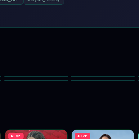
Diamond of Jungle
Aztec Clusters
NEW
Fruit Machine
Capymania Yellow
HOT
NETENT
PRAGMATIC PLAY
MICROGAMING
PRAGMATIC PLAY
LIVE
LIVE