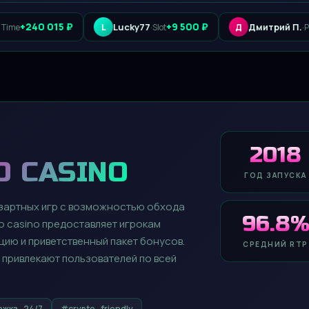
 015 ₽
+9 500 ₽
+67 
Lucky77
Дмитрий П.
L
·
Slot
Д
·
Plinko
2018
O CASINO
ГОД ЗАПУСКА
азартных игр с возможностью обхода
96.8
o casino предоставляет игрокам
ию и приветственный пакет бонусов.
СРЕДНИЙ RTP
 привлекают пользователей по всей
ржка_24/7
#crypto_friendly