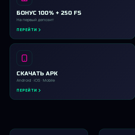
БОНУС 100% + 250 FS
На первый депозит
ПЕРЕЙТИ
СКАЧАТЬ APK
Android · iOS · Mobile
ПЕРЕЙТИ