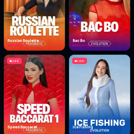
Russian Roulette
Bac Bo
PRAGMATIC
EVOLUTION
LIVE
LIVE
Speed Baccarat
Ice Fishing
PRAGMATIC
EVOLUTION