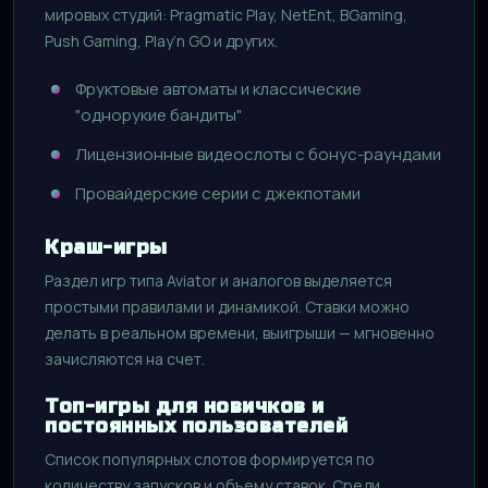
мировых студий: Pragmatic Play, NetEnt, BGaming,
Push Gaming, Play’n GO и других.
Фруктовые автоматы и классические
"однорукие бандиты"
Лицензионные видеослоты с бонус-раундами
Провайдерские серии с джекпотами
Краш-игры
Раздел игр типа Aviator и аналогов выделяется
простыми правилами и динамикой. Ставки можно
делать в реальном времени, выигрыши — мгновенно
зачисляются на счет.
Топ-игры для новичков и
постоянных пользователей
Список популярных слотов формируется по
количеству запусков и объему ставок. Среди