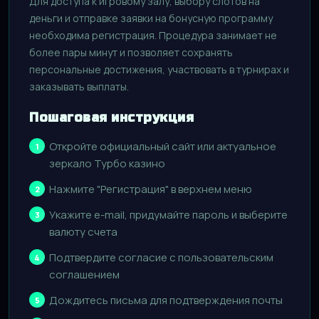
Для доступа к игровому залу, выбору слотов на
деньги и отправке заявки на бонусную программу
необходима регистрация. Процедура занимает не
более пары минут и позволяет сохранять
персональные достижения, участвовать в турнирах и
заказывать выплаты.
Пошаговая инструкция
Откройте официальный сайт или актуальное
зеркало Турбо казино
Нажмите "Регистрация" в верхнем меню
Укажите e-mail, придумайте пароль и выберите
валюту счета
Подтвердите согласие с пользовательским
соглашением
Дождитесь письма для подтверждения почты