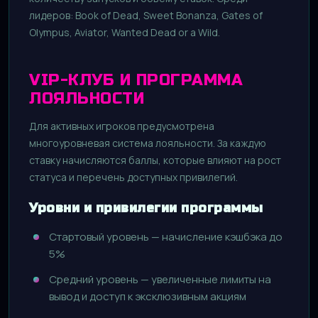
лидеров: Book of Dead, Sweet Bonanza, Gates of
Olympus, Aviator, Wanted Dead or a Wild.
VIP-КЛУБ И ПРОГРАММА
ЛОЯЛЬНОСТИ
Для активных игроков предусмотрена
многоуровневая система лояльности. За каждую
ставку начисляются баллы, которые влияют на рост
статуса и перечень доступных привилегий.
Уровни и привилегии программы
Стартовый уровень — начисление кэшбэка до
5%
Средний уровень — увеличенные лимиты на
вывод и доступ к эксклюзивным акциям