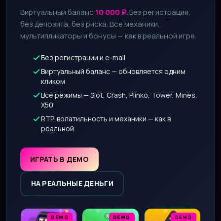
Виртуальный баланс
10 000 ₽
. Без регистрации,
без депозита, без риска. Все механики,
мультипликаторы и бонусы — как в реальной игре.
Без регистрации и e-mail
Виртуальный баланс — обновляется одним
кликом
Все режимы — Slot, Crash, Plinko, Tower, Mines,
X50
RTP, волатильность и механики — как в
реальной
ИГРАТЬ В ДЕМО
НА РЕАЛЬНЫЕ ДЕНЬГИ
DEMO
DEMO
DEMO