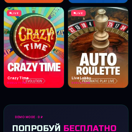
LIVE
LIVE
Crazy Time
Live Lobby
EVOLUTION
EVOLUTION
DEMO MODE · 0 ₽
ПОПРОБУЙ
БЕСПЛАТНО