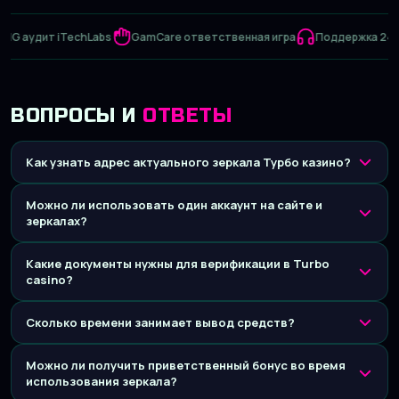
удит iTechLabs
GamCare ответственная игра
Поддержка 24/7
ВОПРОСЫ И
ОТВЕТЫ
Как узнать адрес актуального зеркала Турбо казино?
Можно ли использовать один аккаунт на сайте и
зеркалах?
Какие документы нужны для верификации в Turbo
casino?
Сколько времени занимает вывод средств?
Можно ли получить приветственный бонус во время
использования зеркала?