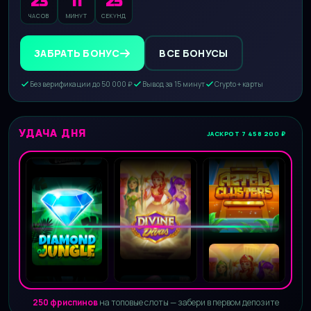
23
11
24
ЧАСОВ
МИНУТ
СЕКУНД
ЗАБРАТЬ БОНУС
ВСЕ БОНУСЫ
Без верификации до 50 000 ₽
Вывод за 15 минут
Crypto + карты
УДАЧА ДНЯ
JACKPOT 7 458 200 ₽
250 фриспинов
на топовые слоты — забери в первом депозите