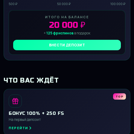
500 ₽
50 000 ₽
100 000 ₽
ИТОГО НА БАЛАНСЕ
20 000 ₽
+
125 фриспинов
в подарок
ВНЕСТИ ДЕПОЗИТ
ЧТО ВАС ЖДЁТ
TOP
БОНУС 100% + 250 FS
На первый депозит
ПЕРЕЙТИ