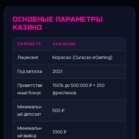
ОСНОВНЫЕ ПАРАМЕТРЫ
КАЗИНО
ПАРАМЕТР
ЗНАЧЕНИЕ
Лицензия
Кюрасао (Curacao eGaming)
Год запуска
2021
Приветстве
150% до 500 000 ₽ + 250
нный бонус
фриспинов
Минимальн
500 ₽
ый депозит
Минимальн
1000 ₽
ый вывод