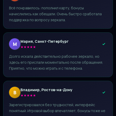
Всё понравилось: пополнил карту, бонусы
начислились как обещали. Очень быстро сработала
поддержка по вопросу зеркала.
Мария, Санкт-Петербург
М
★
★
★
★
★
Долго искала действительно рабочее зеркало, но
здесь его прислали моментально после обращения.
Приятно, что можно играть и с телефона.
Владимир, Ростов-на-Дону
В
★
★
★
★
★
Зарегистрировался без трудностей, интерфейс
понятный. Игровой выбор впечатляет, бонусы тоже не