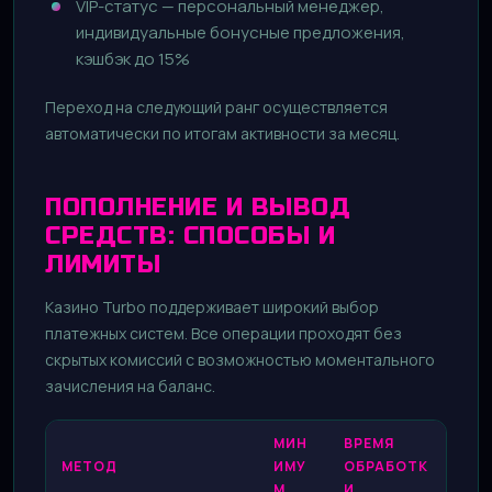
VIP-статус — персональный менеджер,
индивидуальные бонусные предложения,
кэшбэк до 15%
Переход на следующий ранг осуществляется
автоматически по итогам активности за месяц.
ПОПОЛНЕНИЕ И ВЫВОД
СРЕДСТВ: СПОСОБЫ И
ЛИМИТЫ
Казино Turbo поддерживает широкий выбор
платежных систем. Все операции проходят без
скрытых комиссий с возможностью моментального
зачисления на баланс.
МИН
ВРЕМЯ
МЕТОД
ИМУ
ОБРАБОТК
М
И