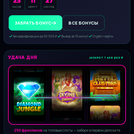
23
11
25
ЧАСОВ
МИНУТ
СЕКУНД
ЗАБРАТЬ БОНУС
ВСЕ БОНУСЫ
Без верификации до 50 000 ₽
Вывод за 15 минут
Crypto + карты
УДАЧА ДНЯ
JACKPOT 7 458 200 ₽
250 фриспинов
на топовые слоты — забери в первом депозите