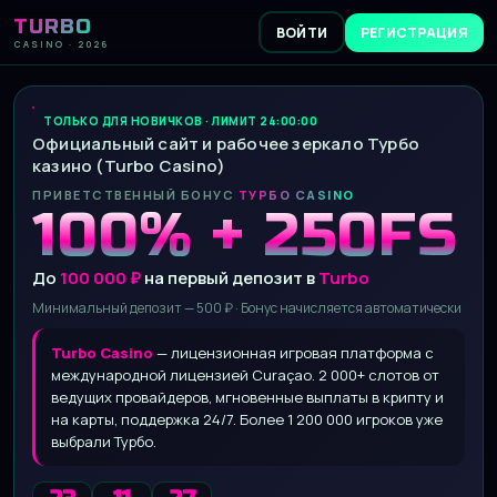
TURBO
ВОЙТИ
РЕГИСТРАЦИЯ
CASINO · 2026
ТОЛЬКО ДЛЯ НОВИЧКОВ · ЛИМИТ 24:00:00
Официальный сайт и рабочее зеркало Турбо
казино (Turbo Casino)
ПРИВЕТСТВЕННЫЙ БОНУС
ТУРБО CASINO
100% + 250FS
До
100 000 ₽
на первый депозит в
Turbo
Минимальный депозит — 500 ₽ · Бонус начисляется автоматически
Turbo Casino
— лицензионная игровая платформа с
международной лицензией Curaçao. 2 000+ слотов от
ведущих провайдеров, мгновенные выплаты в крипту и
на карты, поддержка 24/7. Более 1 200 000 игроков уже
выбрали Турбо.