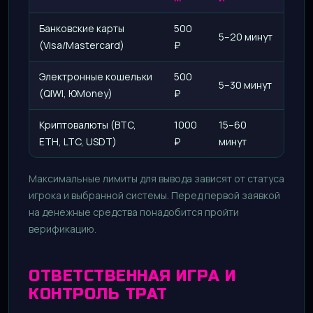
Банковские карты
500
5–20 минут
(Visa/Mastercard)
₽
Электронные кошельки
500
5–30 минут
(QIWI, ЮMoney)
₽
Криптовалюты (BTC,
1000
15–60
ETH, LTC, USDT)
₽
минут
Максимальные лимиты для вывода зависят от статуса
игрока и выбранной системы. Перед первой заявкой
на денежные средства понадобится пройти
верификацию.
ОТВЕТСТВЕННАЯ ИГРА И
КОНТРОЛЬ ТРАТ