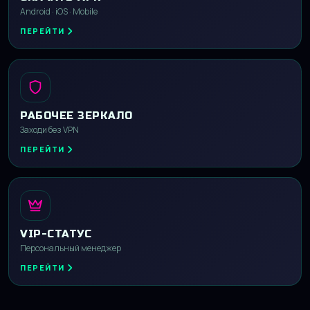
Android · iOS · Mobile
ПЕРЕЙТИ
РАБОЧЕЕ ЗЕРКАЛО
Заходи без VPN
ПЕРЕЙТИ
VIP-СТАТУС
Персональный менеджер
ПЕРЕЙТИ