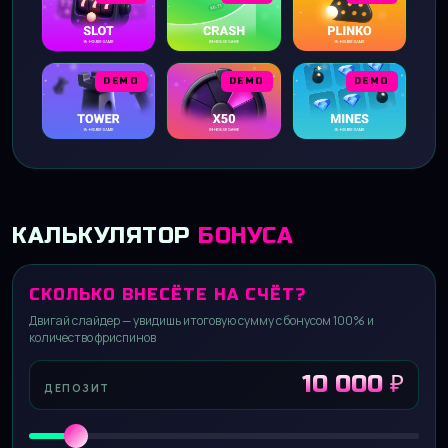
DEMO
DEMO
DEMO
КАЛЬКУЛЯТОР
БОНУСА
СКОЛЬКО ВНЕСЁТЕ НА СЧЁТ?
Двигай слайдер — увидишь итоговую сумму с бонусом 100% и
количество фриспинов
10 000 ₽
ДЕПОЗИТ