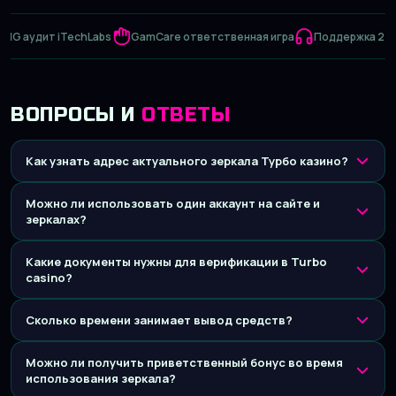
удит iTechLabs
GamCare ответственная игра
Поддержка 24/7
ВОПРОСЫ И
ОТВЕТЫ
Как узнать адрес актуального зеркала Турбо казино?
Можно ли использовать один аккаунт на сайте и
зеркалах?
Какие документы нужны для верификации в Turbo
casino?
Сколько времени занимает вывод средств?
Можно ли получить приветственный бонус во время
использования зеркала?