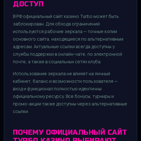
UR
ДОСТУП
В РФ официальный сайт казино Turbo может быть
заблокирован. Для обхода ограничений
используются рабочие зеркала — точные копии
основного сайта, находящиеся по альтернативным
адресам. Актуальные ссылки всегда доступны у
службы поддержки в онлайн-чате, по электронной
почте, а также в социальных сетях клуба.
Использование зеркала не влияет на личный
кабинет, баланс и возможности пользователя —
вход и функционал полностью идентичны
официальному ресурсу. Все бонусы, турниры и
промо-акции также доступны через альтернативные
ссылки.
ПОЧЕМУ ОФИЦИАЛЬНЫЙ САЙТ
ТУРБО КАЗИНО ВЫБИРАЮТ