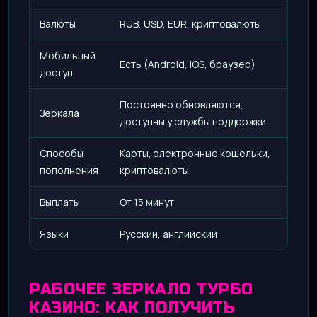
Валюты
RUB, USD, EUR, криптовалюты
Мобильный
Есть (Android, iOS, браузер)
доступ
Постоянно обновляются,
Зеркала
доступны у службы поддержки
Способы
Карты, электронные кошельки,
пополнения
криптовалюты
Выплаты
От 15 минут
Языки
Русский, английский
РАБОЧЕЕ ЗЕРКАЛО ТУРБО
КАЗИНО: КАК ПОЛУЧИТЬ