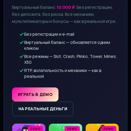
Виртуальный баланс
10 000 ₽
. Без регистрации,
без депозита, без риска. Все механики,
мультипликаторы и бонусы — как в реальной игре.
Без регистрации и e-mail
Виртуальный баланс — обновляется одним
кликом
Все режимы — Slot, Crash, Plinko, Tower, Mines,
X50
RTP, волатильность и механики — как в
реальной
ИГРАТЬ В ДЕМО
НА РЕАЛЬНЫЕ ДЕНЬГИ
DEMO
DEMO
DEMO