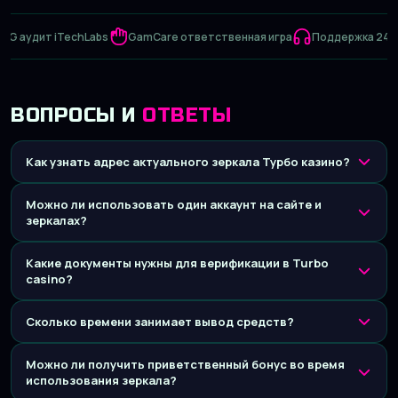
дит iTechLabs
GamCare ответственная игра
Поддержка 24/7
В
ВОПРОСЫ И
ОТВЕТЫ
Как узнать адрес актуального зеркала Турбо казино?
Можно ли использовать один аккаунт на сайте и
зеркалах?
Какие документы нужны для верификации в Turbo
casino?
Сколько времени занимает вывод средств?
Можно ли получить приветственный бонус во время
использования зеркала?