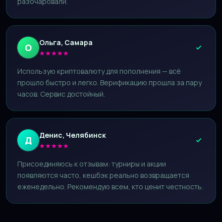
разочаровали.
Ольга, Самара
О
★
★
★
★
★
Использую криптовалюту для пополнения — всё
прошло быстро и легко. Верификацию прошла за пару
часов. Сервис достойный.
Денис, Челябинск
Д
★
★
★
★
★
Присоединяюсь к отзывам: турниры и акции
появляются часто, кешбэк реально возвращается
еженедельно. Рекомендую всем, кто ценит честность.