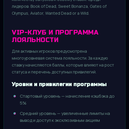
лидеров: Book of Dead, Sweet Bonanza, Gates of
Olympus, Aviator, Wanted Dead or a Wild.
VIP-КЛУБ И ПРОГРАММА
ЛОЯЛЬНОСТИ
Для активных игроков предусмотрена
многоуровневая система лояльности. За каждую
ставку начисляются баллы, которые влияют на рост
статуса и перечень доступных привилегий.
Уровни и привилегии программы
Стартовый уровень — начисление кэшбэка до
5%
Средний уровень — увеличенные лимиты на
вывод и доступ к эксклюзивным акциям