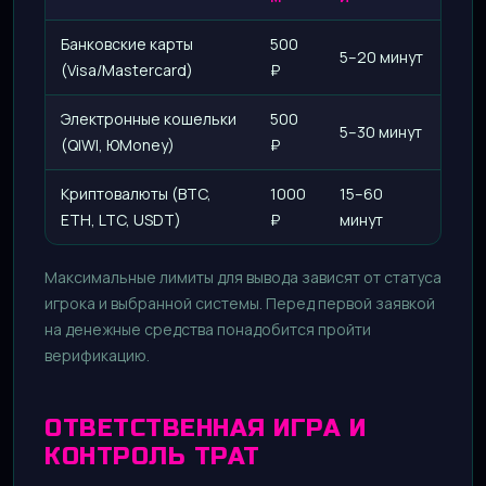
Банковские карты
500
5–20 минут
(Visa/Mastercard)
₽
Электронные кошельки
500
5–30 минут
(QIWI, ЮMoney)
₽
Криптовалюты (BTC,
1000
15–60
ETH, LTC, USDT)
₽
минут
Максимальные лимиты для вывода зависят от статуса
игрока и выбранной системы. Перед первой заявкой
на денежные средства понадобится пройти
верификацию.
ОТВЕТСТВЕННАЯ ИГРА И
КОНТРОЛЬ ТРАТ