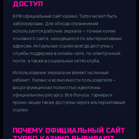
UR
ДОСТУП
В РФ официальный сайт казино Turbo может быть
заблокирован. Для обхода ограничений
используются рабочие зеркала — точные копии
основного сайта, находящиеся по альтернативным
адресам. Актуальные ссылки всегда доступны у
службы поддержки в онлайн-чате, по электронной
почте, а также в социальных сетях клуба.
Использование зеркала не влияет на личный
кабинет, баланс и возможности пользователя —
вход и функционал полностью идентичны
официальному ресурсу. Все бонусы, турниры и
промо-акции также доступны через альтернативные
ссылки.
ПОЧЕМУ ОФИЦИАЛЬНЫЙ САЙТ
ТУРБО КАЗИНО ВЫБИРАЮТ