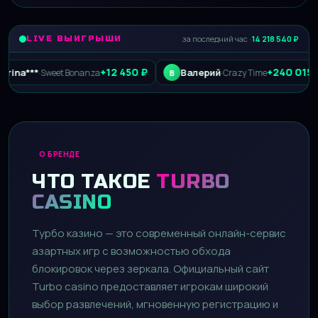
LIVE ВЫИГРЫШИ
за последний час ·
14 218 540 ₽
+12 450 ₽
+240 015 ₽
*
Валерий
·
Sweet Bonanza
·
Crazy Time
В
L
О БРЕНДЕ
ЧТО ТАКОЕ
TURBO
CASINO
Турбо казино — это современный онлайн-сервис
азартных игр с возможностью обхода
блокировок через зеркала. Официальный сайт
Turbo casino предоставляет игрокам широкий
выбор развлечений, мгновенную регистрацию и