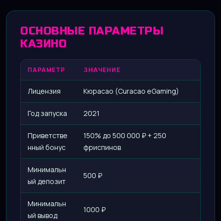
ОСНОВНЫЕ ПАРАМЕТРЫ
КАЗИНО
ПАРАМЕТР
ЗНАЧЕНИЕ
Лицензия
Кюрасао (Curacao eGaming)
Год запуска
2021
Приветстве
150% до 500 000 ₽ + 250
нный бонус
фриспинов
Минимальн
500 ₽
ый депозит
Минимальн
1000 ₽
ый вывод