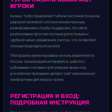
ИГРОКИ
Казино Turbo привлекает гибкой системой бонусов,
широкой линейкой слотов и моментальным
реагированием службы поддержки. На сайте
реализована простая система регистрации и
удобное меню управления счетом, что позволяет
сконцентрироваться на игре.
Платформа ориентирована на пользователей из
России: локализация интерфейса, работа с
рублевыми счетами и регулярные акции под
российские праздники делают сайт максимально
комфортным для игры в стране.
РЕГИСТРАЦИЯ И ВХОД:
ПОДРОБНАЯ ИНСТРУКЦИЯ