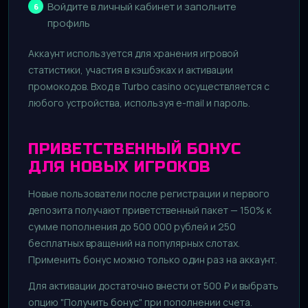
Войдите в личный кабинет и заполните
профиль
Аккаунт используется для хранения игровой
статистики, участия в кэшбэках и активации
промокодов. Вход в Turbo casino осуществляется с
любого устройства, используя e-mail и пароль.
ПРИВЕТСТВЕННЫЙ БОНУС
ДЛЯ НОВЫХ ИГРОКОВ
Новые пользователи после регистрации и первого
депозита получают приветственный пакет — 150% к
сумме пополнения до 500 000 рублей и 250
бесплатных вращений на популярных слотах.
Применить бонус можно только один раз на аккаунт.
Для активации достаточно внести от 500 ₽ и выбрать
опцию "Получить бонус" при пополнении счета.