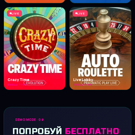
LIVE
LIVE
Crazy Time
Live Lobby
EVOLUTION
EVOLUTION
DEMO MODE · 0 ₽
ПОПРОБУЙ
БЕСПЛАТНО