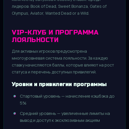
лидеров: Book of Dead, Sweet Bonanza, Gates of
Olympus, Aviator, Wanted Dead or a Wild.
VIP-КЛУБ И ПРОГРАММА
ЛОЯЛЬНОСТИ
Для активных игроков предусмотрена
многоуровневая система лояльности. За каждую
ставку начисляются баллы, которые влияют на рост
статуса и перечень доступных привилегий.
Уровни и привилегии программы
Стартовый уровень — начисление кэшбэка до
5%
Средний уровень — увеличенные лимиты на
вывод и доступ к эксклюзивным акциям