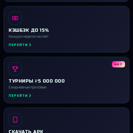
КЭШБЭК ДО 15%
Каждую неделю на счёт
ПЕРЕЙТИ
HOT
ТУРНИРЫ ₽5 000 000
Ежедневные призовые
ПЕРЕЙТИ
СКАЧАТЬ APK