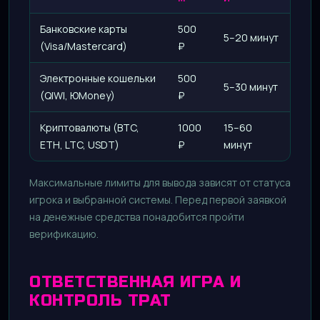
Банковские карты
500
5–20 минут
(Visa/Mastercard)
₽
Электронные кошельки
500
5–30 минут
(QIWI, ЮMoney)
₽
Криптовалюты (BTC,
1000
15–60
ETH, LTC, USDT)
₽
минут
Максимальные лимиты для вывода зависят от статуса
игрока и выбранной системы. Перед первой заявкой
на денежные средства понадобится пройти
верификацию.
ОТВЕТСТВЕННАЯ ИГРА И
КОНТРОЛЬ ТРАТ