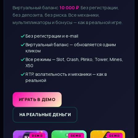
Виртуальный баланс
10 000 ₽
. Без регистрации,
без депозита, без риска. Все механики,
мультипликаторы и бонусы — как в реальной игре.
Без регистрации и e-mail
Виртуальный баланс — обновляется одним
кликом
Все режимы — Slot, Crash, Plinko, Tower, Mines,
X50
RTP, волатильность и механики — как в
реальной
ИГРАТЬ В ДЕМО
НА РЕАЛЬНЫЕ ДЕНЬГИ
DEMO
DEMO
DEMO