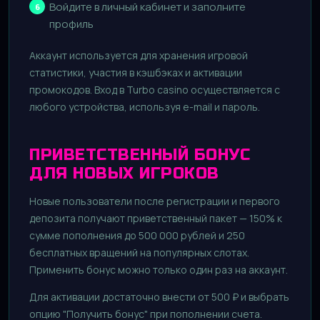
Войдите в личный кабинет и заполните
профиль
Аккаунт используется для хранения игровой
статистики, участия в кэшбэках и активации
промокодов. Вход в Turbo casino осуществляется с
любого устройства, используя e-mail и пароль.
ПРИВЕТСТВЕННЫЙ БОНУС
ДЛЯ НОВЫХ ИГРОКОВ
Новые пользователи после регистрации и первого
депозита получают приветственный пакет — 150% к
сумме пополнения до 500 000 рублей и 250
бесплатных вращений на популярных слотах.
Применить бонус можно только один раз на аккаунт.
Для активации достаточно внести от 500 ₽ и выбрать
опцию "Получить бонус" при пополнении счета.