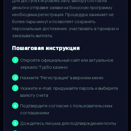
Для доступа к игровому залу, выбору слотов на
деньги и отправке заявки на бонусную программу
необходима регистрация. Процедура занимает не
более пары минут и позволяет сохранять
персональные достижения, участвовать в турнирах и
заказывать выплаты.
Пошаговая инструкция
Откройте официальный сайт или актуальное
зеркало Турбо казино
Нажмите "Регистрация" в верхнем меню
Укажите e-mail, придумайте пароль и выберите
валюту счета
Подтвердите согласие с пользовательским
соглашением
Дождитесь письма для подтверждения почты