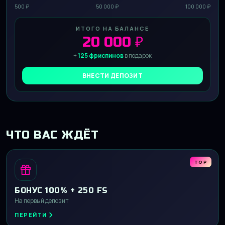
500 ₽
50 000 ₽
100 000 ₽
ИТОГО НА БАЛАНСЕ
20 000 ₽
+
125 фриспинов
в подарок
ВНЕСТИ ДЕПОЗИТ
ЧТО ВАС ЖДЁТ
TOP
БОНУС 100% + 250 FS
На первый депозит
ПЕРЕЙТИ