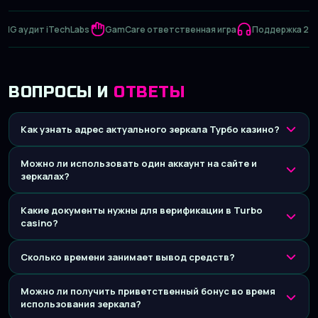
удит iTechLabs
GamCare ответственная игра
Поддержка 24/7
ВОПРОСЫ И
ОТВЕТЫ
Как узнать адрес актуального зеркала Турбо казино?
Можно ли использовать один аккаунт на сайте и
зеркалах?
Какие документы нужны для верификации в Turbo
casino?
Сколько времени занимает вывод средств?
Можно ли получить приветственный бонус во время
использования зеркала?