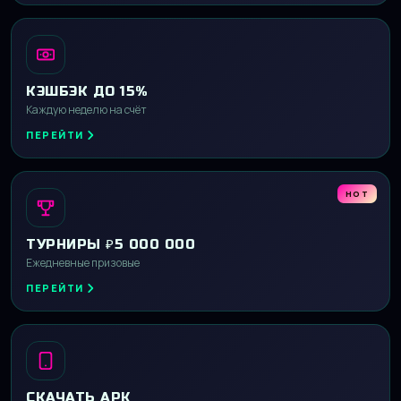
КЭШБЭК ДО 15%
Каждую неделю на счёт
ПЕРЕЙТИ
HOT
ТУРНИРЫ ₽5 000 000
Ежедневные призовые
ПЕРЕЙТИ
СКАЧАТЬ APK