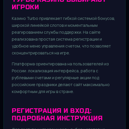
ИГРОКИ
Казино Turbo привлекает гибкой системой бонусов,
широкой линейкой слотов и моментальным
реагированием службы поддержки. На сайте
реализована простая система регистрации и
удобное меню управления счетом, что позволяет
сконцентрироваться на игре.
Платформа ориентирована на пользователей из
России: локализация интерфейса, работа с
рублевыми счетами и регулярные акции под
российские праздники делают сайт максимально
комфортным для игры в стране.
РЕГИСТРАЦИЯ И ВХОД:
ПОДРОБНАЯ ИНСТРУКЦИЯ