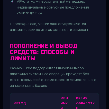
VIP-статус — персональный менеджер,
индивидуальные бонусные предложения,
кэшбэк до 15%
Переход на следующий ранг осуществляется
автоматически по итогам активности за месяц.
ПОПОЛНЕНИЕ И ВЫВОД
СРЕДСТВ: СПОСОБЫ И
ЛИМИТЫ
Казино Turbo поддерживает широкий выбор
платежных систем. Все операции проходят без
скрытых комиссий с возможностью моментального
зачисления на баланс.
МИН
ВРЕМЯ
МЕТОД
ИМУ
ОБРАБОТК
М
И