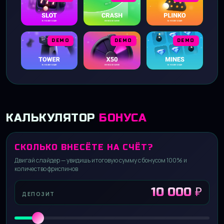
DEMO
DEMO
DEMO
КАЛЬКУЛЯТОР
БОНУСА
СКОЛЬКО ВНЕСЁТЕ НА СЧЁТ?
Двигай слайдер — увидишь итоговую сумму с бонусом 100% и
количество фриспинов
10 000 ₽
ДЕПОЗИТ