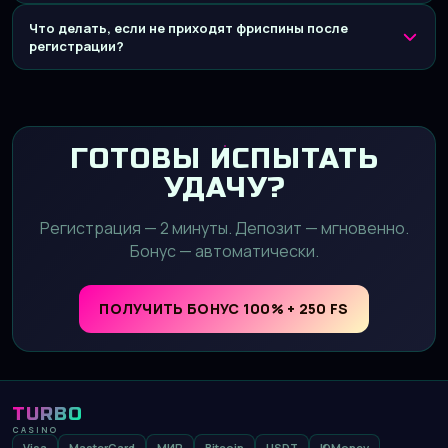
Что делать, если не приходят фриспины после
регистрации?
ГОТОВЫ ИСПЫТАТЬ
УДАЧУ?
Регистрация — 2 минуты. Депозит — мгновенно.
Бонус — автоматически.
ПОЛУЧИТЬ БОНУС 100% + 250 FS
TURBO
CASINO
Visa
MasterCard
МИР
Bitcoin
USDT
ЮMoney