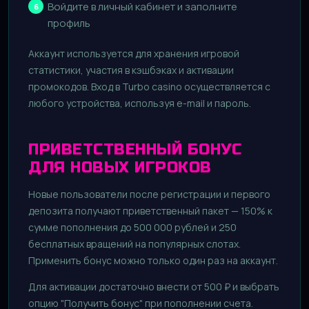
Войдите в личный кабинет и заполните
профиль
Аккаунт используется для хранения игровой
статистики, участия в кэшбэках и активации
промокодов. Вход в Turbo casino осуществляется с
любого устройства, используя e-mail и пароль.
ПРИВЕТСТВЕННЫЙ БОНУС
ДЛЯ НОВЫХ ИГРОКОВ
Новые пользователи после регистрации и первого
депозита получают приветственный пакет — 150% к
сумме пополнения до 500 000 рублей и 250
бесплатных вращений на популярных слотах.
Применить бонус можно только один раз на аккаунт.
Для активации достаточно внести от 500 ₽ и выбрать
опцию "Получить бонус" при пополнении счета.