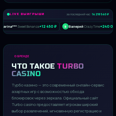
LIVE ВЫИГРЫШИ
за последний час ·
14 218 540 ₽
+12 450 ₽
+240 015 ₽
*
Валерий
·
Sweet Bonanza
·
Crazy Time
В
L
О БРЕНДЕ
ЧТО ТАКОЕ
TURBO
CASINO
Турбо казино — это современный онлайн-сервис
азартных игр с возможностью обхода
блокировок через зеркала. Официальный сайт
Turbo casino предоставляет игрокам широкий
выбор развлечений, мгновенную регистрацию и