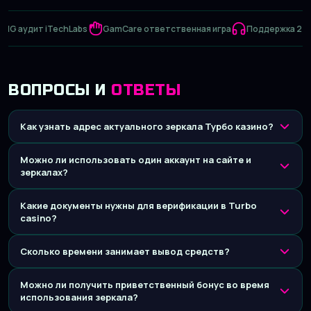
дит iTechLabs
GamCare ответственная игра
Поддержка 24/7
В
ВОПРОСЫ И
ОТВЕТЫ
Как узнать адрес актуального зеркала Турбо казино?
Можно ли использовать один аккаунт на сайте и
зеркалах?
Какие документы нужны для верификации в Turbo
casino?
Сколько времени занимает вывод средств?
Можно ли получить приветственный бонус во время
использования зеркала?