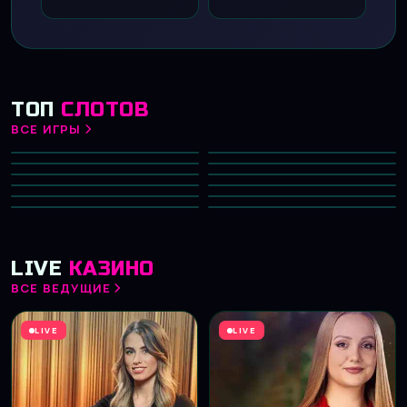
ТОП
СЛОТОВ
ВСЕ ИГРЫ
Gates of Olympus 1000
Big Bass Bonanza
HOT
Diamond of Jungle
Aztec Clusters
NEW
PRAGMATIC PLAY
PRAGMATIC PLAY
Divine Divas
Dreamshock
TOP
NETENT
PRAGMATIC PLAY
Hot Fruit
Phoenix Rising
NEW
PLAY’N GO
NETENT
Fruit Machine
Capymania Yellow
HOT
MICROGAMING
PLAY’N GO
Big Win x25
Fab Farm
MICROGAMING
PRAGMATIC PLAY
NETENT
PLAY’N GO
LIVE
КАЗИНО
ВСЕ ВЕДУЩИЕ
LIVE
LIVE