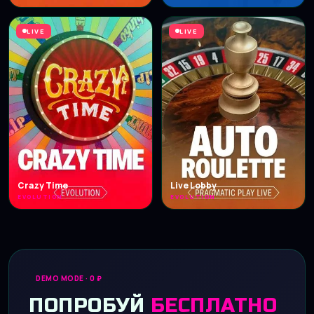
LIVE
LIVE
Crazy Time
Live Lobby
EVOLUTION
EVOLUTION
DEMO MODE · 0 ₽
ПОПРОБУЙ
БЕСПЛАТНО