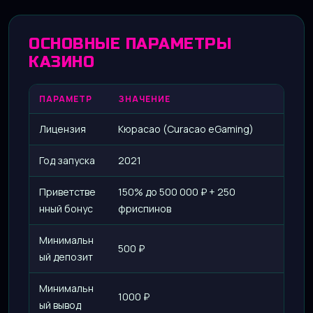
ОСНОВНЫЕ ПАРАМЕТРЫ
КАЗИНО
ПАРАМЕТР
ЗНАЧЕНИЕ
Лицензия
Кюрасао (Curacao eGaming)
Год запуска
2021
Приветстве
150% до 500 000 ₽ + 250
нный бонус
фриспинов
Минимальн
500 ₽
ый депозит
Минимальн
1000 ₽
ый вывод