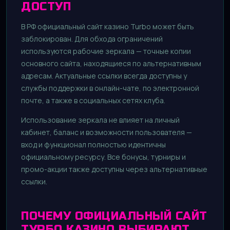
UR
ДОСТУП
В РФ официальный сайт казино Turbo может быть
заблокирован. Для обхода ограничений
используются рабочие зеркала — точные копии
основного сайта, находящиеся по альтернативным
адресам. Актуальные ссылки всегда доступны у
службы поддержки в онлайн-чате, по электронной
почте, а также в социальных сетях клуба.
Использование зеркала не влияет на личный
кабинет, баланс и возможности пользователя —
вход и функционал полностью идентичны
официальному ресурсу. Все бонусы, турниры и
промо-акции также доступны через альтернативные
ссылки.
ПОЧЕМУ ОФИЦИАЛЬНЫЙ САЙТ
ТУРБО КАЗИНО ВЫБИРАЮТ