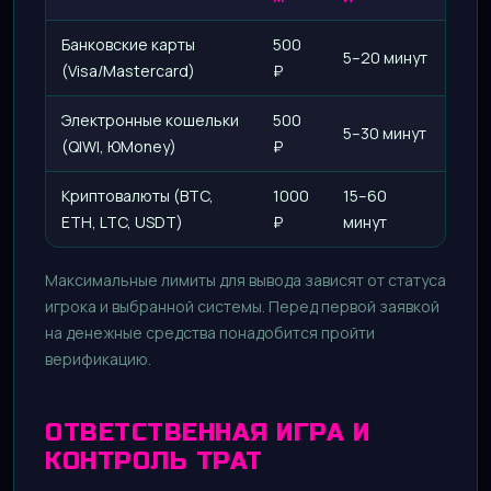
Банковские карты
500
5–20 минут
(Visa/Mastercard)
₽
Электронные кошельки
500
5–30 минут
(QIWI, ЮMoney)
₽
Криптовалюты (BTC,
1000
15–60
ETH, LTC, USDT)
₽
минут
Максимальные лимиты для вывода зависят от статуса
игрока и выбранной системы. Перед первой заявкой
на денежные средства понадобится пройти
верификацию.
ОТВЕТСТВЕННАЯ ИГРА И
КОНТРОЛЬ ТРАТ