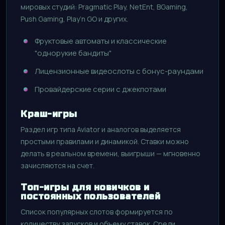
мировых студий: Pragmatic Play, NetEnt, BGaming,
Push Gaming, Play’n GO и других.
Фруктовые автоматы и классические
"однорукие бандиты"
Лицензионные видеослоты с бонус-раундами
Провайдерские серии с джекпотами
Краш-игры
Раздел игр типа Aviator и аналогов выделяется
простыми правилами и динамикой. Ставки можно
делать в реальном времени, выигрыши — мгновенно
зачисляются на счет.
Топ-игры для новичков и
постоянных пользователей
Список популярных слотов формируется по
количеству запусков и объему ставок. Среди