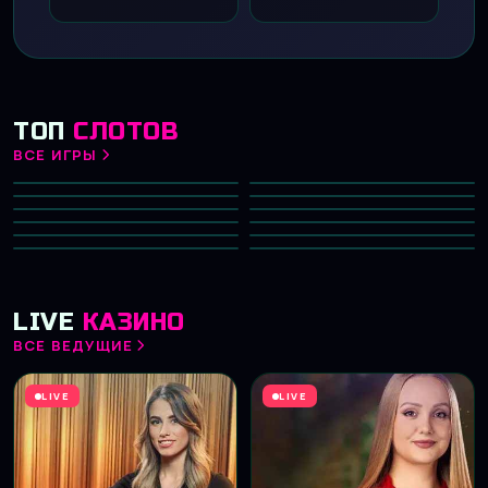
ТОП
СЛОТОВ
ВСЕ ИГРЫ
Gates of Olympus 1000
Big Bass Bonanza
HOT
Diamond of Jungle
Aztec Clusters
NEW
PRAGMATIC PLAY
PRAGMATIC PLAY
Divine Divas
Dreamshock
TOP
NETENT
PRAGMATIC PLAY
Hot Fruit
Phoenix Rising
NEW
PLAY’N GO
NETENT
Fruit Machine
Capymania Yellow
HOT
MICROGAMING
PLAY’N GO
Big Win x25
Fab Farm
MICROGAMING
PRAGMATIC PLAY
NETENT
PLAY’N GO
LIVE
КАЗИНО
ВСЕ ВЕДУЩИЕ
LIVE
LIVE