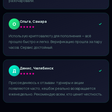
разочаровали.
Ольга, Самара
О
★
★
★
★
★
Использую криптовалюту для пополнения — всё
прошло быстро и легко. Верификацию прошла за пару
часов. Сервис достойный.
Денис, Челябинск
Д
★
★
★
★
★
Присоединяюсь к отзывам: турниры и акции
появляются часто, кешбэк реально возвращается
еженедельно. Рекомендую всем, кто ценит честность.