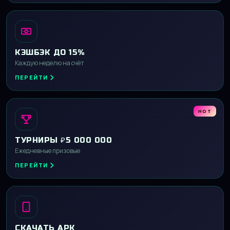
КЭШБЭК ДО 15%
Каждую неделю на счёт
ПЕРЕЙТИ
HOT
ТУРНИРЫ ₽5 000 000
Ежедневные призовые
ПЕРЕЙТИ
СКАЧАТЬ APK