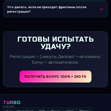
Что делать, если не приходят фриспины после
регистрации?
ГОТОВЫ ИСПЫТАТЬ
УДАЧУ?
Регистрация — 2 минуты. Депозит — мгновенно.
Бонус — автоматически.
ПОЛУЧИТЬ БОНУС 100% + 250 FS
TURBO
CASINO
Visa
MasterCard
МИР
Bitcoin
USDT
ЮMoney