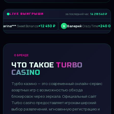
LIVE ВЫИГРЫШИ
за последний час ·
14 218 540 ₽
+12 450 ₽
+240 015 ₽
**
Валерий
·
Sweet Bonanza
·
Crazy Time
В
L
О БРЕНДЕ
ЧТО ТАКОЕ
TURBO
CASINO
Турбо казино — это современный онлайн-сервис
азартных игр с возможностью обхода
блокировок через зеркала. Официальный сайт
Turbo casino предоставляет игрокам широкий
выбор развлечений, мгновенную регистрацию и