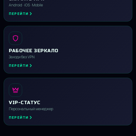
Android · iOS · Mobile
ПЕРЕЙТИ
РАБОЧЕЕ ЗЕРКАЛО
Заходи без VPN
ПЕРЕЙТИ
VIP-СТАТУС
Персональный менеджер
ПЕРЕЙТИ