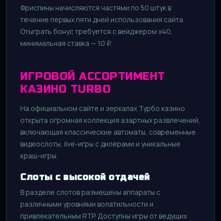
Фриспины начисляются частями по 50 штук в
течение первых пяти дней использования сайта.
Отыграть бонус требуется с вейджером x40,
минимальная ставка — 10 ₽.
ИГРОВОЙ АССОРТИМЕНТ
КАЗИНО TURBO
На официальном сайте и зеркалах Турбо казино
открыта огромная коллекция азартных развлечений,
включающая классические автоматы, современные
видеослоты, live-игры с дилерами и уникальные
краш-игры.
Слоты с высокой отдачей
В разделе слотов размещены аппараты с
различными уровнями волатильности и
привлекательным RTP. Доступны игры от ведущих