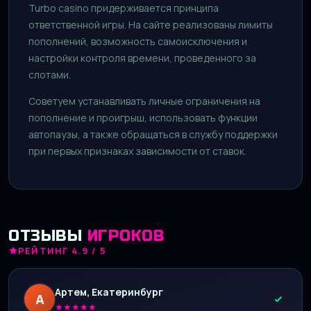
Turbo casino придерживается принципа
ответственной игры. На сайте реализованы лимиты
пополнений, возможность самоисключения и
настройки контроля времени, проведенного за
слотами.
Советуем устанавливать личные ограничения на
пополнение и проигрыш, использовать функции
автопаузы, а также обращаться в службу поддержки
при первых признаках зависимости от ставок.
ОТЗЫВЫ
ИГРОКОВ
РЕЙТИНГ 4.9 / 5
Артем, Екатеринбург
А
★
★
★
★
★