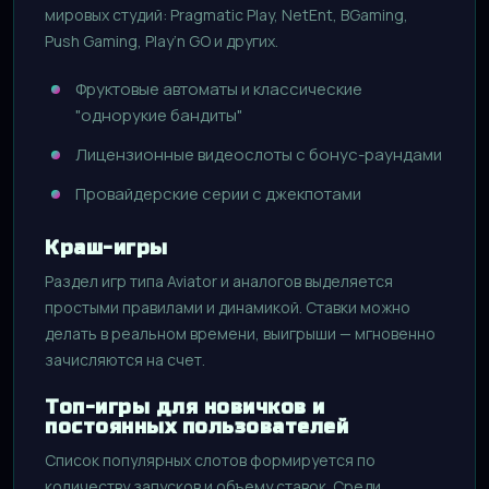
мировых студий: Pragmatic Play, NetEnt, BGaming,
Push Gaming, Play’n GO и других.
Фруктовые автоматы и классические
"однорукие бандиты"
Лицензионные видеослоты с бонус-раундами
Провайдерские серии с джекпотами
Краш-игры
Раздел игр типа Aviator и аналогов выделяется
простыми правилами и динамикой. Ставки можно
делать в реальном времени, выигрыши — мгновенно
зачисляются на счет.
Топ-игры для новичков и
постоянных пользователей
Список популярных слотов формируется по
количеству запусков и объему ставок. Среди