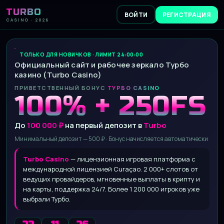
TURBO
ВОЙТИ
РЕГИСТРАЦИЯ
CASINO · 2026
ТОЛЬКО ДЛЯ НОВИЧКОВ · ЛИМИТ 24:00:00
Официальный сайт и рабочее зеркало Турбо
казино (Turbo Casino)
ПРИВЕТСТВЕННЫЙ БОНУС
ТУРБО CASINO
100% + 250FS
До
100 000 ₽
на первый депозит в
Turbo
Минимальный депозит — 500 ₽ · Бонус начисляется автоматически
Turbo Casino
— лицензионная игровая платформа с
международной лицензией Curaçao. 2 000+ слотов от
ведущих провайдеров, мгновенные выплаты в крипту и
на карты, поддержка 24/7. Более 1 200 000 игроков уже
выбрали Турбо.