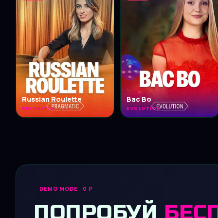
T
Russian Roulette
Bac Bo
PRAGMATIC
EVOLUTION
DEMO MODE · 0 ₽
ПОПРОБУЙ
БЕС