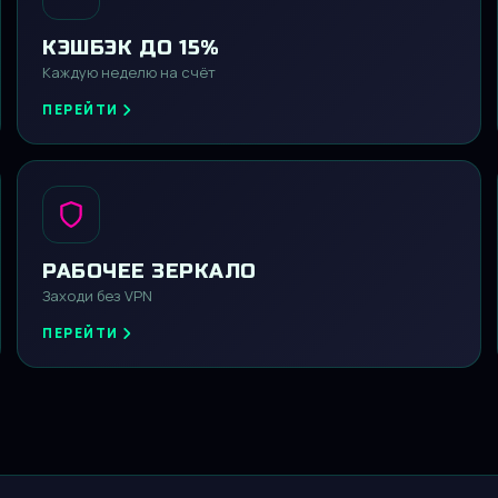
КЭШБЭК ДО 15%
Каждую неделю на счёт
ПЕРЕЙТИ
РАБОЧЕЕ ЗЕРКАЛО
Заходи без VPN
ПЕРЕЙТИ