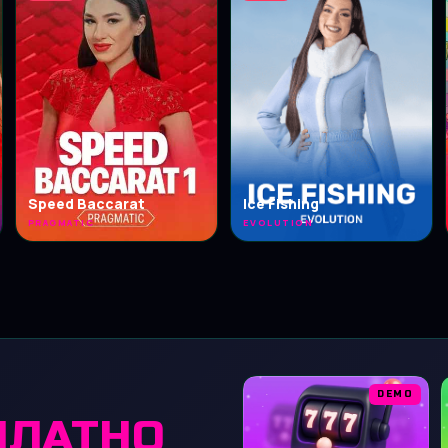
UR
Speed Baccarat
Ice Fishing
PRAGMATIC
EVOLUTION
DEMO
ПЛАТНО