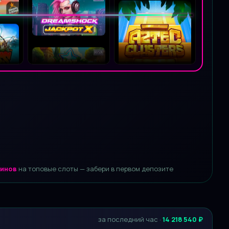
пинов
на топовые слоты — забери в первом депозите
за последний час ·
14 218 540 ₽