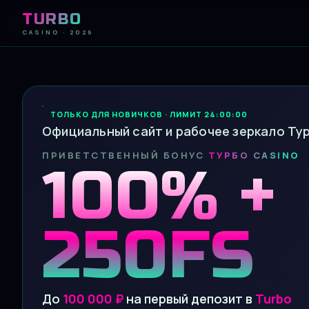
TURBO
CASINO · 2026
ТОЛЬКО ДЛЯ НОВИЧКОВ · ЛИМИТ 24:00:00
Официальный сайт и рабочее зеркало Тур
ПРИВЕТСТВЕННЫЙ БОНУС
ТУРБО CASINO
100% +
250FS
До
100 000 ₽
на первый депозит в
Turbo