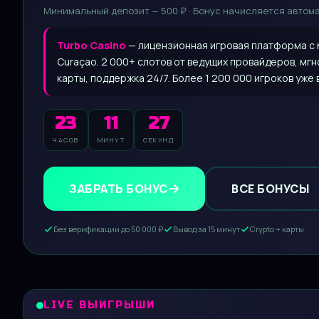
Минимальный депозит — 500 ₽ · Бонус начисляется автом
Turbo Casino
— лицензионная игровая платформа с
Curaçao. 2 000+ слотов от ведущих провайдеров, мгн
карты, поддержка 24/7. Более 1 200 000 игроков уже
23
11
25
ЧАСОВ
МИНУТ
СЕКУНД
ЗАБРАТЬ БОНУС
ВСЕ БОНУСЫ
Без верификации до 50 000 ₽
Вывод за 15 минут
Crypto + карты
LIVE ВЫИГРЫШИ