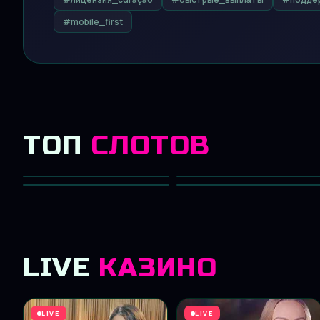
#mobile_first
ТОП
СЛОТОВ
Gates of Olympus 1000
Big Bass Bonanza
HOT
Hot Fruit
Phoenix Rising
NEW
PRAGMATIC PLAY
PRAGMATIC PLAY
MICROGAMING
PLAY’N GO
LIVE
КАЗИНО
LIVE
LIVE