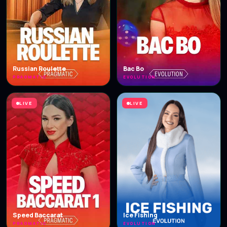
Russian Roulette
Bac Bo
PRAGMATIC
EVOLUTION
LIVE
LIVE
Speed Baccarat
Ice Fishing
PRAGMATIC
EVOLUTION