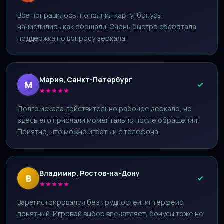
Всё понравилось: пополнил карту, бонусы
начислились как обещали. Очень быстро сработала
поддержка по вопросу зеркала.
Мария, Санкт-Петербург
М
★
★
★
★
★
Долго искала действительно рабочее зеркало, но
здесь его прислали моментально после обращения.
Приятно, что можно играть и с телефона.
Владимир, Ростов-на-Дону
В
★
★
★
★
★
Зарегистрировался без трудностей, интерфейс
понятный. Игровой выбор впечатляет, бонусы тоже не