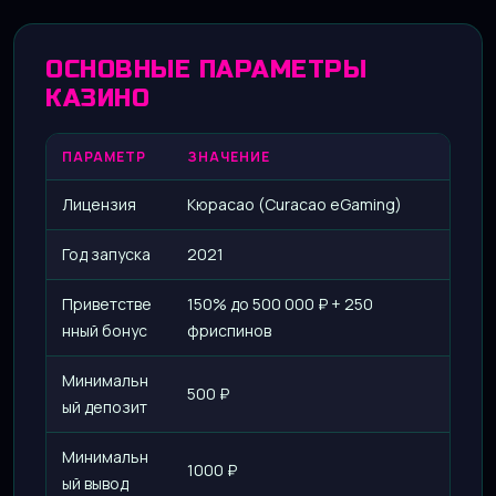
ОСНОВНЫЕ ПАРАМЕТРЫ
КАЗИНО
ПАРАМЕТР
ЗНАЧЕНИЕ
Лицензия
Кюрасао (Curacao eGaming)
Год запуска
2021
Приветстве
150% до 500 000 ₽ + 250
нный бонус
фриспинов
Минимальн
500 ₽
ый депозит
Минимальн
1000 ₽
ый вывод