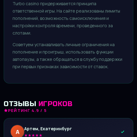
Turbo casino придерживается принципа
ответственной игры. На сайте реализованы лимиты
пополнений, возможность самоисключения и
настройки контроля времени, проведенного за
слотами.
Советуем устанавливать личные ограничения на
пополнение и проигрыш, использовать функции
автопаузы, а также обращаться в службу поддержки
при первых признаках зависимости от ставок.
ОТЗЫВЫ
ИГРОКОВ
РЕЙТИНГ 4.9 / 5
Артем, Екатеринбург
А
★
★
★
★
★