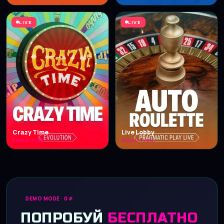
LIVE
LIVE
Crazy Time
Live Lobby
EVOLUTION
EVOLUTION
DEMO MODE · 0 ₽
ПОПРОБУЙ
БЕСПЛАТНО