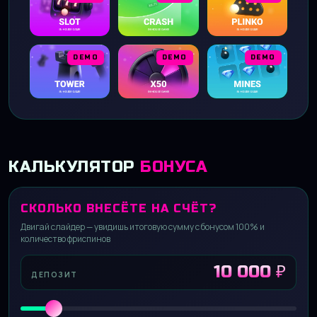
DEMO
DEMO
DEMO
КАЛЬКУЛЯТОР
БОНУСА
СКОЛЬКО ВНЕСЁТЕ НА СЧЁТ?
Двигай слайдер — увидишь итоговую сумму с бонусом 100% и
количество фриспинов
10 000 ₽
ДЕПОЗИТ