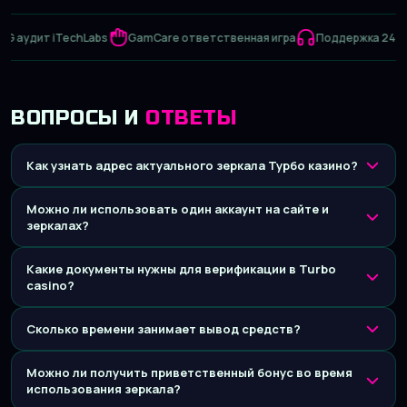
дит iTechLabs
GamCare ответственная игра
Поддержка 24/7
Вы
ВОПРОСЫ И
ОТВЕТЫ
Как узнать адрес актуального зеркала Турбо казино?
Можно ли использовать один аккаунт на сайте и
зеркалах?
Какие документы нужны для верификации в Turbo
casino?
Сколько времени занимает вывод средств?
Можно ли получить приветственный бонус во время
использования зеркала?