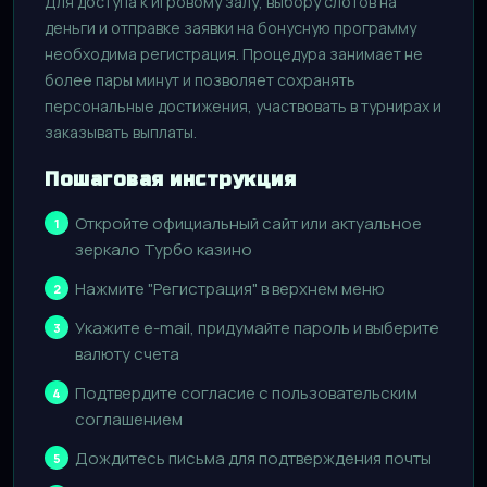
Для доступа к игровому залу, выбору слотов на
деньги и отправке заявки на бонусную программу
необходима регистрация. Процедура занимает не
более пары минут и позволяет сохранять
персональные достижения, участвовать в турнирах и
заказывать выплаты.
Пошаговая инструкция
Откройте официальный сайт или актуальное
зеркало Турбо казино
Нажмите "Регистрация" в верхнем меню
Укажите e-mail, придумайте пароль и выберите
валюту счета
Подтвердите согласие с пользовательским
соглашением
Дождитесь письма для подтверждения почты