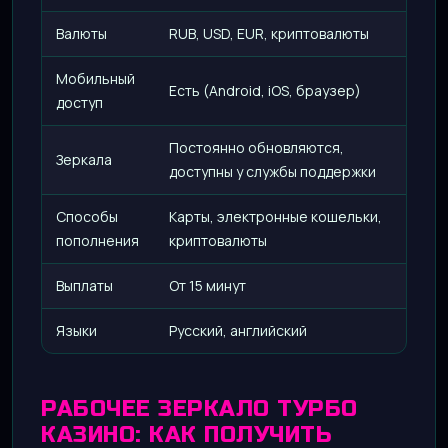
Валюты
RUB, USD, EUR, криптовалюты
Мобильный
Есть (Android, iOS, браузер)
доступ
Постоянно обновляются,
Зеркала
доступны у службы поддержки
Способы
Карты, электронные кошельки,
пополнения
криптовалюты
Выплаты
От 15 минут
Языки
Русский, английский
РАБОЧЕЕ ЗЕРКАЛО ТУРБО
КАЗИНО: КАК ПОЛУЧИТЬ