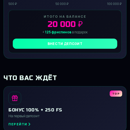
500 ₽
50 000 ₽
100 000 ₽
ИТОГО НА БАЛАНСЕ
20 000 ₽
+
125 фриспинов
в подарок
ВНЕСТИ ДЕПОЗИТ
ЧТО ВАС ЖДЁТ
TOP
БОНУС 100% + 250 FS
На первый депозит
ПЕРЕЙТИ