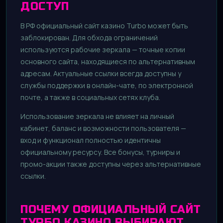
UR
ДОСТУП
В РФ официальный сайт казино Turbo может быть
заблокирован. Для обхода ограничений
используются рабочие зеркала — точные копии
основного сайта, находящиеся по альтернативным
адресам. Актуальные ссылки всегда доступны у
службы поддержки в онлайн-чате, по электронной
почте, а также в социальных сетях клуба.
Использование зеркала не влияет на личный
кабинет, баланс и возможности пользователя —
вход и функционал полностью идентичны
официальному ресурсу. Все бонусы, турниры и
промо-акции также доступны через альтернативные
ссылки.
ПОЧЕМУ ОФИЦИАЛЬНЫЙ САЙТ
ТУРБО КАЗИНО ВЫБИРАЮТ