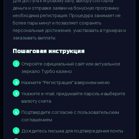
Для доступа к игровому залу, выбору слотов на
деньги и отправке заявки на бонусную программу
необходима регистрация. Процедура занимает не
более пары минут и позволяет сохранять
персональные достижения, участвовать в турнирах и
заказывать выплаты.
Пошаговая инструкция
Откройте официальный сайт или актуальное
зеркало Турбо казино
Нажмите "Регистрация" в верхнем меню
Укажите e-mail, придумайте пароль и выберите
валюту счета
Подтвердите согласие с пользовательским
соглашением
Дождитесь письма для подтверждения почты