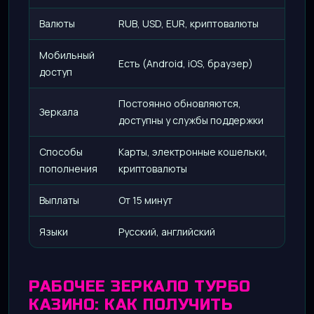
Валюты
RUB, USD, EUR, криптовалюты
Мобильный
Есть (Android, iOS, браузер)
доступ
Постоянно обновляются,
Зеркала
доступны у службы поддержки
Способы
Карты, электронные кошельки,
пополнения
криптовалюты
Выплаты
От 15 минут
Языки
Русский, английский
РАБОЧЕЕ ЗЕРКАЛО ТУРБО
КАЗИНО: КАК ПОЛУЧИТЬ