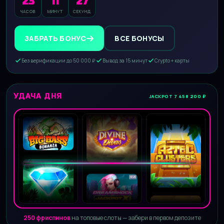
23
11
25
ЧАСОВ
МИНУТ
СЕКУНД
ЗАБРАТЬ БОНУС
ВСЕ БОНУСЫ
Без верификации до 50 000 ₽
Вывод за 15 минут
Crypto + карты
УДАЧА ДНЯ
JACKPOT 7 458 200 ₽
250 фриспинов
на топовые слоты — забери в первом депозите