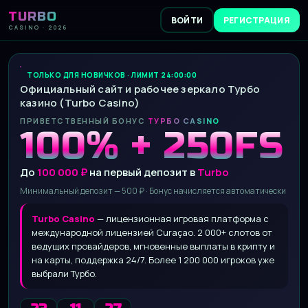
TURBO
ВОЙТИ
РЕГИСТРАЦИЯ
CASINO · 2026
ТОЛЬКО ДЛЯ НОВИЧКОВ · ЛИМИТ 24:00:00
Официальный сайт и рабочее зеркало Турбо
казино (Turbo Casino)
ПРИВЕТСТВЕННЫЙ БОНУС
ТУРБО CASINO
100% + 250FS
До
100 000 ₽
на первый депозит в
Turbo
Минимальный депозит — 500 ₽ · Бонус начисляется автоматически
Turbo Casino
— лицензионная игровая платформа с
международной лицензией Curaçao. 2 000+ слотов от
ведущих провайдеров, мгновенные выплаты в крипту и
на карты, поддержка 24/7. Более 1 200 000 игроков уже
выбрали Турбо.