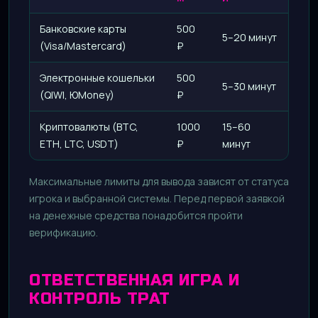
Банковские карты
500
5–20 минут
(Visa/Mastercard)
₽
Электронные кошельки
500
5–30 минут
(QIWI, ЮMoney)
₽
Криптовалюты (BTC,
1000
15–60
ETH, LTC, USDT)
₽
минут
Максимальные лимиты для вывода зависят от статуса
игрока и выбранной системы. Перед первой заявкой
на денежные средства понадобится пройти
верификацию.
ОТВЕТСТВЕННАЯ ИГРА И
КОНТРОЛЬ ТРАТ