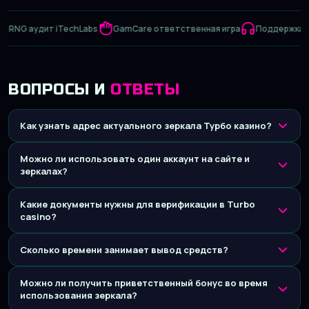
 аудит iTechLabs
GamCare ответственная игра
Поддержка 24/7
ВОПРОСЫ И
ОТВЕТЫ
Как узнать адрес актуального зеркала Турбо казино?
Можно ли использовать один аккаунт на сайте и
зеркалах?
Какие документы нужны для верификации в Turbo
casino?
Сколько времени занимает вывод средств?
Можно ли получить приветственный бонус во время
использования зеркала?