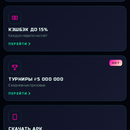
КЭШБЭК ДО 15%
Каждую неделю на счёт
ПЕРЕЙТИ
HOT
ТУРНИРЫ ₽5 000 000
Ежедневные призовые
ПЕРЕЙТИ
СКАЧАТЬ APK