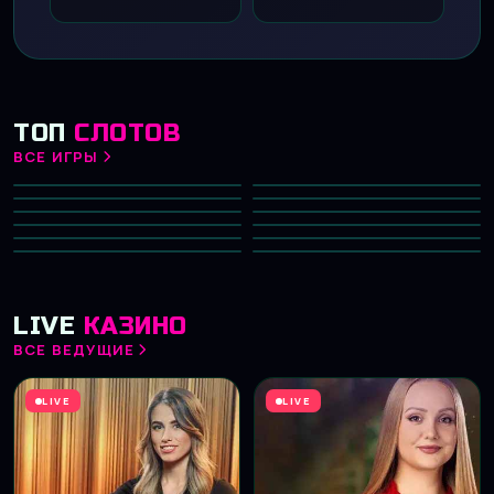
ТОП
СЛОТОВ
ВСЕ ИГРЫ
Gates of Olympus 1000
Big Bass Bonanza
HOT
Diamond of Jungle
Aztec Clusters
NEW
PRAGMATIC PLAY
PRAGMATIC PLAY
Divine Divas
Dreamshock
TOP
NETENT
PRAGMATIC PLAY
Hot Fruit
Phoenix Rising
NEW
PLAY’N GO
NETENT
Fruit Machine
Capymania Yellow
HOT
MICROGAMING
PLAY’N GO
Big Win x25
Fab Farm
MICROGAMING
PRAGMATIC PLAY
NETENT
PLAY’N GO
LIVE
КАЗИНО
ВСЕ ВЕДУЩИЕ
LIVE
LIVE