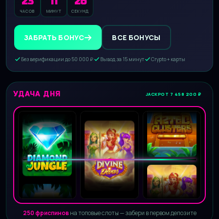
23
11
25
ЧАСОВ
МИНУТ
СЕКУНД
ЗАБРАТЬ БОНУС
ВСЕ БОНУСЫ
Без верификации до 50 000 ₽
Вывод за 15 минут
Crypto + карты
УДАЧА ДНЯ
JACKPOT 7 458 200 ₽
250 фриспинов
на топовые слоты — забери в первом депозите