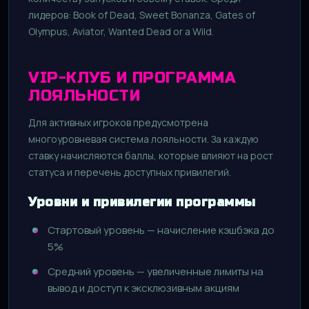
лидеров: Book of Dead, Sweet Bonanza, Gates of
Olympus, Aviator, Wanted Dead or a Wild.
VIP-КЛУБ И ПРОГРАММА
ЛОЯЛЬНОСТИ
Для активных игроков предусмотрена
многоуровневая система лояльности. За каждую
ставку начисляются баллы, которые влияют на рост
статуса и перечень доступных привилегий.
Уровни и привилегии программы
Стартовый уровень — начисление кэшбэка до
5%
Средний уровень — увеличенные лимиты на
вывод и доступ к эксклюзивным акциям