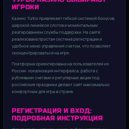
ИГРОКИ
Казино Turbo привлекает гибкой системой бонусов,
широкой линейкой слотов и моментальным
реагированием службы поддержки. На сайте
реализована простая система регистрации и
удобное меню управления счетом, что позволяет
сконцентрироваться на игре.
Платформа ориентирована на пользователей из
России: локализация интерфейса, работа с
рублевыми счетами и регулярные акции под
российские праздники делают сайт максимально
комфортным для игры в стране.
РЕГИСТРАЦИЯ И ВХОД:
ПОДРОБНАЯ ИНСТРУКЦИЯ