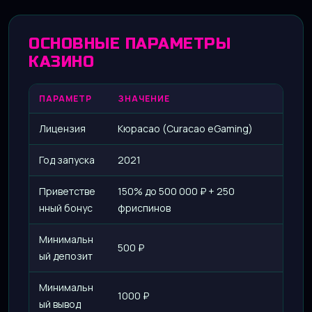
ОСНОВНЫЕ ПАРАМЕТРЫ
КАЗИНО
ПАРАМЕТР
ЗНАЧЕНИЕ
Лицензия
Кюрасао (Curacao eGaming)
Год запуска
2021
Приветстве
150% до 500 000 ₽ + 250
нный бонус
фриспинов
Минимальн
500 ₽
ый депозит
Минимальн
1000 ₽
ый вывод