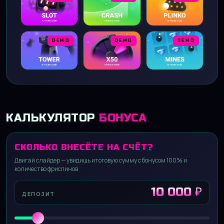
DEMO
DEMO
DEMO
КАЛЬКУЛЯТОР
БОНУСА
СКОЛЬКО ВНЕСЁТЕ НА СЧЁТ?
Двигай слайдер — увидишь итоговую сумму с бонусом 100% и
количество фриспинов
10 000 ₽
ДЕПОЗИТ