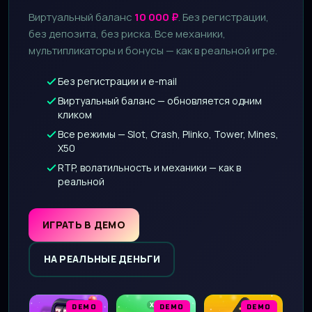
Виртуальный баланс
10 000 ₽
. Без регистрации,
без депозита, без риска. Все механики,
мультипликаторы и бонусы — как в реальной игре.
Без регистрации и e-mail
Виртуальный баланс — обновляется одним
кликом
Все режимы — Slot, Crash, Plinko, Tower, Mines,
X50
RTP, волатильность и механики — как в
реальной
ИГРАТЬ В ДЕМО
НА РЕАЛЬНЫЕ ДЕНЬГИ
DEMO
DEMO
DEMO