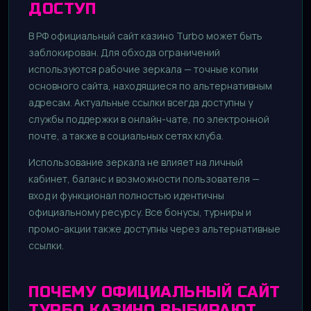
UR
ДОСТУП
В РФ официальный сайт казино Turbo может быть
заблокирован. Для обхода ограничений
используются рабочие зеркала — точные копии
основного сайта, находящиеся по альтернативным
адресам. Актуальные ссылки всегда доступны у
службы поддержки в онлайн-чате, по электронной
почте, а также в социальных сетях клуба.
Использование зеркала не влияет на личный
кабинет, баланс и возможности пользователя —
вход и функционал полностью идентичны
официальному ресурсу. Все бонусы, турниры и
промо-акции также доступны через альтернативные
ссылки.
ПОЧЕМУ ОФИЦИАЛЬНЫЙ САЙТ
ТУРБО КАЗИНО ВЫБИРАЮТ