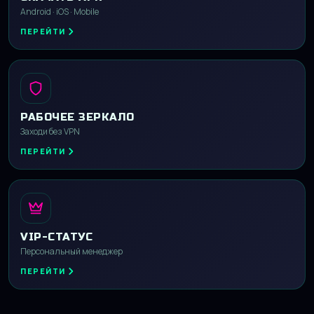
Android · iOS · Mobile
ПЕРЕЙТИ
РАБОЧЕЕ ЗЕРКАЛО
Заходи без VPN
ПЕРЕЙТИ
VIP-СТАТУС
Персональный менеджер
ПЕРЕЙТИ