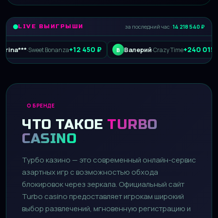
LIVE ВЫИГРЫШИ
за последний час ·
14 218 540 ₽
+12 450 ₽
+240 015 ₽
*
Валерий
·
Sweet Bonanza
·
Crazy Time
В
L
О БРЕНДЕ
ЧТО ТАКОЕ
TURBO
CASINO
Турбо казино — это современный онлайн-сервис
азартных игр с возможностью обхода
блокировок через зеркала. Официальный сайт
Turbo casino предоставляет игрокам широкий
выбор развлечений, мгновенную регистрацию и