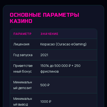
ОСНОВНЫЕ ПАРАМЕТРЫ
КАЗИНО
ПАРАМЕТР
ЗНАЧЕНИЕ
Лицензия
Кюрасао (Curacao eGaming)
Год запуска
2021
Приветстве
150% до 500 000 ₽ + 250
нный бонус
фриспинов
Минимальн
500 ₽
ый депозит
Минимальн
1000 ₽
ый вывод