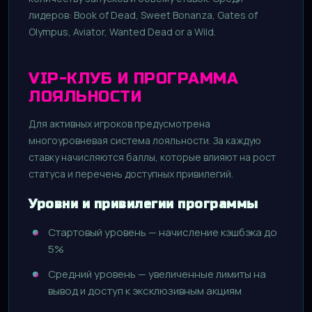
лидеров: Book of Dead, Sweet Bonanza, Gates of
Olympus, Aviator, Wanted Dead or a Wild.
VIP-КЛУБ И ПРОГРАММА
ЛОЯЛЬНОСТИ
Для активных игроков предусмотрена
многоуровневая система лояльности. За каждую
ставку начисляются баллы, которые влияют на рост
статуса и перечень доступных привилегий.
Уровни и привилегии программы
Стартовый уровень — начисление кэшбэка до
5%
Средний уровень — увеличенные лимиты на
вывод и доступ к эксклюзивным акциям