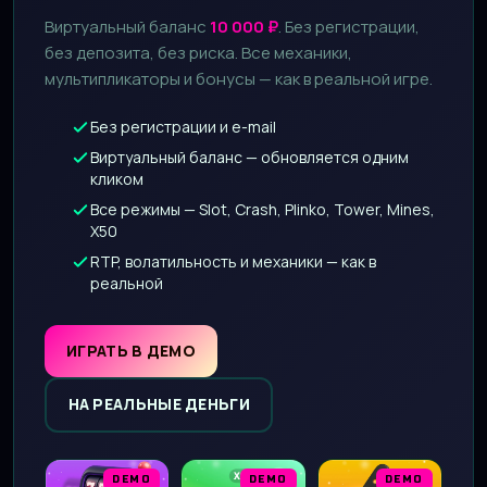
Виртуальный баланс
10 000 ₽
. Без регистрации,
без депозита, без риска. Все механики,
мультипликаторы и бонусы — как в реальной игре.
Без регистрации и e-mail
Виртуальный баланс — обновляется одним
кликом
Все режимы — Slot, Crash, Plinko, Tower, Mines,
X50
RTP, волатильность и механики — как в
реальной
ИГРАТЬ В ДЕМО
НА РЕАЛЬНЫЕ ДЕНЬГИ
DEMO
DEMO
DEMO