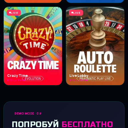
LIVE
LIVE
Crazy Time
Live Lobby
EVOLUTION
EVOLUTION
DEMO MODE · 0 ₽
ПОПРОБУЙ
БЕСПЛАТНО