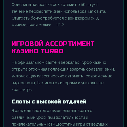
Фриспины начисляются частями по 50 штук в
течение первых пяти дней использования сайта.
Отыграть бонус требуется с вейджером x40,
минимальная ставка — 10 ₽.
ИГРОВОЙ АССОРТИМЕНТ
КАЗИНО TURBO
На официальном сайте и зеркалах Турбо казино
открыта огромная коллекция азартных развлечений,
включающая классические автоматы, современные
видеослоты, live-игры с дилерами и уникальные
краш-игры.
Слоты с высокой отдачей
В разделе слотов размещены аппараты с
различными уровнями волатильности и
привлекательным RTP. Доступны игры от ведущих