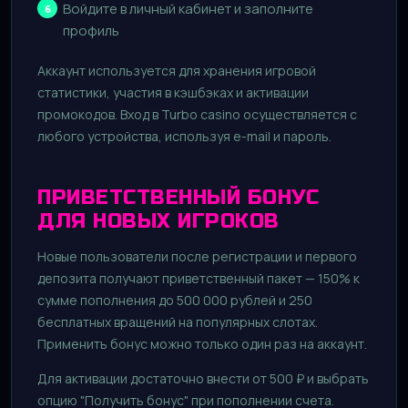
Войдите в личный кабинет и заполните
профиль
Аккаунт используется для хранения игровой
статистики, участия в кэшбэках и активации
промокодов. Вход в Turbo casino осуществляется с
любого устройства, используя e-mail и пароль.
ПРИВЕТСТВЕННЫЙ БОНУС
ДЛЯ НОВЫХ ИГРОКОВ
Новые пользователи после регистрации и первого
депозита получают приветственный пакет — 150% к
сумме пополнения до 500 000 рублей и 250
бесплатных вращений на популярных слотах.
Применить бонус можно только один раз на аккаунт.
Для активации достаточно внести от 500 ₽ и выбрать
опцию "Получить бонус" при пополнении счета.