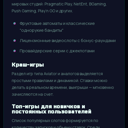
мировых студий: Pragmatic Play, NetEnt, BGaming,
Push Gaming, Play’n GO и других.
Фруктовые автоматы и классические
"однорукие бандиты"
Лицензионные видеослоты с бонус-раундами
Провайдерские серии с джекпотами
Краш-игры
Раздел игр типа Aviator и аналогов выделяется
простыми правилами и динамикой. Ставки можно
делать в реальном времени, выигрыши — мгновенно
зачисляются на счет.
Топ-игры для новичков и
постоянных пользователей
Список популярных слотов формируется по
количеству запусков и объему ставок. Среди