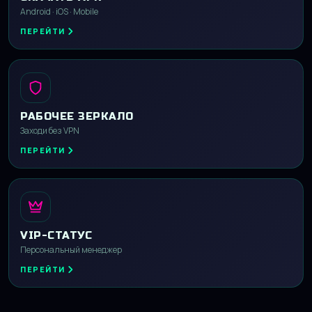
Android · iOS · Mobile
ПЕРЕЙТИ
РАБОЧЕЕ ЗЕРКАЛО
Заходи без VPN
ПЕРЕЙТИ
VIP-СТАТУС
Персональный менеджер
ПЕРЕЙТИ