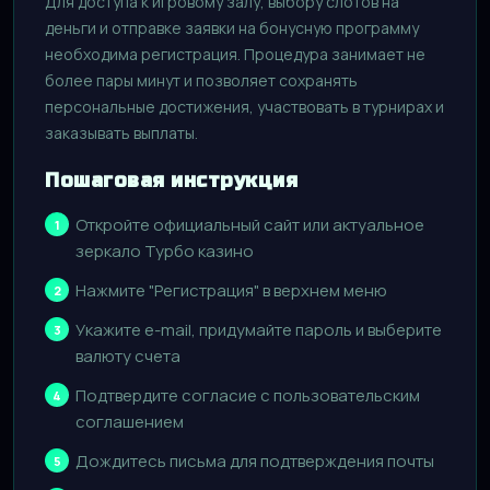
Для доступа к игровому залу, выбору слотов на
деньги и отправке заявки на бонусную программу
необходима регистрация. Процедура занимает не
более пары минут и позволяет сохранять
персональные достижения, участвовать в турнирах и
заказывать выплаты.
Пошаговая инструкция
Откройте официальный сайт или актуальное
зеркало Турбо казино
Нажмите "Регистрация" в верхнем меню
Укажите e-mail, придумайте пароль и выберите
валюту счета
Подтвердите согласие с пользовательским
соглашением
Дождитесь письма для подтверждения почты