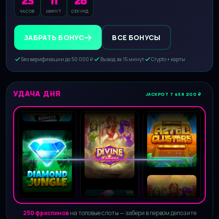
23
11
25
ЧАСОВ
МИНУТ
СЕКУНД
ЗАБРАТЬ БОНУС
ВСЕ БОНУСЫ
Без верификации до 50 000 ₽
Вывод за 15 минут
Crypto + карты
УДАЧА ДНЯ
JACKPOT 7 458 200 ₽
250 фриспинов
на топовые слоты — забери в первом депозите