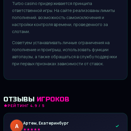
Turbo casino придерживается принципа
ответственной игры. На сайте реализованы лимиты
пополнений, возможность самоисключения и
настройки контроля времени, проведенного за
слотами.
Советуем устанавливать личные ограничения на
пополнение и проигрыш, использовать функции
автопаузы, а также обращаться в службу поддержки
при первых признаках зависимости от ставок.
ОТЗЫВЫ
ИГРОКОВ
РЕЙТИНГ 4.9 / 5
Артем, Екатеринбург
А
★
★
★
★
★