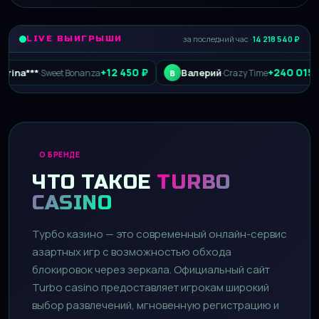
LIVE ВЫИГРЫШИ
за последний час ·
14 218 540 ₽
+12 450 ₽
+240 015 ₽
*
Валерий
·
Sweet Bonanza
·
Crazy Time
В
L
О БРЕНДЕ
ЧТО ТАКОЕ
TURBO
CASINO
Турбо казино — это современный онлайн-сервис
азартных игр с возможностью обхода
блокировок через зеркала. Официальный сайт
Turbo casino предоставляет игрокам широкий
выбор развлечений, мгновенную регистрацию и