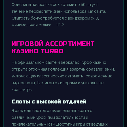
Фриспины начисляются частями по 50 штук в
течение первых пяти дней использования сайта.
Отыграть бонус требуется с вейджером x40,
минимальная ставка — 10 ₽.
ИГРОВОЙ АССОРТИМЕНТ
КАЗИНО TURBO
На официальном сайте и зеркалах Турбо казино
открыта огромная коллекция азартных развлечений,
включающая классические автоматы, современные
видеослоты, live-игры с дилерами и уникальные
краш-игры.
Слоты с высокой отдачей
В разделе слотов размещены аппараты с
различными уровнями волатильности и
привлекательным RTP. Доступны игры от ведущих