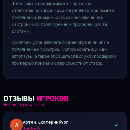
Turbo casino придерживается принципа
ответственной игры. На сайте реализованы лимиты
пополнений, возможность самоисключения и
настройки контроля времени, проведенного за
слотами.
Советуем устанавливать личные ограничения на
пополнение и проигрыш, использовать функции
автопаузы, а также обращаться в службу поддержки
при первых признаках зависимости от ставок.
ОТЗЫВЫ
ИГРОКОВ
РЕЙТИНГ 4.9 / 5
Артем, Екатеринбург
А
★
★
★
★
★