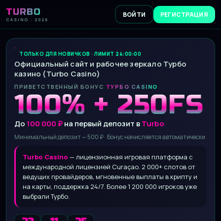
TURBO
ВОЙТИ
РЕГИСТРАЦИЯ
CASINO · 2026
ТОЛЬКО ДЛЯ НОВИЧКОВ · ЛИМИТ 24:00:00
Официальный сайт и рабочее зеркало Турбо
казино (Turbo Casino)
ПРИВЕТСТВЕННЫЙ БОНУС
ТУРБО CASINO
100% + 250FS
До
100 000 ₽
на первый депозит в
Turbo
Минимальный депозит — 500 ₽ · Бонус начисляется автоматически
Turbo Casino
— лицензионная игровая платформа с
международной лицензией Curaçao. 2 000+ слотов от
ведущих провайдеров, мгновенные выплаты в крипту и
на карты, поддержка 24/7. Более 1 200 000 игроков уже
выбрали Турбо.