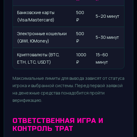
Банковские карты
500
5–20 минут
(Visa/Mastercard)
₽
Электронные кошельки
500
5–30 минут
(QIWI, ЮMoney)
₽
Криптовалюты (BTC,
1000
15–60
ETH, LTC, USDT)
₽
минут
Максимальные лимиты для вывода зависят от статуса
игрока и выбранной системы. Перед первой заявкой
на денежные средства понадобится пройти
верификацию.
ОТВЕТСТВЕННАЯ ИГРА И
КОНТРОЛЬ ТРАТ