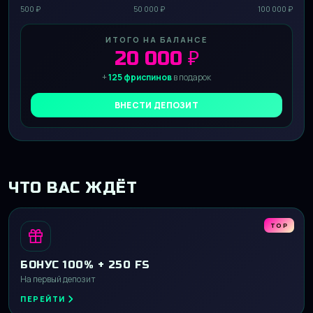
500 ₽
50 000 ₽
100 000 ₽
ИТОГО НА БАЛАНСЕ
20 000 ₽
+
125 фриспинов
в подарок
ВНЕСТИ ДЕПОЗИТ
ЧТО ВАС ЖДЁТ
TOP
БОНУС 100% + 250 FS
На первый депозит
ПЕРЕЙТИ