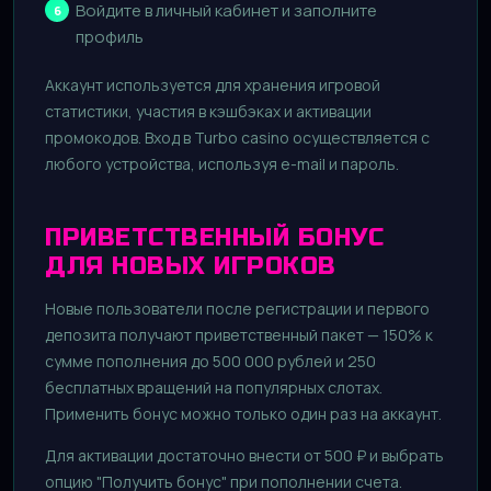
Войдите в личный кабинет и заполните
профиль
Аккаунт используется для хранения игровой
статистики, участия в кэшбэках и активации
промокодов. Вход в Turbo casino осуществляется с
любого устройства, используя e-mail и пароль.
ПРИВЕТСТВЕННЫЙ БОНУС
ДЛЯ НОВЫХ ИГРОКОВ
Новые пользователи после регистрации и первого
депозита получают приветственный пакет — 150% к
сумме пополнения до 500 000 рублей и 250
бесплатных вращений на популярных слотах.
Применить бонус можно только один раз на аккаунт.
Для активации достаточно внести от 500 ₽ и выбрать
опцию "Получить бонус" при пополнении счета.