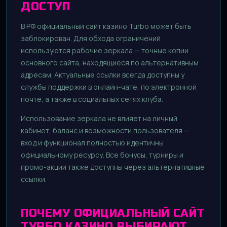
UR
ДОСТУП
В РФ официальный сайт казино Turbo может быть
заблокирован. Для обхода ограничений
используются рабочие зеркала — точные копии
основного сайта, находящиеся по альтернативным
адресам. Актуальные ссылки всегда доступны у
службы поддержки в онлайн-чате, по электронной
почте, а также в социальных сетях клуба.
Использование зеркала не влияет на личный
кабинет, баланс и возможности пользователя —
вход и функционал полностью идентичны
официальному ресурсу. Все бонусы, турниры и
промо-акции также доступны через альтернативные
ссылки.
ПОЧЕМУ ОФИЦИАЛЬНЫЙ САЙТ
ТУРБО КАЗИНО ВЫБИРАЮТ