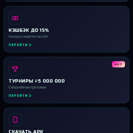
КЭШБЭК ДО 15%
Каждую неделю на счёт
ПЕРЕЙТИ
HOT
ТУРНИРЫ ₽5 000 000
Ежедневные призовые
ПЕРЕЙТИ
СКАЧАТЬ APK