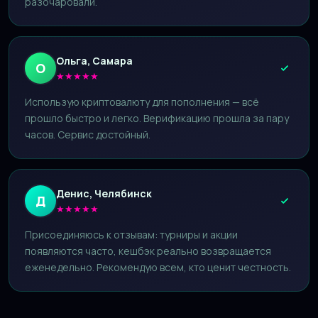
разочаровали.
Ольга, Самара
О
★
★
★
★
★
Использую криптовалюту для пополнения — всё
прошло быстро и легко. Верификацию прошла за пару
часов. Сервис достойный.
Денис, Челябинск
Д
★
★
★
★
★
Присоединяюсь к отзывам: турниры и акции
появляются часто, кешбэк реально возвращается
еженедельно. Рекомендую всем, кто ценит честность.