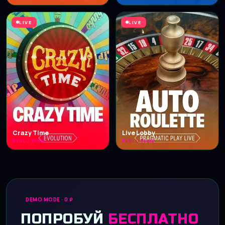
LIVE
LIVE
Crazy Time
Live Lobby
EVOLUTION
EVOLUTION
DEMO MODE · 0 ₽
ПОПРОБУЙ
БЕСПЛАТНО