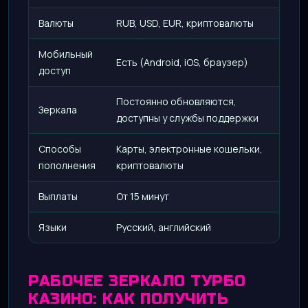
Валюты
RUB, USD, EUR, криптовалюты
Мобильный
Есть (Android, iOS, браузер)
доступ
Постоянно обновляются,
Зеркала
доступны у службы поддержки
Способы
Карты, электронные кошельки,
пополнения
криптовалюты
Выплаты
От 15 минут
Языки
Русский, английский
РАБОЧЕЕ ЗЕРКАЛО ТУРБО
КАЗИНО: КАК ПОЛУЧИТЬ