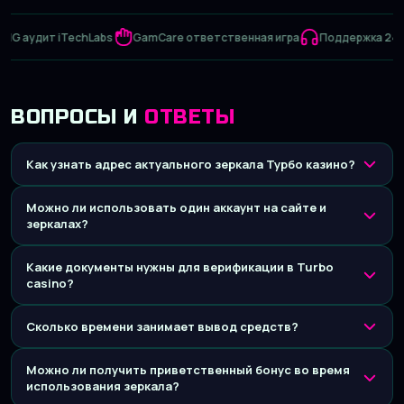
удит iTechLabs
GamCare ответственная игра
Поддержка 24/7
В
ВОПРОСЫ И
ОТВЕТЫ
Как узнать адрес актуального зеркала Турбо казино?
Можно ли использовать один аккаунт на сайте и
зеркалах?
Какие документы нужны для верификации в Turbo
casino?
Сколько времени занимает вывод средств?
Можно ли получить приветственный бонус во время
использования зеркала?