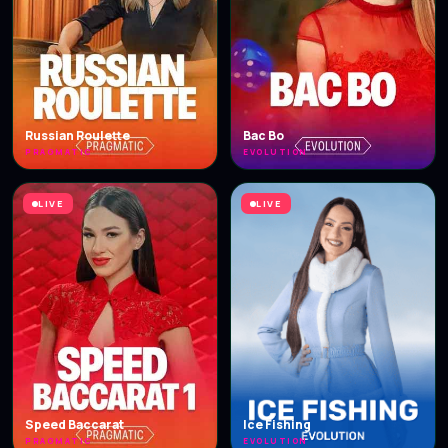
Russian Roulette
Bac Bo
PRAGMATIC
EVOLUTION
LIVE
LIVE
Speed Baccarat
Ice Fishing
PRAGMATIC
EVOLUTION