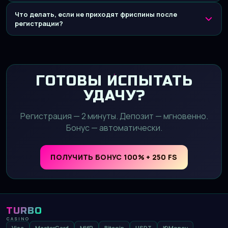
Что делать, если не приходят фриспины после
регистрации?
ГОТОВЫ ИСПЫТАТЬ
УДАЧУ?
Регистрация — 2 минуты. Депозит — мгновенно.
Бонус — автоматически.
ПОЛУЧИТЬ БОНУС 100% + 250 FS
TURBO
CASINO
Visa
MasterCard
МИР
Bitcoin
USDT
ЮMoney