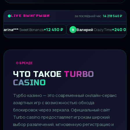
LIVE ВЫИГРЫШИ
за последний час ·
14 218 540 ₽
+12 450 ₽
+240 015 ₽
**
Валерий
·
Sweet Bonanza
·
Crazy Time
В
L
О БРЕНДЕ
ЧТО ТАКОЕ
TURBO
CASINO
Турбо казино — это современный онлайн-сервис
азартных игр с возможностью обхода
блокировок через зеркала. Официальный сайт
Turbo casino предоставляет игрокам широкий
выбор развлечений, мгновенную регистрацию и