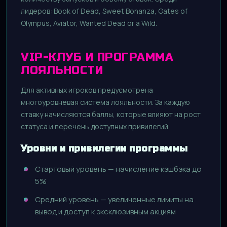
лидеров: Book of Dead, Sweet Bonanza, Gates of
Olympus, Aviator, Wanted Dead or a Wild.
VIP-КЛУБ И ПРОГРАММА
ЛОЯЛЬНОСТИ
Для активных игроков предусмотрена
многоуровневая система лояльности. За каждую
ставку начисляются баллы, которые влияют на рост
статуса и перечень доступных привилегий.
Уровни и привилегии программы
Стартовый уровень — начисление кэшбэка до
5%
Средний уровень — увеличенные лимиты на
вывод и доступ к эксклюзивным акциям