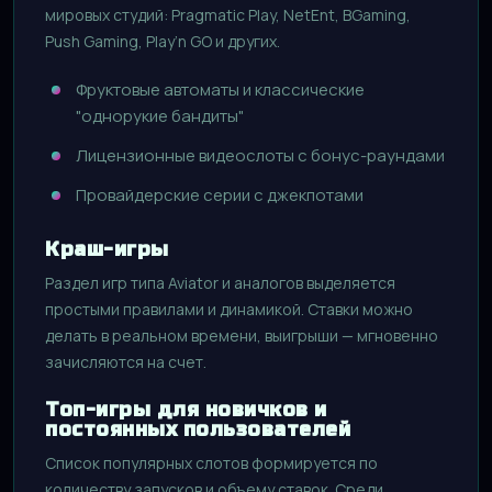
мировых студий: Pragmatic Play, NetEnt, BGaming,
Push Gaming, Play’n GO и других.
Фруктовые автоматы и классические
"однорукие бандиты"
Лицензионные видеослоты с бонус-раундами
Провайдерские серии с джекпотами
Краш-игры
Раздел игр типа Aviator и аналогов выделяется
простыми правилами и динамикой. Ставки можно
делать в реальном времени, выигрыши — мгновенно
зачисляются на счет.
Топ-игры для новичков и
постоянных пользователей
Список популярных слотов формируется по
количеству запусков и объему ставок. Среди