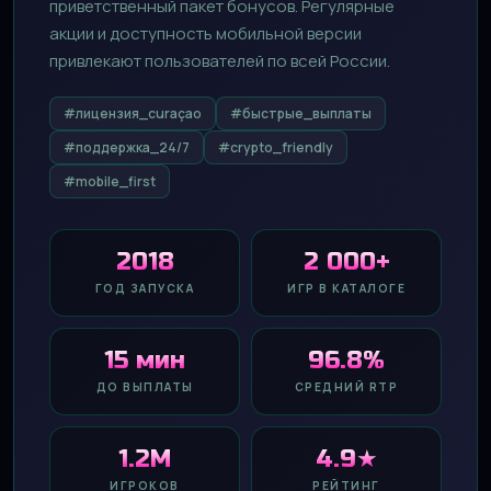
приветственный пакет бонусов. Регулярные
акции и доступность мобильной версии
привлекают пользователей по всей России.
#лицензия_curaçao
#быстрые_выплаты
#поддержка_24/7
#crypto_friendly
#mobile_first
2018
2 000+
ГОД ЗАПУСКА
ИГР В КАТАЛОГЕ
15 мин
96.8%
ДО ВЫПЛАТЫ
СРЕДНИЙ RTP
1.2M
4.9★
ИГРОКОВ
РЕЙТИНГ