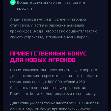
Войдите в личный кабинет и заполните
профиль
Аккаунт используется для хранения игровой
статистики, участия в кэшбэках и активации
промокодов. Вход в Turbo casino осуществляется с
любого устройства, используя e-mail и пароль.
ПРИВЕТСТВЕННЫЙ БОНУС
ДЛЯ НОВЫХ ИГРОКОВ
Новые пользователи после регистрации и первого
депозита получают приветственный пакет — 150% к
сумме пополнения до 500 000 рублей и 250
бесплатных вращений на популярных слотах.
Применить бонус можно только один раз на аккаунт.
Для активации достаточно внести от 500 ₽ и выбрать
опцию "Получить бонус" при пополнении счета.