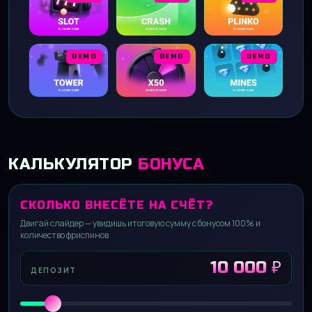
DEMO
DEMO
DEMO
КАЛЬКУЛЯТОР
БОНУСА
СКОЛЬКО ВНЕСЁТЕ НА СЧЁТ?
Двигай слайдер — увидишь итоговую сумму с бонусом 100% и
количество фриспинов
10 000 ₽
ДЕПОЗИТ