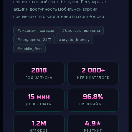
приветственный пакет бонусов. Регулярные
акции и доступность мобильной версии
привлекают пользователей по всей России.
#лицензия_curaçao
#быстрые_выплаты
#поддержка_24/7
#crypto_friendly
#mobile_first
2018
2 000+
ГОД ЗАПУСКА
ИГР В КАТАЛОГЕ
15 мин
96.8%
ДО ВЫПЛАТЫ
СРЕДНИЙ RTP
1.2M
4.9★
ИГРОКОВ
РЕЙТИНГ