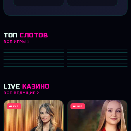
ТОП
СЛОТОВ
ВСЕ ИГРЫ
Gates of Olympus 1000
Big Bass Bonanza
HOT
Diamond of Jungle
Aztec Clusters
NEW
PRAGMATIC PLAY
PRAGMATIC PLAY
Divine Divas
Dreamshock
TOP
NETENT
PRAGMATIC PLAY
Hot Fruit
Phoenix Rising
NEW
PLAY’N GO
NETENT
Fruit Machine
Capymania Yellow
HOT
MICROGAMING
PLAY’N GO
Big Win x25
Fab Farm
MICROGAMING
PRAGMATIC PLAY
NETENT
PLAY’N GO
LIVE
КАЗИНО
ВСЕ ВЕДУЩИЕ
LIVE
LIVE