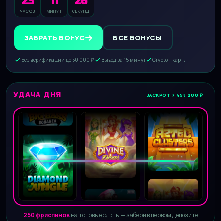
23
11
24
ЧАСОВ
МИНУТ
СЕКУНД
ЗАБРАТЬ БОНУС
ВСЕ БОНУСЫ
Без верификации до 50 000 ₽
Вывод за 15 минут
Crypto + карты
УДАЧА ДНЯ
JACKPOT 7 458 200 ₽
250 фриспинов
на топовые слоты — забери в первом депозите