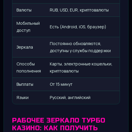
Валюты
RUB, USD, EUR, криптовалюты
Мобильный
Есть (Android, iOS, браузер)
доступ
Постоянно обновляются,
Зеркала
доступны у службы поддержки
Способы
Карты, электронные кошельки,
пополнения
криптовалюты
Выплаты
От 15 минут
Языки
Русский, английский
РАБОЧЕЕ ЗЕРКАЛО ТУРБО
КАЗИНО: КАК ПОЛУЧИТЬ