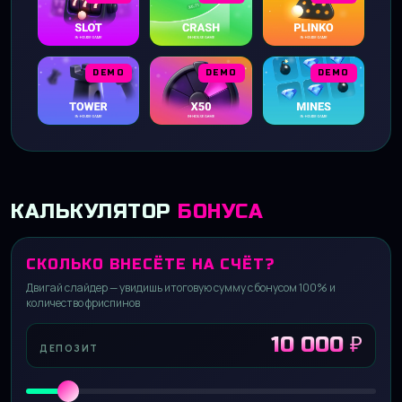
DEMO
DEMO
DEMO
КАЛЬКУЛЯТОР
БОНУСА
СКОЛЬКО ВНЕСЁТЕ НА СЧЁТ?
Двигай слайдер — увидишь итоговую сумму с бонусом 100% и
количество фриспинов
10 000 ₽
ДЕПОЗИТ