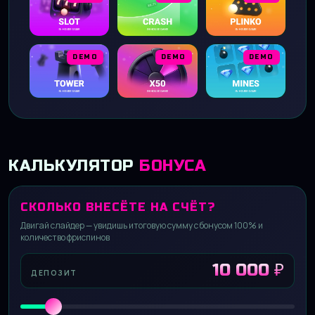
DEMO
DEMO
DEMO
КАЛЬКУЛЯТОР
БОНУСА
СКОЛЬКО ВНЕСЁТЕ НА СЧЁТ?
Двигай слайдер — увидишь итоговую сумму с бонусом 100% и
количество фриспинов
10 000 ₽
ДЕПОЗИТ