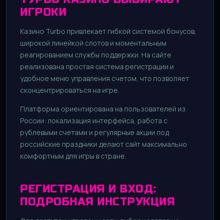
ИГРОКИ
Казино Turbo привлекает гибкой системой бонусов,
широкой линейкой слотов и моментальным
реагированием службы поддержки. На сайте
реализована простая система регистрации и
удобное меню управления счетом, что позволяет
сконцентрироваться на игре.
Платформа ориентирована на пользователей из
России: локализация интерфейса, работа с
рублевыми счетами и регулярные акции под
российские праздники делают сайт максимально
комфортным для игры в стране.
РЕГИСТРАЦИЯ И ВХОД:
ПОДРОБНАЯ ИНСТРУКЦИЯ