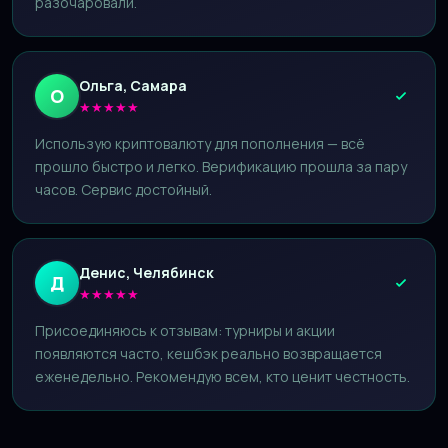
разочаровали.
Ольга, Самара
О
★
★
★
★
★
Использую криптовалюту для пополнения — всё
прошло быстро и легко. Верификацию прошла за пару
часов. Сервис достойный.
Денис, Челябинск
Д
★
★
★
★
★
Присоединяюсь к отзывам: турниры и акции
появляются часто, кешбэк реально возвращается
еженедельно. Рекомендую всем, кто ценит честность.