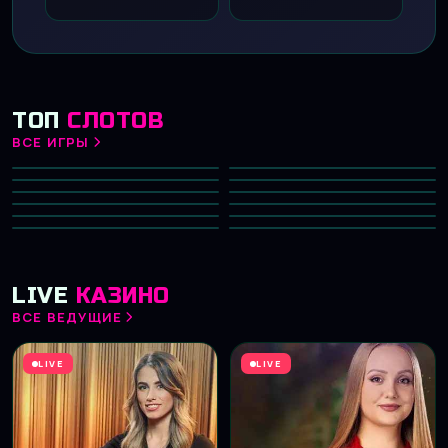
ТОП
СЛОТОВ
ВСЕ ИГРЫ
Gates of Olympus 1000
Big Bass Bonanza
HOT
Diamond of Jungle
Aztec Clusters
NEW
PRAGMATIC PLAY
PRAGMATIC PLAY
Divine Divas
Dreamshock
TOP
NETENT
PRAGMATIC PLAY
Hot Fruit
Phoenix Rising
NEW
PLAY’N GO
NETENT
Fruit Machine
Capymania Yellow
HOT
MICROGAMING
PLAY’N GO
Big Win x25
Fab Farm
MICROGAMING
PRAGMATIC PLAY
NETENT
PLAY’N GO
LIVE
КАЗИНО
ВСЕ ВЕДУЩИЕ
LIVE
LIVE