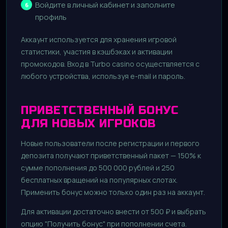
Войдите в личный кабинет и заполните
профиль
Аккаунт используется для хранения игровой
статистики, участия в кэшбэках и активации
промокодов. Вход в Turbo casino осуществляется с
любого устройства, используя e-mail и пароль.
ПРИВЕТСТВЕННЫЙ БОНУС
ДЛЯ НОВЫХ ИГРОКОВ
Новые пользователи после регистрации и первого
депозита получают приветственный пакет — 150% к
сумме пополнения до 500 000 рублей и 250
бесплатных вращений на популярных слотах.
Применить бонус можно только один раз на аккаунт.
Для активации достаточно внести от 500 ₽ и выбрать
опцию "Получить бонус" при пополнении счета.