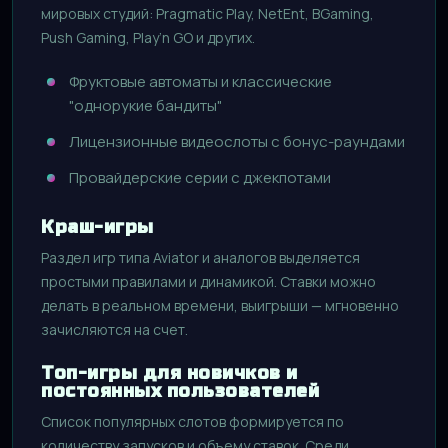
мировых студий: Pragmatic Play, NetEnt, BGaming,
Push Gaming, Play’n GO и других.
Фруктовые автоматы и классические
"однорукие бандиты"
Лицензионные видеослоты с бонус-раундами
Провайдерские серии с джекпотами
Краш-игры
Раздел игр типа Aviator и аналогов выделяется
простыми правилами и динамикой. Ставки можно
делать в реальном времени, выигрыши — мгновенно
зачисляются на счет.
Топ-игры для новичков и
постоянных пользователей
Список популярных слотов формируется по
количеству запусков и объему ставок. Среди