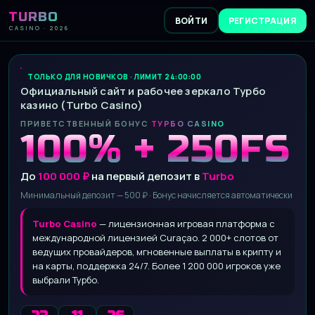
TURBO
ВОЙТИ
РЕГИСТРАЦИЯ
CASINO · 2026
ТОЛЬКО ДЛЯ НОВИЧКОВ · ЛИМИТ 24:00:00
Официальный сайт и рабочее зеркало Турбо
казино (Turbo Casino)
ПРИВЕТСТВЕННЫЙ БОНУС
ТУРБО CASINO
100% + 250FS
До
100 000 ₽
на первый депозит в
Turbo
Минимальный депозит — 500 ₽ · Бонус начисляется автоматически
Turbo Casino
— лицензионная игровая платформа с
международной лицензией Curaçao. 2 000+ слотов от
ведущих провайдеров, мгновенные выплаты в крипту и
на карты, поддержка 24/7. Более 1 200 000 игроков уже
выбрали Турбо.