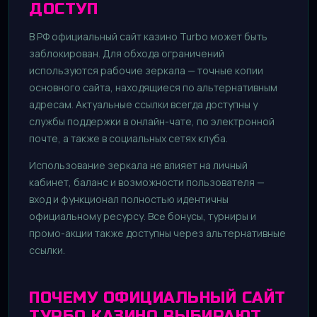
UR
ДОСТУП
В РФ официальный сайт казино Turbo может быть
заблокирован. Для обхода ограничений
используются рабочие зеркала — точные копии
основного сайта, находящиеся по альтернативным
адресам. Актуальные ссылки всегда доступны у
службы поддержки в онлайн-чате, по электронной
почте, а также в социальных сетях клуба.
Использование зеркала не влияет на личный
кабинет, баланс и возможности пользователя —
вход и функционал полностью идентичны
официальному ресурсу. Все бонусы, турниры и
промо-акции также доступны через альтернативные
ссылки.
ПОЧЕМУ ОФИЦИАЛЬНЫЙ САЙТ
ТУРБО КАЗИНО ВЫБИРАЮТ