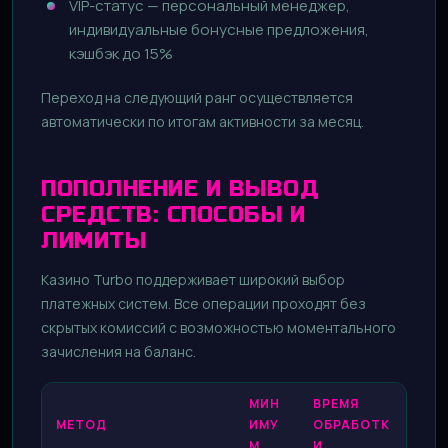
VIP-статус — персональный менеджер,
индивидуальные бонусные предложения,
кэшбэк до 15%
Переход на следующий ранг осуществляется
автоматически по итогам активности за месяц.
ПОПОЛНЕНИЕ И ВЫВОД
СРЕДСТВ: СПОСОБЫ И
ЛИМИТЫ
Казино Turbo поддерживает широкий выбор
платежных систем. Все операции проходят без
скрытых комиссий с возможностью моментального
зачисления на баланс.
МИН
ВРЕМЯ
МЕТОД
ИМУ
ОБРАБОТК
М
И