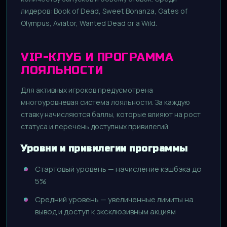
лидеров: Book of Dead, Sweet Bonanza, Gates of
Olympus, Aviator, Wanted Dead or a Wild.
VIP-КЛУБ И ПРОГРАММА
ЛОЯЛЬНОСТИ
Для активных игроков предусмотрена
многоуровневая система лояльности. За каждую
ставку начисляются баллы, которые влияют на рост
статуса и перечень доступных привилегий.
Уровни и привилегии программы
Стартовый уровень — начисление кэшбэка до
5%
Средний уровень — увеличенные лимиты на
вывод и доступ к эксклюзивным акциям