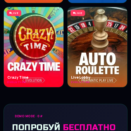
LIVE
LIVE
Crazy Time
Live Lobby
EVOLUTION
EVOLUTION
DEMO MODE · 0 ₽
ПОПРОБУЙ
БЕСПЛАТНО