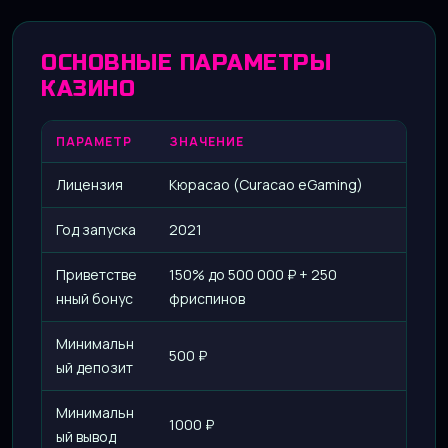
ОСНОВНЫЕ ПАРАМЕТРЫ
КАЗИНО
ПАРАМЕТР
ЗНАЧЕНИЕ
Лицензия
Кюрасао (Curacao eGaming)
Год запуска
2021
Приветстве
150% до 500 000 ₽ + 250
нный бонус
фриспинов
Минимальн
500 ₽
ый депозит
Минимальн
1000 ₽
ый вывод