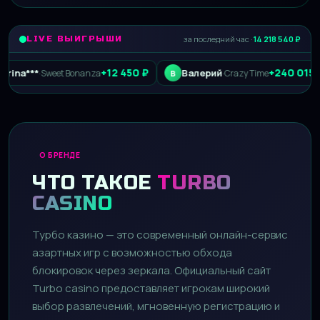
LIVE ВЫИГРЫШИ
за последний час ·
14 218 540 ₽
+12 450 ₽
+240 015 ₽
*
Валерий
·
Sweet Bonanza
·
Crazy Time
В
L
О БРЕНДЕ
ЧТО ТАКОЕ
TURBO
CASINO
Турбо казино — это современный онлайн-сервис
азартных игр с возможностью обхода
блокировок через зеркала. Официальный сайт
Turbo casino предоставляет игрокам широкий
выбор развлечений, мгновенную регистрацию и