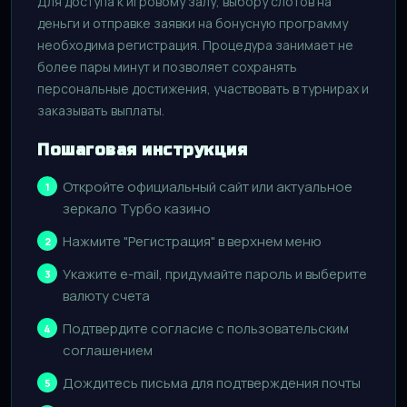
Для доступа к игровому залу, выбору слотов на
деньги и отправке заявки на бонусную программу
необходима регистрация. Процедура занимает не
более пары минут и позволяет сохранять
персональные достижения, участвовать в турнирах и
заказывать выплаты.
Пошаговая инструкция
Откройте официальный сайт или актуальное
зеркало Турбо казино
Нажмите "Регистрация" в верхнем меню
Укажите e-mail, придумайте пароль и выберите
валюту счета
Подтвердите согласие с пользовательским
соглашением
Дождитесь письма для подтверждения почты