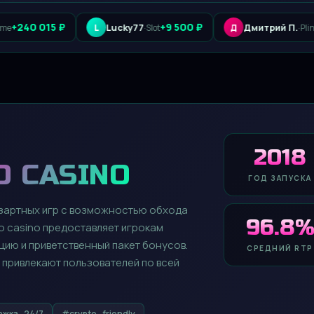
15 ₽
+9 500 ₽
+67 32
Lucky77
Дмитрий П.
L
·
Slot
Д
·
Plinko
2018
O CASINO
ГОД ЗАПУСКА
азартных игр с возможностью обхода
96.8
o casino предоставляет игрокам
ию и приветственный пакет бонусов.
СРЕДНИЙ RTP
 привлекают пользователей по всей
ржка_24/7
#crypto_friendly