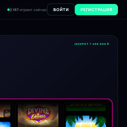
ВОЙТИ
РЕГИСТРАЦИЯ
2 187
играют сейчас
JACKPOT 7 458 200 ₽