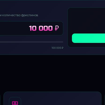
 и количество фриспинов
10 000 ₽
100 000 ₽