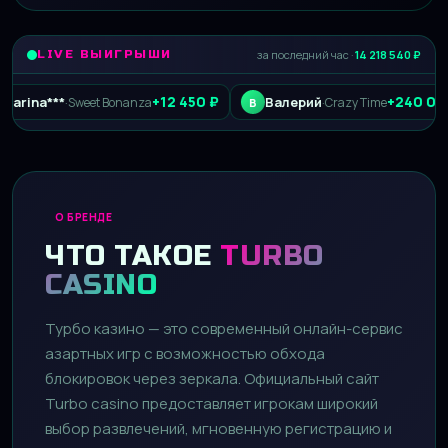
LIVE ВЫИГРЫШИ
за последний час ·
14 218 540 ₽
+12 450 ₽
+240 015 ₽
*
Валерий
·
Sweet Bonanza
·
Crazy Time
В
L
О БРЕНДЕ
ЧТО ТАКОЕ
TURBO
CASINO
Турбо казино — это современный онлайн-сервис
азартных игр с возможностью обхода
блокировок через зеркала. Официальный сайт
Turbo casino предоставляет игрокам широкий
выбор развлечений, мгновенную регистрацию и