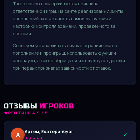
Turbo casino придерживается принципа
ответственной игры. На сайте реализованы лимиты
пополнений, возможность самоисключения и
настройки контроля времени, проведенного за
слотами.
Советуем устанавливать личные ограничения на
пополнение и проигрыш, использовать функции
автопаузы, а также обращаться в службу поддержки
при первых признаках зависимости от ставок.
ОТЗЫВЫ
ИГРОКОВ
РЕЙТИНГ 4.9 / 5
Артем, Екатеринбург
А
★
★
★
★
★