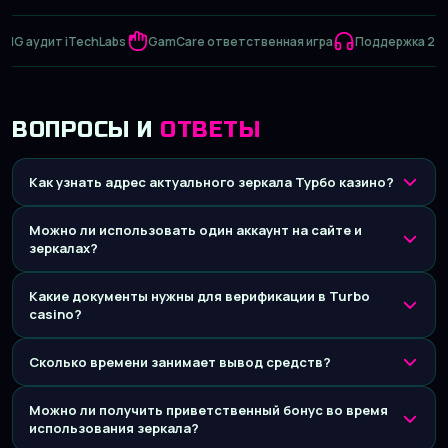
дит iTechLabs
GamCare ответственная игра
Поддержка 24/7
В
ВОПРОСЫ И
ОТВЕТЫ
Как узнать адрес актуального зеркала Турбо казино?
Можно ли использовать один аккаунт на сайте и
зеркалах?
Какие документы нужны для верификации в Turbo
casino?
Сколько времени занимает вывод средств?
Можно ли получить приветственный бонус во время
использования зеркала?