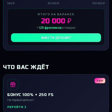
500 ₽
50 000 ₽
100 000 ₽
ИТОГО НА БАЛАНСЕ
20 000 ₽
+
125 фриспинов
в подарок
ВНЕСТИ ДЕПОЗИТ
ЧТО ВАС ЖДЁТ
TOP
БОНУС 100% + 250 FS
На первый депозит
ПЕРЕЙТИ