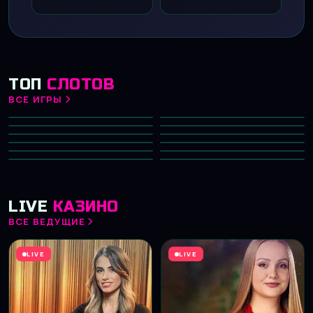
ТОП
СЛОТОВ
ВСЕ ИГРЫ
Gates of Olympus 1000
Big Bass Bonanza
HOT
Diamond of Jungle
Aztec Clusters
NEW
PRAGMATIC PLAY
PRAGMATIC PLAY
Divine Divas
Dreamshock
TOP
NETENT
PRAGMATIC PLAY
Hot Fruit
Phoenix Rising
NEW
PLAY’N GO
NETENT
Fruit Machine
Capymania Yellow
HOT
MICROGAMING
PLAY’N GO
Big Win x25
Fab Farm
MICROGAMING
PRAGMATIC PLAY
NETENT
PLAY’N GO
LIVE
КАЗИНО
ВСЕ ВЕДУЩИЕ
LIVE
LIVE