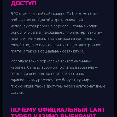
UR
ДОСТУП
В РФ официальный сайт казино Turbo может быть
заблокирован. Для обхода ограничений
используются рабочие зеркала — точные копии
основного сайта, находящиеся по альтернативным
адресам. Актуальные ссылки всегда доступны у
службы поддержки в онлайн-чате, по электронной
почте, а также в социальных сетях клуба.
Использование зеркала не влияет на личный
кабинет, баланс и возможности пользователя —
вход и функционал полностью идентичны
официальному ресурсу. Все бонусы, турниры и
промо-акции также доступны через альтернативные
ссылки.
ПОЧЕМУ ОФИЦИАЛЬНЫЙ САЙТ
ТУРБО КАЗИНО ВЫБИРАЮТ