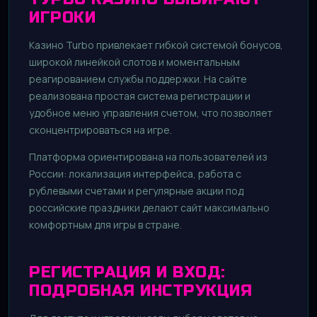
ИГРОКИ
Казино Turbo привлекает гибкой системой бонусов,
широкой линейкой слотов и моментальным
реагированием службы поддержки. На сайте
реализована простая система регистрации и
удобное меню управления счетом, что позволяет
сконцентрироваться на игре.
Платформа ориентирована на пользователей из
России: локализация интерфейса, работа с
рублевыми счетами и регулярные акции под
российские праздники делают сайт максимально
комфортным для игры в стране.
РЕГИСТРАЦИЯ И ВХОД:
ПОДРОБНАЯ ИНСТРУКЦИЯ