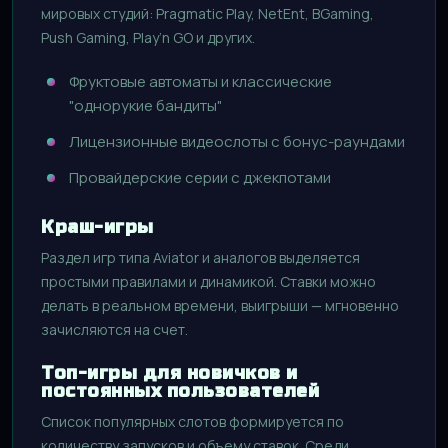
мировых студий: Pragmatic Play, NetEnt, BGaming,
Push Gaming, Play’n GO и других.
Фруктовые автоматы и классические
"однорукие бандиты"
Лицензионные видеослоты с бонус-раундами
Провайдерские серии с джекпотами
Краш-игры
Раздел игр типа Aviator и аналогов выделяется
простыми правилами и динамикой. Ставки можно
делать в реальном времени, выигрыши — мгновенно
зачисляются на счет.
Топ-игры для новичков и
постоянных пользователей
Список популярных слотов формируется по
количеству запусков и объему ставок. Среди