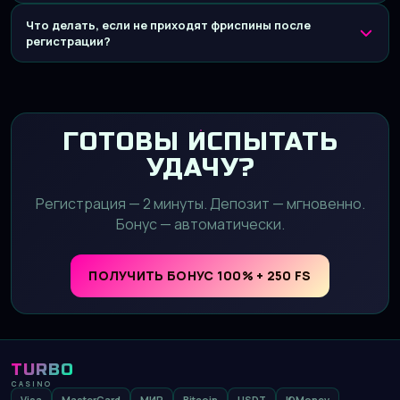
Что делать, если не приходят фриспины после
регистрации?
ГОТОВЫ ИСПЫТАТЬ
УДАЧУ?
Регистрация — 2 минуты. Депозит — мгновенно.
Бонус — автоматически.
ПОЛУЧИТЬ БОНУС 100% + 250 FS
TURBO
CASINO
Visa
MasterCard
МИР
Bitcoin
USDT
ЮMoney