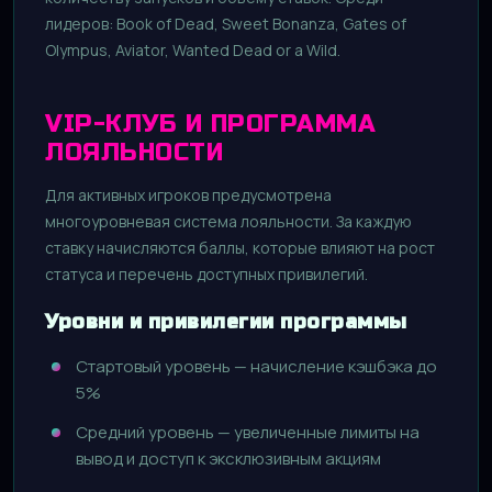
лидеров: Book of Dead, Sweet Bonanza, Gates of
Olympus, Aviator, Wanted Dead or a Wild.
VIP-КЛУБ И ПРОГРАММА
ЛОЯЛЬНОСТИ
Для активных игроков предусмотрена
многоуровневая система лояльности. За каждую
ставку начисляются баллы, которые влияют на рост
статуса и перечень доступных привилегий.
Уровни и привилегии программы
Стартовый уровень — начисление кэшбэка до
5%
Средний уровень — увеличенные лимиты на
вывод и доступ к эксклюзивным акциям