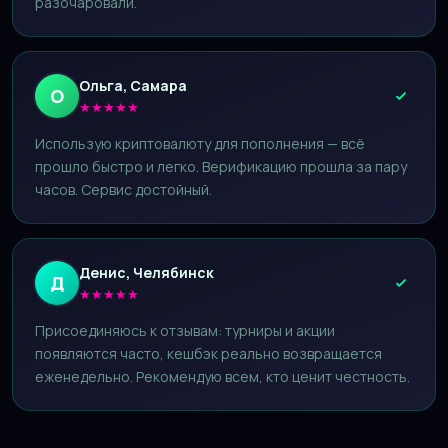
разочаровали.
Ольга, Самара
О
★
★
★
★
★
Использую криптовалюту для пополнения — всё
прошло быстро и легко. Верификацию прошла за пару
часов. Сервис достойный.
Денис, Челябинск
Д
★
★
★
★
★
Присоединяюсь к отзывам: турниры и акции
появляются часто, кешбэк реально возвращается
еженедельно. Рекомендую всем, кто ценит честность.