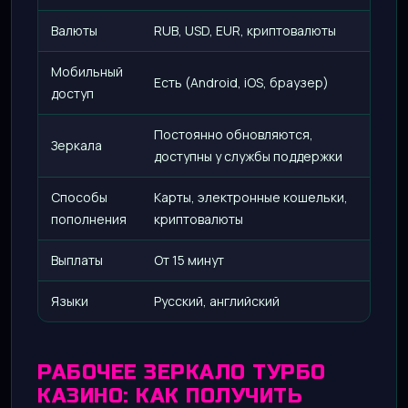
Валюты
RUB, USD, EUR, криптовалюты
Мобильный
Есть (Android, iOS, браузер)
доступ
Постоянно обновляются,
Зеркала
доступны у службы поддержки
Способы
Карты, электронные кошельки,
пополнения
криптовалюты
Выплаты
От 15 минут
Языки
Русский, английский
РАБОЧЕЕ ЗЕРКАЛО ТУРБО
КАЗИНО: КАК ПОЛУЧИТЬ