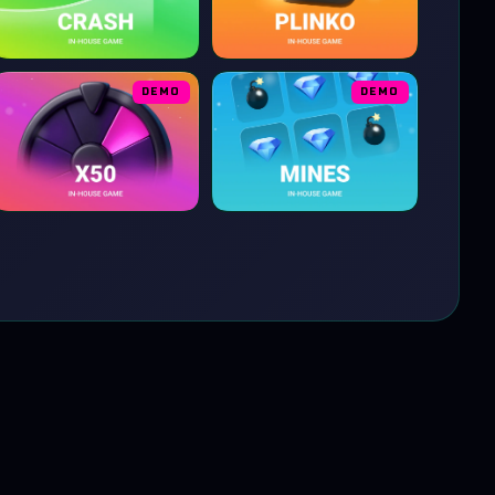
DEMO
DEMO