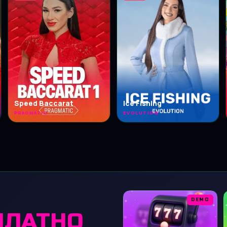
UR
Speed Baccarat
Ice Fishing
PRAGMATIC
EVOLUTION
DEMO
ПЛАТНО