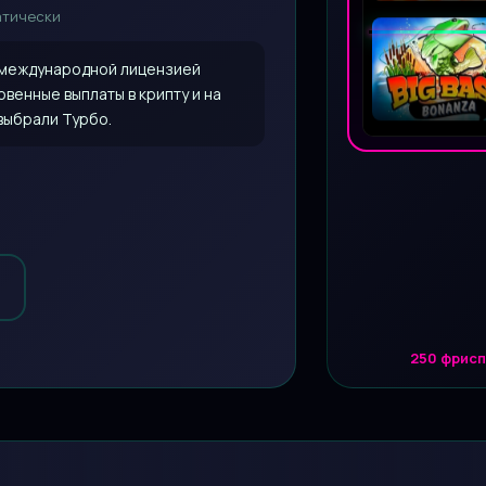
атически
 международной лицензией
овенные выплаты в крипту и на
 выбрали Турбо.
250 фрис