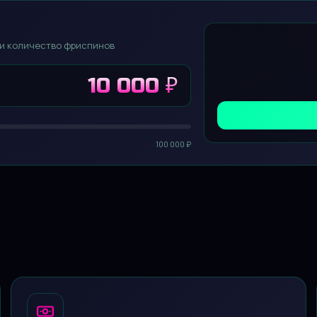
 и количество фриспинов
10 000 ₽
100 000 ₽