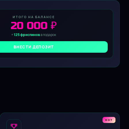
ИТОГО НА БАЛАНСЕ
20 000 ₽
+
125 фриспинов
в подарок
ВНЕСТИ ДЕПОЗИТ
HOT