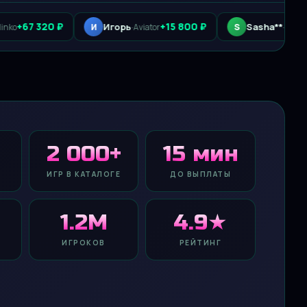
320 ₽
+15 800 ₽
+42 000
Игорь
Sasha**
И
·
Aviator
S
·
Mines
2 000+
15 мин
ИГР В КАТАЛОГЕ
ДО ВЫПЛАТЫ
%
1.2M
4.9★
ИГРОКОВ
РЕЙТИНГ