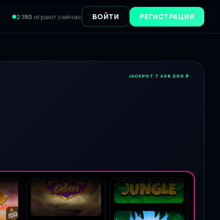
ВОЙТИ
РЕГИСТРАЦИЯ
2 180
играют сейчас
JACKPOT 7 458 200 ₽