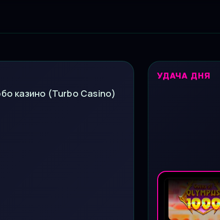
УДАЧА ДНЯ
бо казино (Turbo Casino)