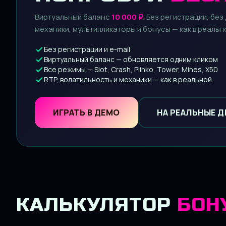
Виртуальный баланс
10 000 ₽
. Без регистрации, без
механики, мультипликаторы и бонусы — как в реально
Без регистрации и e-mail
Виртуальный баланс — обновляется одним кликом
Все режимы — Slot, Crash, Plinko, Tower, Mines, X50
RTP, волатильность и механики — как в реальной
ИГРАТЬ В ДЕМО
НА РЕАЛЬНЫЕ Д
КАЛЬКУЛЯТОР
БОН