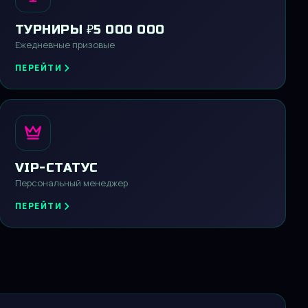
ТУРНИРЫ ₽5 000 000
Ежедневные призовые
ПЕРЕЙТИ
VIP-СТАТУС
Персональный менеджер
ПЕРЕЙТИ