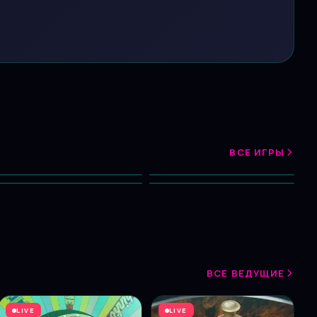
ВСЕ ИГРЫ
Divine Divas
Dreamshock
TOP
Big Win x25
Fab Farm
PLAY’N GO
NETENT
NETENT
PLAY’N GO
ВСЕ ВЕДУЩИЕ
LIVE
LIVE