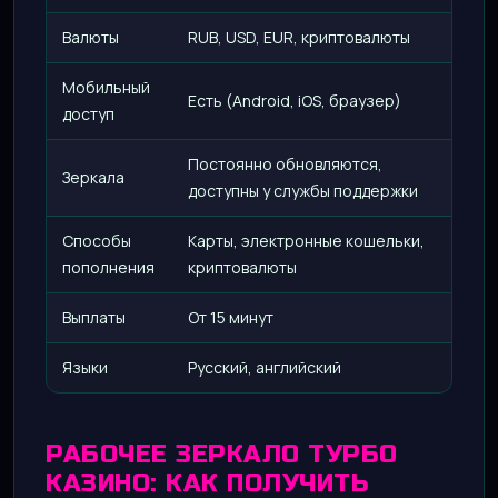
Валюты
RUB, USD, EUR, криптовалюты
Мобильный
Есть (Android, iOS, браузер)
доступ
Постоянно обновляются,
Зеркала
доступны у службы поддержки
Способы
Карты, электронные кошельки,
пополнения
криптовалюты
Выплаты
От 15 минут
Языки
Русский, английский
РАБОЧЕЕ ЗЕРКАЛО ТУРБО
КАЗИНО: КАК ПОЛУЧИТЬ