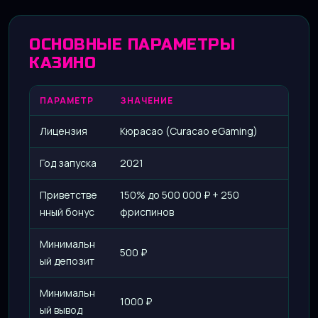
ОСНОВНЫЕ ПАРАМЕТРЫ
КАЗИНО
ПАРАМЕТР
ЗНАЧЕНИЕ
Лицензия
Кюрасао (Curacao eGaming)
Год запуска
2021
Приветстве
150% до 500 000 ₽ + 250
нный бонус
фриспинов
Минимальн
500 ₽
ый депозит
Минимальн
1000 ₽
ый вывод