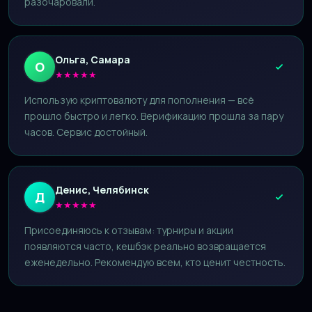
разочаровали.
Ольга, Самара
О
★
★
★
★
★
Использую криптовалюту для пополнения — всё
прошло быстро и легко. Верификацию прошла за пару
часов. Сервис достойный.
Денис, Челябинск
Д
★
★
★
★
★
Присоединяюсь к отзывам: турниры и акции
появляются часто, кешбэк реально возвращается
еженедельно. Рекомендую всем, кто ценит честность.