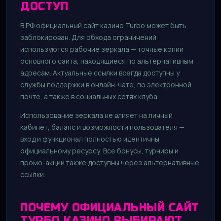
UR
ДОСТУП
В РФ официальный сайт казино Turbo может быть
заблокирован. Для обхода ограничений
используются рабочие зеркала — точные копии
основного сайта, находящиеся по альтернативным
адресам. Актуальные ссылки всегда доступны у
службы поддержки в онлайн-чате, по электронной
почте, а также в социальных сетях клуба.
Использование зеркала не влияет на личный
кабинет, баланс и возможности пользователя —
вход и функционал полностью идентичны
официальному ресурсу. Все бонусы, турниры и
промо-акции также доступны через альтернативные
ссылки.
ПОЧЕМУ ОФИЦИАЛЬНЫЙ САЙТ
ТУРБО КАЗИНО ВЫБИРАЮТ