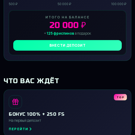
500 ₽
50 000 ₽
100 000 ₽
ИТОГО НА БАЛАНСЕ
20 000 ₽
+
125 фриспинов
в подарок
ВНЕСТИ ДЕПОЗИТ
ЧТО ВАС ЖДЁТ
TOP
БОНУС 100% + 250 FS
На первый депозит
ПЕРЕЙТИ