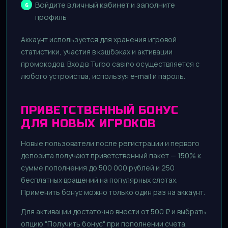
Войдите в личный кабинет и заполните
профиль
Аккаунт используется для хранения игровой
статистики, участия в кэшбэках и активации
промокодов. Вход в Turbo casino осуществляется с
любого устройства, используя e-mail и пароль.
ПРИВЕТСТВЕННЫЙ БОНУС
ДЛЯ НОВЫХ ИГРОКОВ
Новые пользователи после регистрации и первого
депозита получают приветственный пакет — 150% к
сумме пополнения до 500 000 рублей и 250
бесплатных вращений на популярных слотах.
Применить бонус можно только один раз на аккаунт.
Для активации достаточно внести от 500 ₽ и выбрать
опцию "Получить бонус" при пополнении счета.