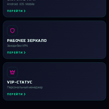
Android · iOS · Mobile
ПЕРЕЙТИ
РАБОЧЕЕ ЗЕРКАЛО
Заходи без VPN
ПЕРЕЙТИ
VIP-СТАТУС
Персональный менеджер
ПЕРЕЙТИ