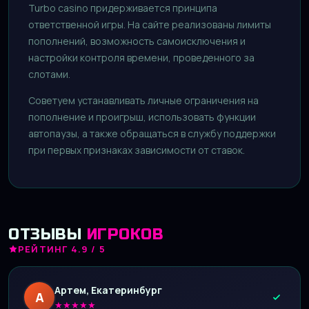
Turbo casino придерживается принципа
ответственной игры. На сайте реализованы лимиты
пополнений, возможность самоисключения и
настройки контроля времени, проведенного за
слотами.
Советуем устанавливать личные ограничения на
пополнение и проигрыш, использовать функции
автопаузы, а также обращаться в службу поддержки
при первых признаках зависимости от ставок.
ОТЗЫВЫ
ИГРОКОВ
РЕЙТИНГ 4.9 / 5
Артем, Екатеринбург
А
★
★
★
★
★