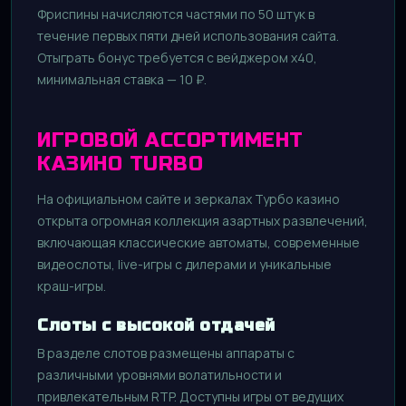
Фриспины начисляются частями по 50 штук в
течение первых пяти дней использования сайта.
Отыграть бонус требуется с вейджером x40,
минимальная ставка — 10 ₽.
ИГРОВОЙ АССОРТИМЕНТ
КАЗИНО TURBO
На официальном сайте и зеркалах Турбо казино
открыта огромная коллекция азартных развлечений,
включающая классические автоматы, современные
видеослоты, live-игры с дилерами и уникальные
краш-игры.
Слоты с высокой отдачей
В разделе слотов размещены аппараты с
различными уровнями волатильности и
привлекательным RTP. Доступны игры от ведущих