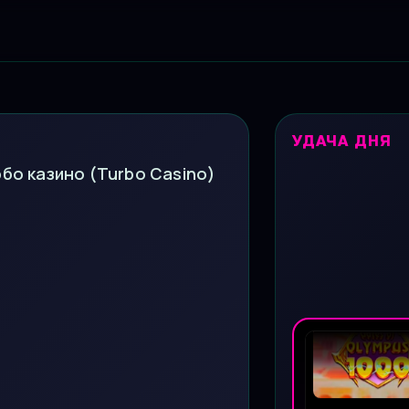
УДАЧА ДНЯ
бо казино (Turbo Casino)