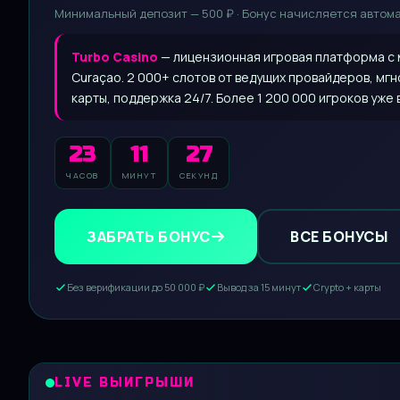
Минимальный депозит — 500 ₽ · Бонус начисляется автом
Turbo Casino
— лицензионная игровая платформа с
Curaçao. 2 000+ слотов от ведущих провайдеров, мгн
карты, поддержка 24/7. Более 1 200 000 игроков уже
23
11
26
ЧАСОВ
МИНУТ
СЕКУНД
ЗАБРАТЬ БОНУС
ВСЕ БОНУСЫ
Без верификации до 50 000 ₽
Вывод за 15 минут
Crypto + карты
LIVE ВЫИГРЫШИ