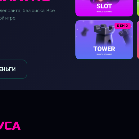
 депозита, без риска. Все
й игре.
DEMO
ЕНЬГИ
УСА