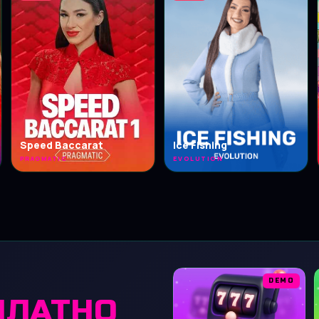
UR
Speed Baccarat
Ice Fishing
PRAGMATIC
EVOLUTION
DEMO
ПЛАТНО