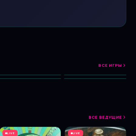
ВСЕ ИГРЫ
Divine Divas
Dreamshock
TOP
Big Win x25
Fab Farm
PLAY’N GO
NETENT
NETENT
PLAY’N GO
ВСЕ ВЕДУЩИЕ
LIVE
LIVE