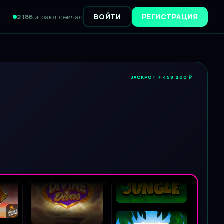
ВОЙТИ
РЕГИСТРАЦИЯ
2 186
играют сейчас
JACKPOT 7 458 200 ₽