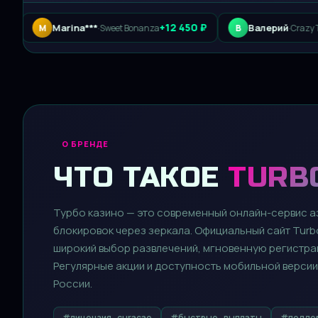
+12 450 ₽
+240
Marina***
Валерий
M
·
Sweet Bonanza
В
·
Crazy Time
О БРЕНДЕ
ЧТО ТАКОЕ
TURB
Турбо казино — это современный онлайн-сервис 
блокировок через зеркала. Официальный сайт Turb
широкий выбор развлечений, мгновенную регистрац
Регулярные акции и доступность мобильной версии
России.
#лицензия_curaçao
#быстрые_выплаты
#подде