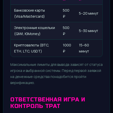
Банковские карты
500
5–20 минут
(Visa/Mastercard)
₽
Электронные кошельки
500
5–30 минут
(QIWI, ЮMoney)
₽
Криптовалюты (BTC,
1000
15–60
ETH, LTC, USDT)
₽
минут
Максимальные лимиты для вывода зависят от статуса
игрока и выбранной системы. Перед первой заявкой
на денежные средства понадобится пройти
верификацию.
ОТВЕТСТВЕННАЯ ИГРА И
КОНТРОЛЬ ТРАТ