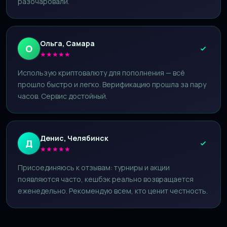
разочаровали.
Ольга, Самара
О
★
★
★
★
★
Использую криптовалюту для пополнения — всё
прошло быстро и легко. Верификацию прошла за пару
часов. Сервис достойный.
Денис, Челябинск
Д
★
★
★
★
★
Присоединяюсь к отзывам: турниры и акции
появляются часто, кешбэк реально возвращается
еженедельно. Рекомендую всем, кто ценит честность.