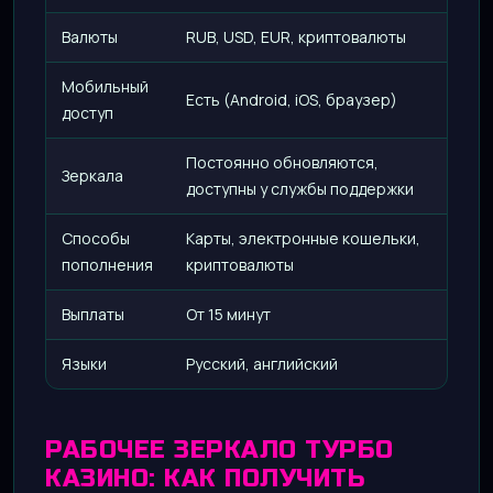
Валюты
RUB, USD, EUR, криптовалюты
Мобильный
Есть (Android, iOS, браузер)
доступ
Постоянно обновляются,
Зеркала
доступны у службы поддержки
Способы
Карты, электронные кошельки,
пополнения
криптовалюты
Выплаты
От 15 минут
Языки
Русский, английский
РАБОЧЕЕ ЗЕРКАЛО ТУРБО
КАЗИНО: КАК ПОЛУЧИТЬ