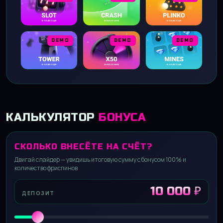
DEMO
DEMO
DEMO
КАЛЬКУЛЯТОР
БОНУСА
СКОЛЬКО ВНЕСЁТЕ НА СЧЁТ?
Двигай слайдер — увидишь итоговую сумму с бонусом 100% и
количество фриспинов
10 000 ₽
ДЕПОЗИТ