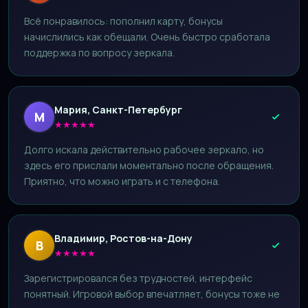
Всё понравилось: пополнил карту, бонусы
начислились как обещали. Очень быстро сработала
поддержка по вопросу зеркала.
Мария, Санкт-Петербург
М
★
★
★
★
★
Долго искала действительно рабочее зеркало, но
здесь его прислали моментально после обращения.
Приятно, что можно играть и с телефона.
Владимир, Ростов-на-Дону
В
★
★
★
★
★
Зарегистрировался без трудностей, интерфейс
понятный. Игровой выбор впечатляет, бонусы тоже не