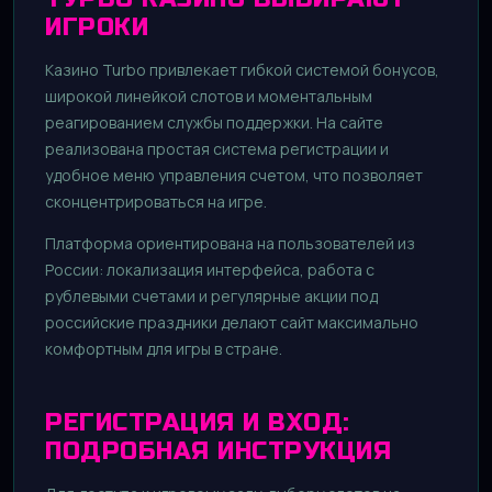
ИГРОКИ
Казино Turbo привлекает гибкой системой бонусов,
широкой линейкой слотов и моментальным
реагированием службы поддержки. На сайте
реализована простая система регистрации и
удобное меню управления счетом, что позволяет
сконцентрироваться на игре.
Платформа ориентирована на пользователей из
России: локализация интерфейса, работа с
рублевыми счетами и регулярные акции под
российские праздники делают сайт максимально
комфортным для игры в стране.
РЕГИСТРАЦИЯ И ВХОД:
ПОДРОБНАЯ ИНСТРУКЦИЯ