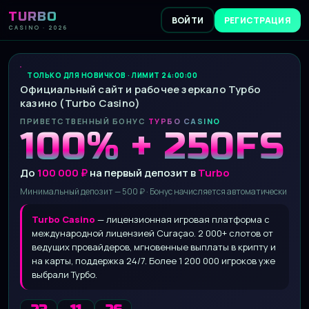
TURBO
ВОЙТИ
РЕГИСТРАЦИЯ
CASINO · 2026
ТОЛЬКО ДЛЯ НОВИЧКОВ · ЛИМИТ 24:00:00
Официальный сайт и рабочее зеркало Турбо
казино (Turbo Casino)
ПРИВЕТСТВЕННЫЙ БОНУС
ТУРБО CASINO
100% + 250FS
До
100 000 ₽
на первый депозит в
Turbo
Минимальный депозит — 500 ₽ · Бонус начисляется автоматически
Turbo Casino
— лицензионная игровая платформа с
международной лицензией Curaçao. 2 000+ слотов от
ведущих провайдеров, мгновенные выплаты в крипту и
на карты, поддержка 24/7. Более 1 200 000 игроков уже
выбрали Турбо.