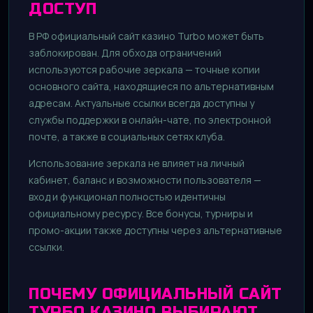
UR
ДОСТУП
В РФ официальный сайт казино Turbo может быть
заблокирован. Для обхода ограничений
используются рабочие зеркала — точные копии
основного сайта, находящиеся по альтернативным
адресам. Актуальные ссылки всегда доступны у
службы поддержки в онлайн-чате, по электронной
почте, а также в социальных сетях клуба.
Использование зеркала не влияет на личный
кабинет, баланс и возможности пользователя —
вход и функционал полностью идентичны
официальному ресурсу. Все бонусы, турниры и
промо-акции также доступны через альтернативные
ссылки.
ПОЧЕМУ ОФИЦИАЛЬНЫЙ САЙТ
ТУРБО КАЗИНО ВЫБИРАЮТ