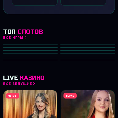
ТОП
СЛОТОВ
ВСЕ ИГРЫ
Gates of Olympus 1000
Big Bass Bonanza
HOT
Diamond of Jungle
Aztec Clusters
NEW
PRAGMATIC PLAY
PRAGMATIC PLAY
Divine Divas
Dreamshock
TOP
NETENT
PRAGMATIC PLAY
Hot Fruit
Phoenix Rising
NEW
PLAY’N GO
NETENT
Fruit Machine
Capymania Yellow
HOT
MICROGAMING
PLAY’N GO
Big Win x25
Fab Farm
MICROGAMING
PRAGMATIC PLAY
NETENT
PLAY’N GO
LIVE
КАЗИНО
ВСЕ ВЕДУЩИЕ
LIVE
LIVE