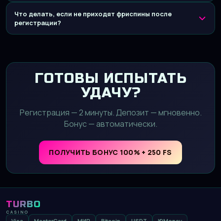
Что делать, если не приходят фриспины после
регистрации?
ГОТОВЫ ИСПЫТАТЬ
УДАЧУ?
Регистрация — 2 минуты. Депозит — мгновенно.
Бонус — автоматически.
ПОЛУЧИТЬ БОНУС 100% + 250 FS
TURBO
CASINO
Visa
MasterCard
МИР
Bitcoin
USDT
ЮMoney