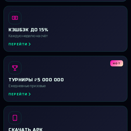
КЭШБЭК ДО 15%
Каждую неделю на счёт
ПЕРЕЙТИ
HOT
ТУРНИРЫ ₽5 000 000
Ежедневные призовые
ПЕРЕЙТИ
СКАЧАТЬ APK