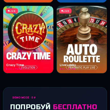
LIVE
LIVE
Crazy Time
Live Lobby
EVOLUTION
EVOLUTION
DEMO MODE · 0 ₽
ПОПРОБУЙ
БЕСПЛАТНО