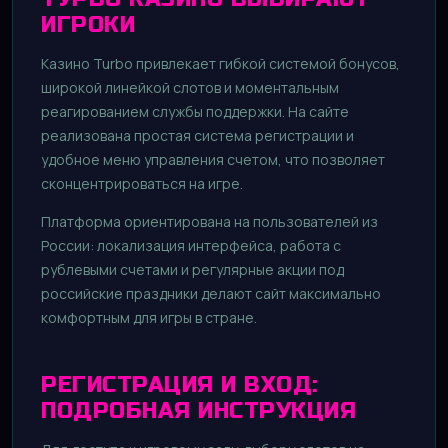
ИГРОКИ
Казино Turbo привлекает гибкой системой бонусов,
широкой линейкой слотов и моментальным
реагированием службы поддержки. На сайте
реализована простая система регистрации и
удобное меню управления счетом, что позволяет
сконцентрироваться на игре.
Платформа ориентирована на пользователей из
России: локализация интерфейса, работа с
рублевыми счетами и регулярные акции под
российские праздники делают сайт максимально
комфортным для игры в стране.
РЕГИСТРАЦИЯ И ВХОД:
ПОДРОБНАЯ ИНСТРУКЦИЯ