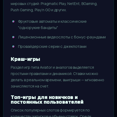
мировых студий: Pragmatic Play, NetEnt, BGaming,
Push Gaming, Play’n GO и других.
Фруктовые автоматы и классические
"однорукие бандиты"
Лицензионные видеослоты с бонус-раундами
Провайдерские серии с джекпотами
Краш-игры
Раздел игр типа Aviator и аналогов выделяется
простыми правилами и динамикой. Ставки можно
делать в реальном времени, выигрыши — мгновенно
зачисляются на счет.
Топ-игры для новичков и
постоянных пользователей
Список популярных слотов формируется по
количеству запусков и объему ставок. Среди