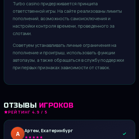
Turbo casino придерживается принципа
ответственной игры. На сайте реализованы лимиты
пополнений, возможность самоисключения и
настройки контроля времени, проведенного за
слотами.
Советуем устанавливать личные ограничения на
пополнение и проигрыш, использовать функции
автопаузы, а также обращаться в службу поддержки
при первых признаках зависимости от ставок.
ОТЗЫВЫ
ИГРОКОВ
РЕЙТИНГ 4.9 / 5
Артем, Екатеринбург
А
★
★
★
★
★