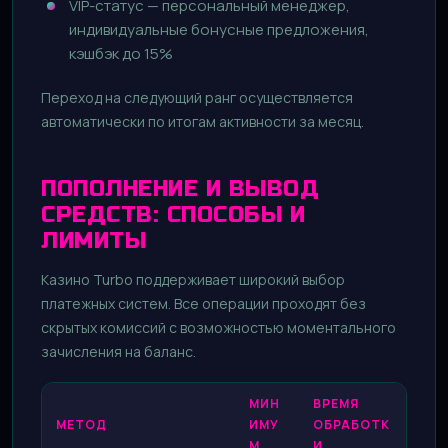
VIP-статус — персональный менеджер,
индивидуальные бонусные предложения,
кэшбэк до 15%
Переход на следующий ранг осуществляется
автоматически по итогам активности за месяц.
ПОПОЛНЕНИЕ И ВЫВОД
СРЕДСТВ: СПОСОБЫ И
ЛИМИТЫ
Казино Turbo поддерживает широкий выбор
платежных систем. Все операции проходят без
скрытых комиссий с возможностью моментального
зачисления на баланс.
МИН
ВРЕМЯ
МЕТОД
ИМУ
ОБРАБОТК
М
И