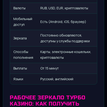
Валюты
RUB, USD, EUR, криптовалюты
Мобильный
Есть (Android, iOS, браузер)
доступ
Постоянно обновляются,
Зеркала
доступны у службы поддержки
Способы
Карты, электронные кошельки,
пополнения
криптовалюты
Выплаты
От 15 минут
Языки
Русский, английский
РАБОЧЕЕ ЗЕРКАЛО ТУРБО
КАЗИНО: КАК ПОЛУЧИТЬ