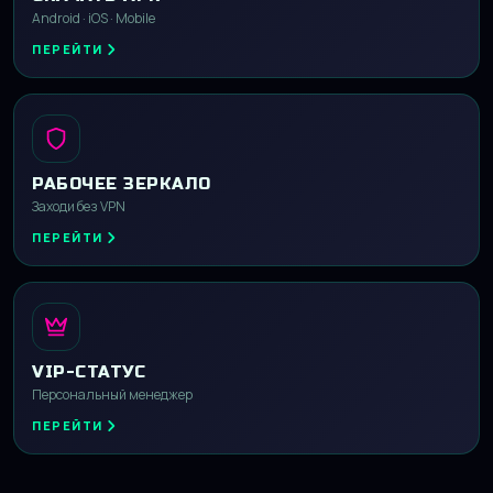
Android · iOS · Mobile
ПЕРЕЙТИ
РАБОЧЕЕ ЗЕРКАЛО
Заходи без VPN
ПЕРЕЙТИ
VIP-СТАТУС
Персональный менеджер
ПЕРЕЙТИ