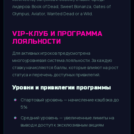
лидеров: Book of Dead, Sweet Bonanza, Gates of
Olympus, Aviator, Wanted Dead or a Wild.
VIP-КЛУБ И ПРОГРАММА
ЛОЯЛЬНОСТИ
Для активных игроков предусмотрена
многоуровневая система лояльности. За каждую
ставку начисляются баллы, которые влияют на рост
статуса и перечень доступных привилегий.
Уровни и привилегии программы
Стартовый уровень — начисление кэшбэка до
5%
Средний уровень — увеличенные лимиты на
вывод и доступ к эксклюзивным акциям