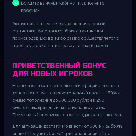
Войдите в личный кабинет и заполните
профиль
Аккаунт используется для хранения игровой
статистики, участия в кэшбэках и активации
промокодов. Вход в Turbo casino осуществляется с
любого устройства, используя e-mail и пароль.
ПРИВЕТСТВЕННЫЙ БОНУС
ДЛЯ НОВЫХ ИГРОКОВ
Новые пользователи после регистрации и первого
депозита получают приветственный пакет — 150% к
сумме пополнения до 500 000 рублей и 250
бесплатных вращений на популярных слотах.
Применить бонус можно только один раз на аккаунт.
Для активации достаточно внести от 500 ₽ и выбрать
опцию "Получить бонус" при пополнении счета.