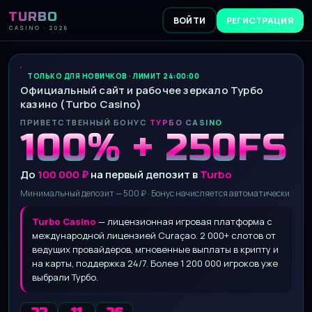
TURBO
ВОЙТИ
РЕГИСТРАЦИЯ
CASINO · 2026
ТОЛЬКО ДЛЯ НОВИЧКОВ · ЛИМИТ 24:00:00
Официальный сайт и рабочее зеркало Турбо
казино (Turbo Casino)
ПРИВЕТСТВЕННЫЙ БОНУС
ТУРБО CASINO
100% + 250FS
До
100 000 ₽
на первый депозит в
Turbo
Минимальный депозит — 500 ₽ · Бонус начисляется автоматически
Turbo Casino
— лицензионная игровая платформа с
международной лицензией Curaçao. 2 000+ слотов от
ведущих провайдеров, мгновенные выплаты в крипту и
на карты, поддержка 24/7. Более 1 200 000 игроков уже
выбрали Турбо.