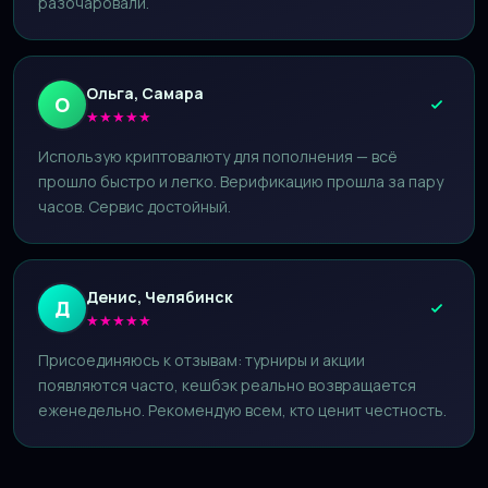
разочаровали.
Ольга, Самара
О
★
★
★
★
★
Использую криптовалюту для пополнения — всё
прошло быстро и легко. Верификацию прошла за пару
часов. Сервис достойный.
Денис, Челябинск
Д
★
★
★
★
★
Присоединяюсь к отзывам: турниры и акции
появляются часто, кешбэк реально возвращается
еженедельно. Рекомендую всем, кто ценит честность.