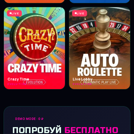
LIVE
LIVE
Crazy Time
Live Lobby
EVOLUTION
EVOLUTION
DEMO MODE · 0 ₽
ПОПРОБУЙ
БЕСПЛАТНО