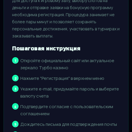
Для доступа к игровому залу, выбору слотов на
деньги и отправке заявки на бонусную программу
необходима регистрация. Процедура занимает не
более пары минут и позволяет сохранять
персональные достижения, участвовать в турнирах и
заказывать выплаты.
Пошаговая инструкция
Откройте официальный сайт или актуальное
зеркало Турбо казино
Нажмите "Регистрация" в верхнем меню
Укажите e-mail, придумайте пароль и выберите
валюту счета
Подтвердите согласие с пользовательским
соглашением
Дождитесь письма для подтверждения почты