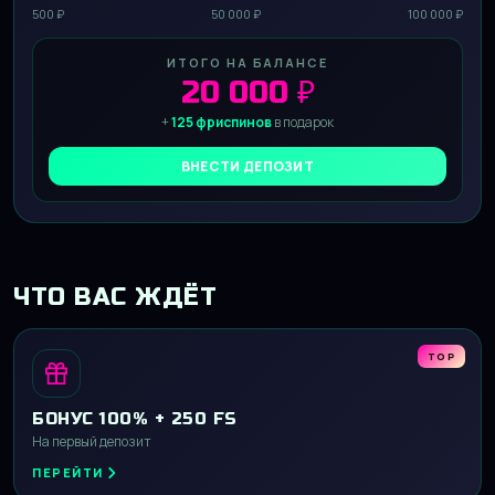
500 ₽
50 000 ₽
100 000 ₽
ИТОГО НА БАЛАНСЕ
20 000 ₽
+
125 фриспинов
в подарок
ВНЕСТИ ДЕПОЗИТ
ЧТО ВАС ЖДЁТ
TOP
БОНУС 100% + 250 FS
На первый депозит
ПЕРЕЙТИ