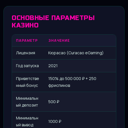
ОСНОВНЫЕ ПАРАМЕТРЫ
КАЗИНО
ПАРАМЕТР
ЗНАЧЕНИЕ
Лицензия
Кюрасао (Curacao eGaming)
Год запуска
2021
Приветстве
150% до 500 000 ₽ + 250
нный бонус
фриспинов
Минимальн
500 ₽
ый депозит
Минимальн
1000 ₽
ый вывод