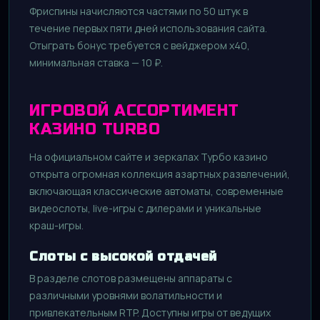
Фриспины начисляются частями по 50 штук в
течение первых пяти дней использования сайта.
Отыграть бонус требуется с вейджером x40,
минимальная ставка — 10 ₽.
ИГРОВОЙ АССОРТИМЕНТ
КАЗИНО TURBO
На официальном сайте и зеркалах Турбо казино
открыта огромная коллекция азартных развлечений,
включающая классические автоматы, современные
видеослоты, live-игры с дилерами и уникальные
краш-игры.
Слоты с высокой отдачей
В разделе слотов размещены аппараты с
различными уровнями волатильности и
привлекательным RTP. Доступны игры от ведущих