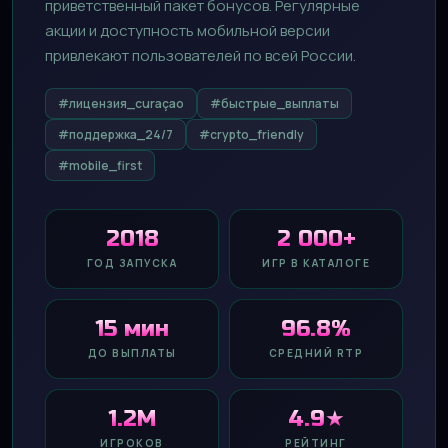
приветственный пакет бонусов. Регулярные
акции и доступность мобильной версии
привлекают пользователей по всей России.
#лицензия_curaçao
#быстрые_выплаты
#поддержка_24/7
#crypto_friendly
#mobile_first
2018
2 000+
ГОД ЗАПУСКА
ИГР В КАТАЛОГЕ
15 мин
96.8%
ДО ВЫПЛАТЫ
СРЕДНИЙ RTP
1.2M
4.9★
ИГРОКОВ
РЕЙТИНГ