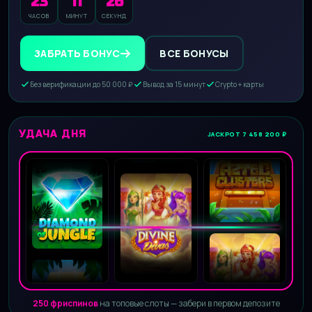
23
11
24
ЧАСОВ
МИНУТ
СЕКУНД
ЗАБРАТЬ БОНУС
ВСЕ БОНУСЫ
Без верификации до 50 000 ₽
Вывод за 15 минут
Crypto + карты
УДАЧА ДНЯ
JACKPOT 7 458 200 ₽
250 фриспинов
на топовые слоты — забери в первом депозите