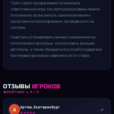
Turbo casino придерживается принципа
ответственной игры. На сайте реализованы лимиты
пополнений, возможность самоисключения и
настройки контроля времени, проведенного за
слотами.
Советуем устанавливать личные ограничения на
пополнение и проигрыш, использовать функции
автопаузы, а также обращаться в службу поддержки
при первых признаках зависимости от ставок.
ОТЗЫВЫ
ИГРОКОВ
РЕЙТИНГ 4.9 / 5
Артем, Екатеринбург
А
★
★
★
★
★