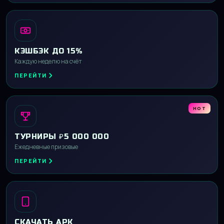
КЭШБЭК ДО 15%
Каждую неделю на счёт
ПЕРЕЙТИ
HOT
ТУРНИРЫ ₽5 000 000
Ежедневные призовые
ПЕРЕЙТИ
СКАЧАТЬ APK