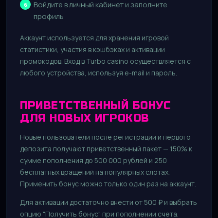
Войдите в личный кабинет и заполните
профиль
Аккаунт используется для хранения игровой
статистики, участия в кэшбэках и активации
промокодов. Вход в Turbo casino осуществляется с
любого устройства, используя e-mail и пароль.
ПРИВЕТСТВЕННЫЙ БОНУС
ДЛЯ НОВЫХ ИГРОКОВ
Новые пользователи после регистрации и первого
депозита получают приветственный пакет — 150% к
сумме пополнения до 500 000 рублей и 250
бесплатных вращений на популярных слотах.
Применить бонус можно только один раз на аккаунт.
Для активации достаточно внести от 500 ₽ и выбрать
опцию "Получить бонус" при пополнении счета.