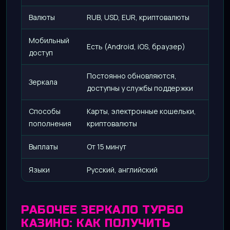
Валюты
RUB, USD, EUR, криптовалюты
Мобильный
Есть (Android, iOS, браузер)
доступ
Постоянно обновляются,
Зеркала
доступны у службы поддержки
Способы
Карты, электронные кошельки,
пополнения
криптовалюты
Выплаты
От 15 минут
Языки
Русский, английский
РАБОЧЕЕ ЗЕРКАЛО ТУРБО
КАЗИНО: КАК ПОЛУЧИТЬ