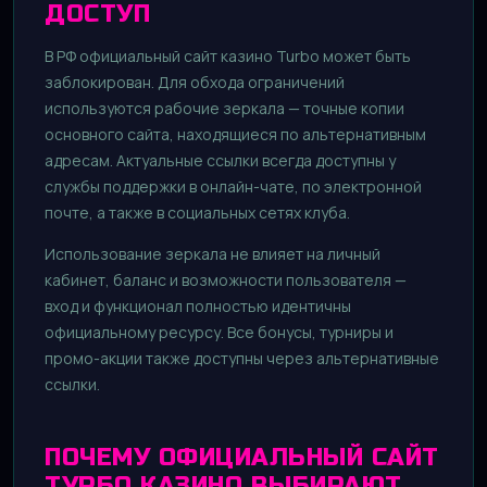
UR
ДОСТУП
В РФ официальный сайт казино Turbo может быть
заблокирован. Для обхода ограничений
используются рабочие зеркала — точные копии
основного сайта, находящиеся по альтернативным
адресам. Актуальные ссылки всегда доступны у
службы поддержки в онлайн-чате, по электронной
почте, а также в социальных сетях клуба.
Использование зеркала не влияет на личный
кабинет, баланс и возможности пользователя —
вход и функционал полностью идентичны
официальному ресурсу. Все бонусы, турниры и
промо-акции также доступны через альтернативные
ссылки.
ПОЧЕМУ ОФИЦИАЛЬНЫЙ САЙТ
ТУРБО КАЗИНО ВЫБИРАЮТ