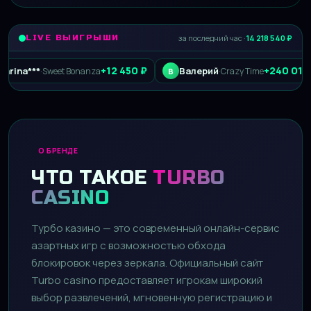
LIVE ВЫИГРЫШИ
за последний час ·
14 218 540 ₽
+12 450 ₽
+240 015 ₽
*
Валерий
·
Sweet Bonanza
·
Crazy Time
В
L
О БРЕНДЕ
ЧТО ТАКОЕ
TURBO
CASINO
Турбо казино — это современный онлайн-сервис
азартных игр с возможностью обхода
блокировок через зеркала. Официальный сайт
Turbo casino предоставляет игрокам широкий
выбор развлечений, мгновенную регистрацию и