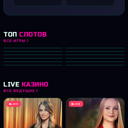
ТОП
СЛОТОВ
ВСЕ ИГРЫ
Gates of Olympus 1000
Big Bass Bonanza
HOT
Diamond of Jungle
Aztec Clusters
NEW
PRAGMATIC PLAY
PRAGMATIC PLAY
Divine Divas
Dreamshock
TOP
NETENT
PRAGMATIC PLAY
Hot Fruit
Phoenix Rising
NEW
PLAY’N GO
NETENT
Fruit Machine
Capymania Yellow
HOT
MICROGAMING
PLAY’N GO
Big Win x25
Fab Farm
MICROGAMING
PRAGMATIC PLAY
NETENT
PLAY’N GO
LIVE
КАЗИНО
ВСЕ ВЕДУЩИЕ
LIVE
LIVE