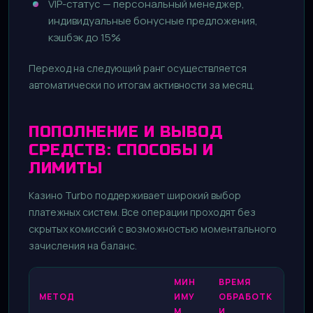
VIP-статус — персональный менеджер,
индивидуальные бонусные предложения,
кэшбэк до 15%
Переход на следующий ранг осуществляется
автоматически по итогам активности за месяц.
ПОПОЛНЕНИЕ И ВЫВОД
СРЕДСТВ: СПОСОБЫ И
ЛИМИТЫ
Казино Turbo поддерживает широкий выбор
платежных систем. Все операции проходят без
скрытых комиссий с возможностью моментального
зачисления на баланс.
МИН
ВРЕМЯ
МЕТОД
ИМУ
ОБРАБОТК
М
И