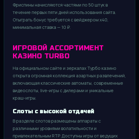
Фриспины начисляются частями по 50 штук в
течение первых пяти дней использования сайта.
Отыграть бонус требуется с вейджером x40,
минимальная ставка — 10 ₽.
ИГРОВОЙ АССОРТИМЕНТ
КАЗИНО TURBO
На официальном сайте и зеркалах Турбо казино
открыта огромная коллекция азартных развлечений,
включающая классические автоматы, современные
видеослоты, live-игры с дилерами и уникальные
краш-игры.
Слоты с высокой отдачей
В разделе слотов размещены аппараты с
различными уровнями волатильности и
привлекательным RTP. Доступны игры от ведущих