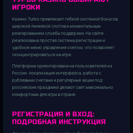
ИГРОКИ
Казино Turbo привлекает гибкой системой бонусов,
широкой линейкой слотов и моментальным
реагированием службы поддержки. На сайте
реализована простая система регистрации и
удобное меню управления счетом, что позволяет
сконцентрироваться на игре.
Платформа ориентирована на пользователей из
России: локализация интерфейса, работа с
рублевыми счетами и регулярные акции под
российские праздники делают сайт максимально
комфортным для игры в стране.
РЕГИСТРАЦИЯ И ВХОД:
ПОДРОБНАЯ ИНСТРУКЦИЯ