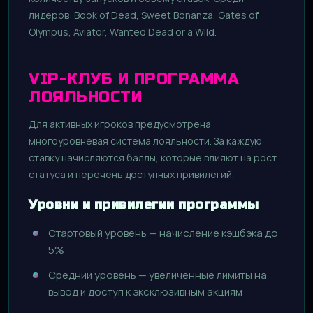
лидеров: Book of Dead, Sweet Bonanza, Gates of
Olympus, Aviator, Wanted Dead or a Wild.
VIP-КЛУБ И ПРОГРАММА
ЛОЯЛЬНОСТИ
Для активных игроков предусмотрена
многоуровневая система лояльности. За каждую
ставку начисляются баллы, которые влияют на рост
статуса и перечень доступных привилегий.
Уровни и привилегии программы
Стартовый уровень — начисление кэшбэка до
5%
Средний уровень — увеличенные лимиты на
вывод и доступ к эксклюзивным акциям