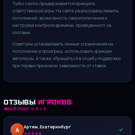
Turbo casino придерживается принципа
ответственной игры. На сайте реализованы лимиты
пополнений, возможность самоисключения и
настройки контроля времени, проведенного за
слотами.
Советуем устанавливать личные ограничения на
пополнение и проигрыш, использовать функции
автопаузы, а также обращаться в службу поддержки
при первых признаках зависимости от ставок.
ОТЗЫВЫ
ИГРОКОВ
РЕЙТИНГ 4.9 / 5
Артем, Екатеринбург
А
★
★
★
★
★