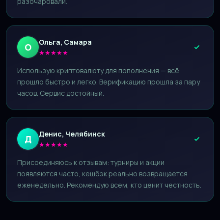
разочаровали.
Ольга, Самара
О
★
★
★
★
★
Использую криптовалюту для пополнения — всё
прошло быстро и легко. Верификацию прошла за пару
часов. Сервис достойный.
Денис, Челябинск
Д
★
★
★
★
★
Присоединяюсь к отзывам: турниры и акции
появляются часто, кешбэк реально возвращается
еженедельно. Рекомендую всем, кто ценит честность.