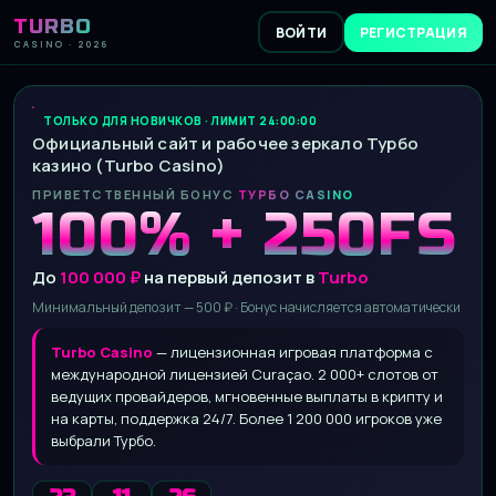
TURBO
ВОЙТИ
РЕГИСТРАЦИЯ
CASINO · 2026
ТОЛЬКО ДЛЯ НОВИЧКОВ · ЛИМИТ 24:00:00
Официальный сайт и рабочее зеркало Турбо
казино (Turbo Casino)
ПРИВЕТСТВЕННЫЙ БОНУС
ТУРБО CASINO
100% + 250FS
До
100 000 ₽
на первый депозит в
Turbo
Минимальный депозит — 500 ₽ · Бонус начисляется автоматически
Turbo Casino
— лицензионная игровая платформа с
международной лицензией Curaçao. 2 000+ слотов от
ведущих провайдеров, мгновенные выплаты в крипту и
на карты, поддержка 24/7. Более 1 200 000 игроков уже
выбрали Турбо.