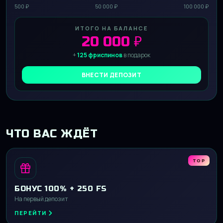
500 ₽
50 000 ₽
100 000 ₽
ИТОГО НА БАЛАНСЕ
20 000 ₽
+
125 фриспинов
в подарок
ВНЕСТИ ДЕПОЗИТ
ЧТО ВАС ЖДЁТ
TOP
БОНУС 100% + 250 FS
На первый депозит
ПЕРЕЙТИ