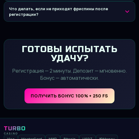
Что делать, если не приходят фриспины после
регистрации?
ГОТОВЫ ИСПЫТАТЬ
УДАЧУ?
Регистрация — 2 минуты. Депозит — мгновенно.
Бонус — автоматически.
ПОЛУЧИТЬ БОНУС 100% + 250 FS
TURBO
CASINO
Visa
MasterCard
МИР
Bitcoin
USDT
ЮMoney