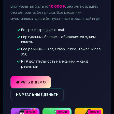
Виртуальный баланс
10 000 ₽
. Без регистрации,
без депозита, без риска. Все механики,
мультипликаторы и бонусы — как в реальной игре.
Без регистрации и e-mail
Виртуальный баланс — обновляется одним
кликом
Все режимы — Slot, Crash, Plinko, Tower, Mines,
X50
RTP, волатильность и механики — как в
реальной
ИГРАТЬ В ДЕМО
НА РЕАЛЬНЫЕ ДЕНЬГИ
DEMO
DEMO
DEMO