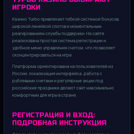
ИГРОКИ
Казино Turbo привлекает гибкой системой бонусов,
широкой линейкой слотов и моментальным
реагированием службы поддержки. На сайте
реализована простая система регистрации и
удобное меню управления счетом, что позволяет
сконцентрироваться на игре.
Платформа ориентирована на пользователей из
России: локализация интерфейса, работа с
рублевыми счетами и регулярные акции под
российские праздники делают сайт максимально
комфортным для игры в стране.
РЕГИСТРАЦИЯ И ВХОД:
ПОДРОБНАЯ ИНСТРУКЦИЯ