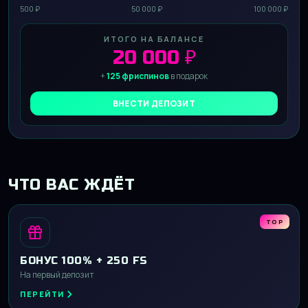
500 ₽
50 000 ₽
100 000 ₽
ИТОГО НА БАЛАНСЕ
20 000 ₽
+
125 фриспинов
в подарок
ВНЕСТИ ДЕПОЗИТ
ЧТО ВАС ЖДЁТ
TOP
БОНУС 100% + 250 FS
На первый депозит
ПЕРЕЙТИ