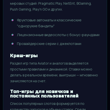
мировых студий: Pragmatic Play, NetEnt, BGaming,
Push Gaming, Play’n GO и других.
Фруктовые автоматы и классические
"однорукие бандиты"
Лицензионные видеослоты с бонус-раундами
Провайдерские серии с джекпотами
Краш-игры
Раздел игр типа Aviator и аналогов выделяется
простыми правилами и динамикой. Ставки можно
делать в реальном времени, выигрыши — мгновенно
зачисляются на счет.
Топ-игры для новичков и
постоянных пользователей
Список популярных слотов формируется по
количеству запусков и объему ставок. Среди