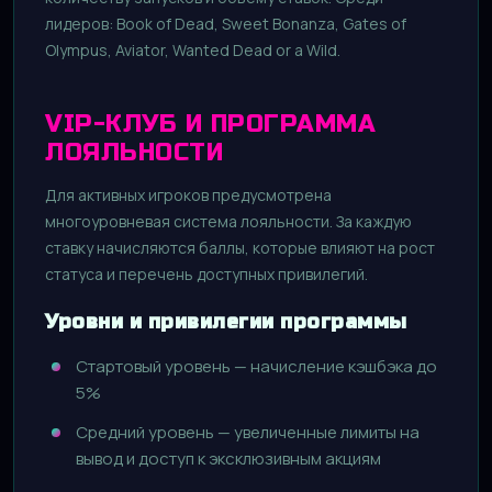
лидеров: Book of Dead, Sweet Bonanza, Gates of
Olympus, Aviator, Wanted Dead or a Wild.
VIP-КЛУБ И ПРОГРАММА
ЛОЯЛЬНОСТИ
Для активных игроков предусмотрена
многоуровневая система лояльности. За каждую
ставку начисляются баллы, которые влияют на рост
статуса и перечень доступных привилегий.
Уровни и привилегии программы
Стартовый уровень — начисление кэшбэка до
5%
Средний уровень — увеличенные лимиты на
вывод и доступ к эксклюзивным акциям