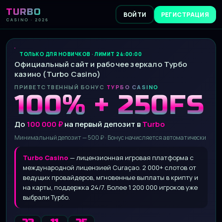
TURBO
ВОЙТИ
РЕГИСТРАЦИЯ
CASINO · 2026
ТОЛЬКО ДЛЯ НОВИЧКОВ · ЛИМИТ 24:00:00
Официальный сайт и рабочее зеркало Турбо
казино (Turbo Casino)
ПРИВЕТСТВЕННЫЙ БОНУС
ТУРБО CASINO
100% + 250FS
До
100 000 ₽
на первый депозит в
Turbo
Минимальный депозит — 500 ₽ · Бонус начисляется автоматически
Turbo Casino
— лицензионная игровая платформа с
международной лицензией Curaçao. 2 000+ слотов от
ведущих провайдеров, мгновенные выплаты в крипту и
на карты, поддержка 24/7. Более 1 200 000 игроков уже
выбрали Турбо.