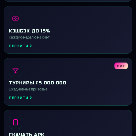
КЭШБЭК ДО 15%
Каждую неделю на счёт
ПЕРЕЙТИ
HOT
ТУРНИРЫ ₽5 000 000
Ежедневные призовые
ПЕРЕЙТИ
СКАЧАТЬ APK