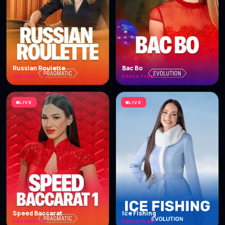
Russian Roulette
Bac Bo
PRAGMATIC
EVOLUTION
LIVE
LIVE
Speed Baccarat
Ice Fishing
PRAGMATIC
EVOLUTION