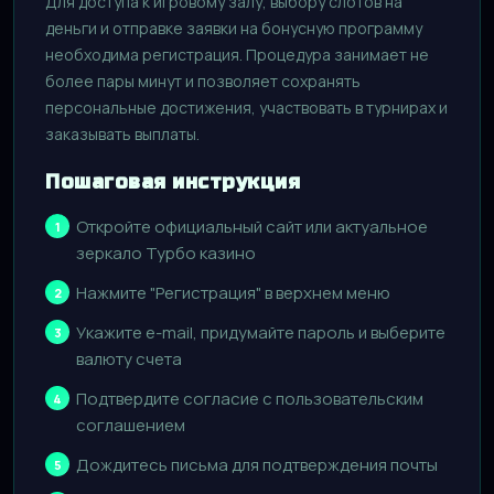
Для доступа к игровому залу, выбору слотов на
деньги и отправке заявки на бонусную программу
необходима регистрация. Процедура занимает не
более пары минут и позволяет сохранять
персональные достижения, участвовать в турнирах и
заказывать выплаты.
Пошаговая инструкция
Откройте официальный сайт или актуальное
зеркало Турбо казино
Нажмите "Регистрация" в верхнем меню
Укажите e-mail, придумайте пароль и выберите
валюту счета
Подтвердите согласие с пользовательским
соглашением
Дождитесь письма для подтверждения почты