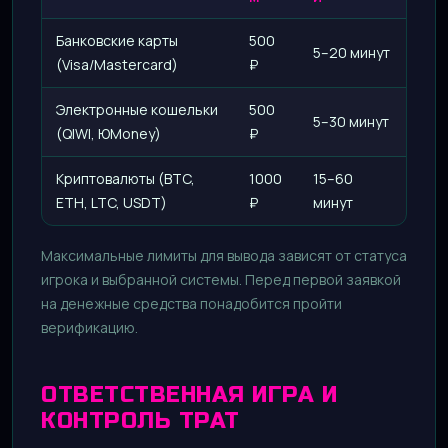
Банковские карты
500
5–20 минут
(Visa/Mastercard)
₽
Электронные кошельки
500
5–30 минут
(QIWI, ЮMoney)
₽
Криптовалюты (BTC,
1000
15–60
ETH, LTC, USDT)
₽
минут
Максимальные лимиты для вывода зависят от статуса
игрока и выбранной системы. Перед первой заявкой
на денежные средства понадобится пройти
верификацию.
ОТВЕТСТВЕННАЯ ИГРА И
КОНТРОЛЬ ТРАТ