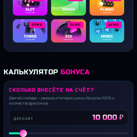
DEMO
DEMO
DEMO
КАЛЬКУЛЯТОР
БОНУСА
СКОЛЬКО ВНЕСЁТЕ НА СЧЁТ?
Двигай слайдер — увидишь итоговую сумму с бонусом 100% и
количество фриспинов
10 000 ₽
ДЕПОЗИТ