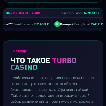
LIVE ВЫИГРЫШИ
за последний час ·
14 218 540 ₽
+12 450 ₽
+240 015 ₽
Валерий
·
Sweet Bonanza
·
Crazy Time
В
L
О БРЕНДЕ
ЧТО ТАКОЕ
TURBO
CASINO
Турбо казино — это современный онлайн-сервис
азартных игр с возможностью обхода
блокировок через зеркала. Официальный сайт
Turbo casino предоставляет игрокам широкий
выбор развлечений, мгновенную регистрацию и