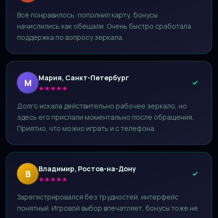
Всё понравилось: пополнил карту, бонусы
начислились как обещали. Очень быстро сработала
поддержка по вопросу зеркала.
Мария, Санкт-Петербург
М
★
★
★
★
★
Долго искала действительно рабочее зеркало, но
здесь его прислали моментально после обращения.
Приятно, что можно играть и с телефона.
Владимир, Ростов-на-Дону
В
★
★
★
★
★
Зарегистрировался без трудностей, интерфейс
понятный. Игровой выбор впечатляет, бонусы тоже не