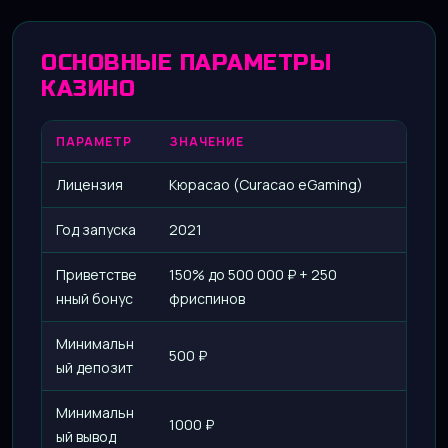
ОСНОВНЫЕ ПАРАМЕТРЫ
КАЗИНО
ПАРАМЕТР
ЗНАЧЕНИЕ
Лицензия
Кюрасао (Curacao eGaming)
Год запуска
2021
Приветстве
150% до 500 000 ₽ + 250
нный бонус
фриспинов
Минимальн
500 ₽
ый депозит
Минимальн
1000 ₽
ый вывод