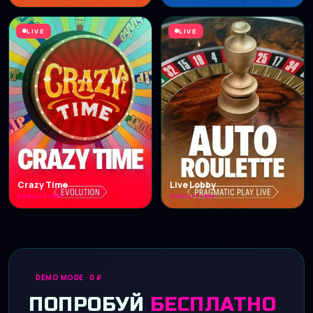
LIVE
LIVE
Crazy Time
Live Lobby
EVOLUTION
EVOLUTION
DEMO MODE · 0 ₽
ПОПРОБУЙ
БЕСПЛАТНО