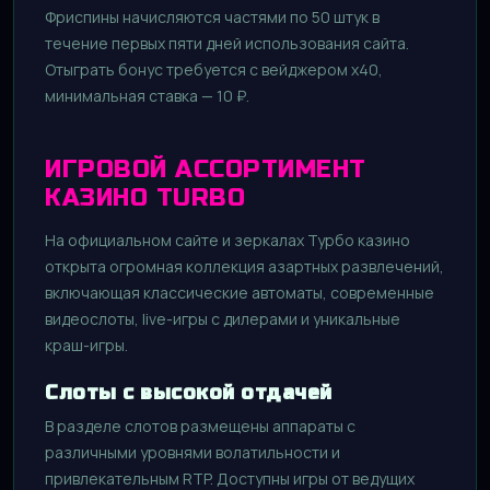
Фриспины начисляются частями по 50 штук в
течение первых пяти дней использования сайта.
Отыграть бонус требуется с вейджером x40,
минимальная ставка — 10 ₽.
ИГРОВОЙ АССОРТИМЕНТ
КАЗИНО TURBO
На официальном сайте и зеркалах Турбо казино
открыта огромная коллекция азартных развлечений,
включающая классические автоматы, современные
видеослоты, live-игры с дилерами и уникальные
краш-игры.
Слоты с высокой отдачей
В разделе слотов размещены аппараты с
различными уровнями волатильности и
привлекательным RTP. Доступны игры от ведущих