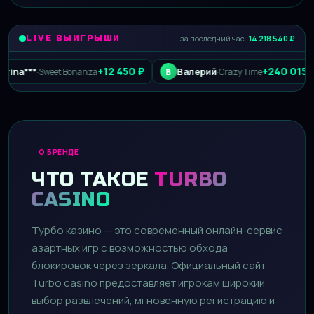
LIVE ВЫИГРЫШИ
за последний час ·
14 218 540 ₽
+12 450 ₽
+240 015 ₽
Валерий
·
Sweet Bonanza
·
Crazy Time
В
L
О БРЕНДЕ
ЧТО ТАКОЕ
TURBO
CASINO
Турбо казино — это современный онлайн-сервис
азартных игр с возможностью обхода
блокировок через зеркала. Официальный сайт
Turbo casino предоставляет игрокам широкий
выбор развлечений, мгновенную регистрацию и