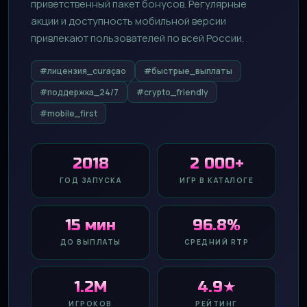
приветственный пакет бонусов. Регулярные
акции и доступность мобильной версии
привлекают пользователей по всей России.
#лицензия_curaçao
#быстрые_выплаты
#поддержка_24/7
#crypto_friendly
#mobile_first
2018
2 000+
ГОД ЗАПУСКА
ИГР В КАТАЛОГЕ
15 мин
96.8%
ДО ВЫПЛАТЫ
СРЕДНИЙ RTP
1.2M
4.9★
ИГРОКОВ
РЕЙТИНГ