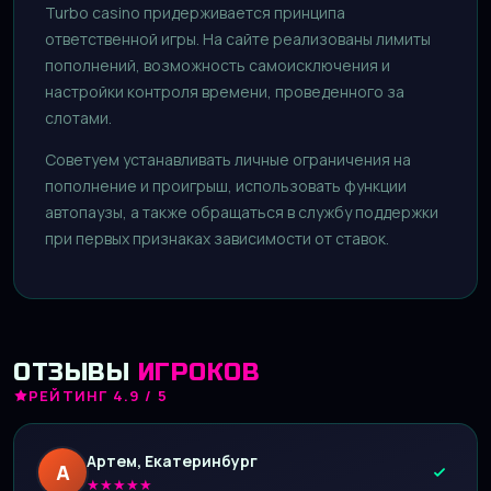
Turbo casino придерживается принципа
ответственной игры. На сайте реализованы лимиты
пополнений, возможность самоисключения и
настройки контроля времени, проведенного за
слотами.
Советуем устанавливать личные ограничения на
пополнение и проигрыш, использовать функции
автопаузы, а также обращаться в службу поддержки
при первых признаках зависимости от ставок.
ОТЗЫВЫ
ИГРОКОВ
РЕЙТИНГ 4.9 / 5
Артем, Екатеринбург
А
★
★
★
★
★