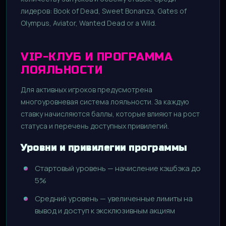
лидеров: Book of Dead, Sweet Bonanza, Gates of
Olympus, Aviator, Wanted Dead or a Wild.
VIP-КЛУБ И ПРОГРАММА
ЛОЯЛЬНОСТИ
Для активных игроков предусмотрена
многоуровневая система лояльности. За каждую
ставку начисляются баллы, которые влияют на рост
статуса и перечень доступных привилегий.
Уровни и привилегии программы
Стартовый уровень — начисление кэшбэка до
5%
Средний уровень — увеличенные лимиты на
вывод и доступ к эксклюзивным акциям