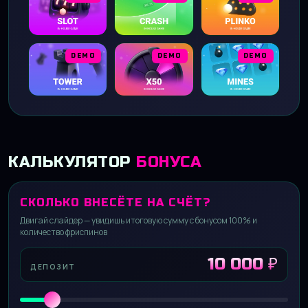
DEMO
DEMO
DEMO
КАЛЬКУЛЯТОР
БОНУСА
СКОЛЬКО ВНЕСЁТЕ НА СЧЁТ?
Двигай слайдер — увидишь итоговую сумму с бонусом 100% и
количество фриспинов
10 000 ₽
ДЕПОЗИТ