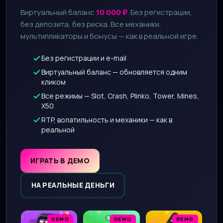
Виртуальный баланс
10 000 ₽
. Без регистрации,
без депозита, без риска. Все механики,
мультипликаторы и бонусы — как в реальной игре.
Без регистрации и e-mail
Виртуальный баланс — обновляется одним
кликом
Все режимы — Slot, Crash, Plinko, Tower, Mines,
X50
RTP, волатильность и механики — как в
реальной
ИГРАТЬ В ДЕМО
НА РЕАЛЬНЫЕ ДЕНЬГИ
DEMO
DEMO
DEMO