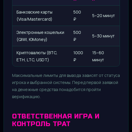
Банковские карты
500
5–20 минут
(Visa/Mastercard)
₽
Электронные кошельки
500
5–30 минут
(QIWI, ЮMoney)
₽
Криптовалюты (BTC,
1000
15–60
ETH, LTC, USDT)
₽
минут
Максимальные лимиты для вывода зависят от статуса
игрока и выбранной системы. Перед первой заявкой
на денежные средства понадобится пройти
верификацию.
ОТВЕТСТВЕННАЯ ИГРА И
КОНТРОЛЬ ТРАТ