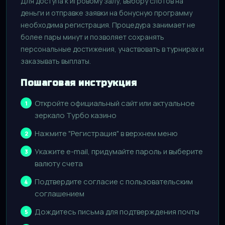
Для доступа к игровому залу, выбору слотов на
деньги и отправке заявки на бонусную программу
необходима регистрация. Процедура занимает не
более пары минут и позволяет сохранять
персональные достижения, участвовать в турнирах и
заказывать выплаты.
Пошаговая инструкция
Откройте официальный сайт или актуальное
зеркало Турбо казино
Нажмите "Регистрация" в верхнем меню
Укажите e-mail, придумайте пароль и выберите
валюту счета
Подтвердите согласие с пользовательским
соглашением
Дождитесь письма для подтверждения почты