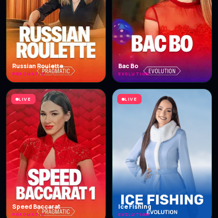
Russian Roulette
Bac Bo
PRAGMATIC
EVOLUTION
LIVE
LIVE
Speed Baccarat
Ice Fishing
PRAGMATIC
EVOLUTION