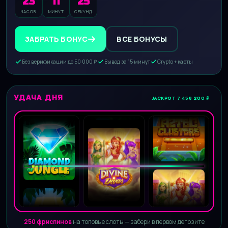
23
11
24
ЧАСОВ
МИНУТ
СЕКУНД
ЗАБРАТЬ БОНУС
ВСЕ БОНУСЫ
Без верификации до 50 000 ₽
Вывод за 15 минут
Crypto + карты
УДАЧА ДНЯ
JACKPOT 7 458 200 ₽
250 фриспинов
на топовые слоты — забери в первом депозите