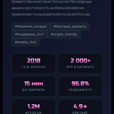
приветственный пакет бонусов. Регулярные
акции и доступность мобильной версии
привлекают пользователей по всей России.
#лицензия_curaçao
#быстрые_выплаты
#поддержка_24/7
#crypto_friendly
#mobile_first
2018
2 000+
ГОД ЗАПУСКА
ИГР В КАТАЛОГЕ
15 мин
96.8%
ДО ВЫПЛАТЫ
СРЕДНИЙ RTP
1.2M
4.9★
ИГРОКОВ
РЕЙТИНГ