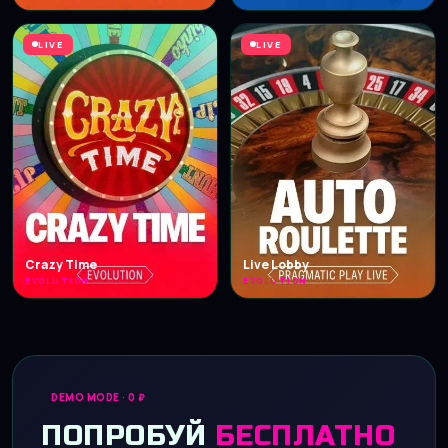
LIVE
LIVE
Crazy Time
Live Lobby
EVOLUTION
EVOLUTION
DEMO MODE · 0 ₽
ПОПРОБУЙ
БЕСПЛАТНО