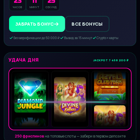
23
11
25
ЧАСОВ
МИНУТ
СЕКУНД
ЗАБРАТЬ БОНУС
ВСЕ БОНУСЫ
Без верификации до 50 000 ₽
Вывод за 15 минут
Crypto + карты
УДАЧА ДНЯ
JACKPOT 7 458 200 ₽
250 фриспинов
на топовые слоты — забери в первом депозите