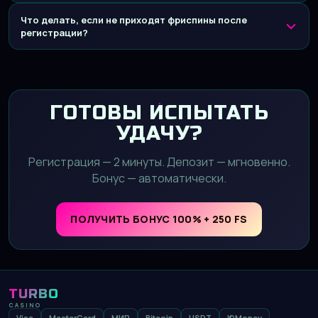
Что делать, если не приходят фриспины после
регистрации?
ГОТОВЫ ИСПЫТАТЬ
УДАЧУ?
Регистрация — 2 минуты. Депозит — мгновенно.
Бонус — автоматически.
ПОЛУЧИТЬ БОНУС 100% + 250 FS
TURBO
CASINO
Visa
MasterCard
МИР
Bitcoin
USDT
ЮMoney