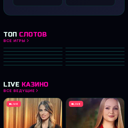
ТОП
СЛОТОВ
ВСЕ ИГРЫ
Gates of Olympus 1000
Big Bass Bonanza
HOT
Diamond of Jungle
Aztec Clusters
NEW
PRAGMATIC PLAY
PRAGMATIC PLAY
Divine Divas
Dreamshock
TOP
NETENT
PRAGMATIC PLAY
Hot Fruit
Phoenix Rising
NEW
PLAY’N GO
NETENT
Fruit Machine
Capymania Yellow
HOT
MICROGAMING
PLAY’N GO
Big Win x25
Fab Farm
MICROGAMING
PRAGMATIC PLAY
NETENT
PLAY’N GO
LIVE
КАЗИНО
ВСЕ ВЕДУЩИЕ
LIVE
LIVE