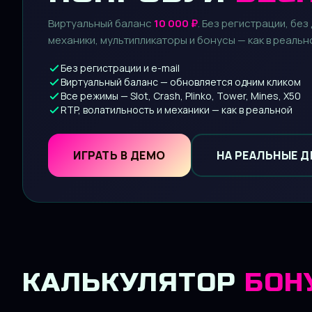
Виртуальный баланс
10 000 ₽
. Без регистрации, без
механики, мультипликаторы и бонусы — как в реально
Без регистрации и e-mail
Виртуальный баланс — обновляется одним кликом
Все режимы — Slot, Crash, Plinko, Tower, Mines, X50
RTP, волатильность и механики — как в реальной
ИГРАТЬ В ДЕМО
НА РЕАЛЬНЫЕ Д
КАЛЬКУЛЯТОР
БОН