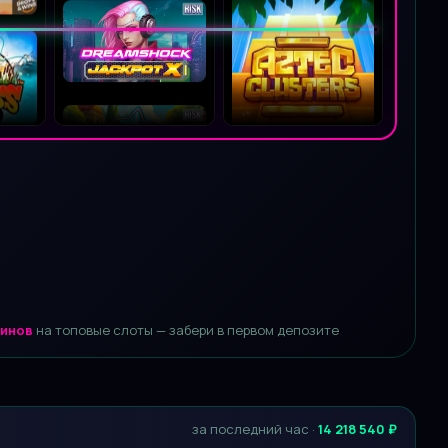
пинов
на топовые слоты — забери в первом депозите
за последний час ·
14 218 540 ₽