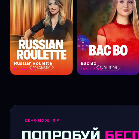
T
Russian Roulette
Bac Bo
PRAGMATIC
EVOLUTION
DEMO MODE · 0 ₽
ПОПРОБУЙ
БЕС