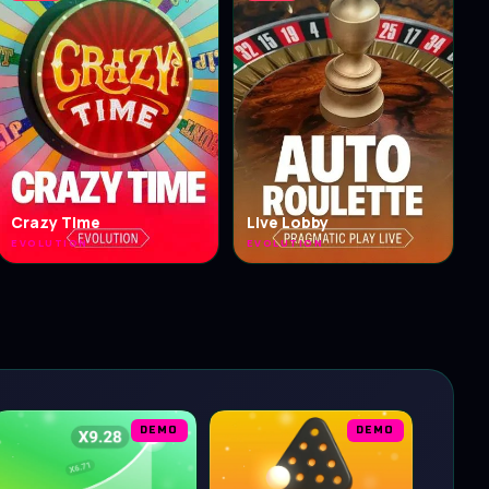
B
Crazy Time
Live Lobby
EVOLUTION
EVOLUTION
DEMO
DEMO