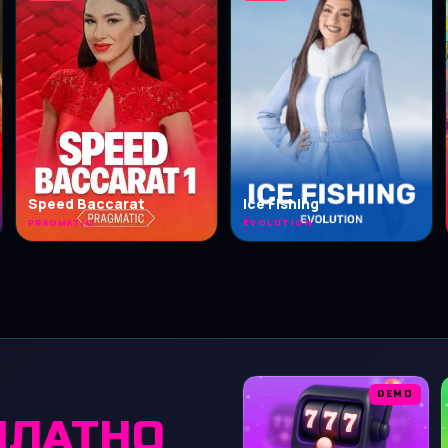
UR
Speed Baccarat
Ice Fishing
PRAGMATIC
EVOLUTION
DEMO
ПЛАТНО