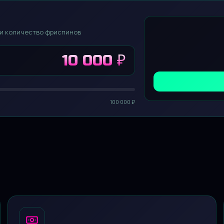
 и количество фриспинов
10 000 ₽
100 000 ₽