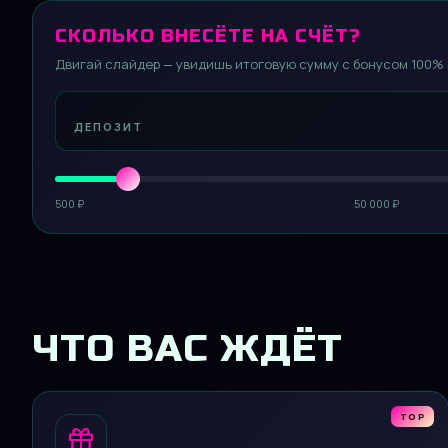
СКОЛЬКО ВНЕСЁТЕ НА СЧЁТ?
Двигай слайдер — увидишь итоговую сумму с бонусом 100%
ДЕПОЗИТ
500 ₽
50 000 ₽
ЧТО ВАС ЖДЁТ
TOP