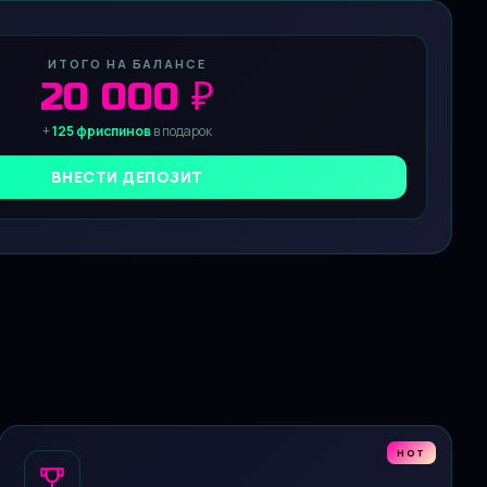
ИТОГО НА БАЛАНСЕ
20 000 ₽
+
125 фриспинов
в подарок
ВНЕСТИ ДЕПОЗИТ
HOT