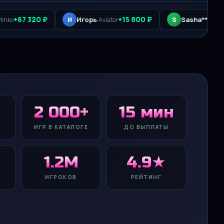
320 ₽
+15 800 ₽
+42 000
Игорь
Sasha**
И
·
Aviator
S
·
Mines
2 000+
15 мин
ИГР В КАТАЛОГЕ
ДО ВЫПЛАТЫ
%
1.2M
4.9★
ИГРОКОВ
РЕЙТИНГ