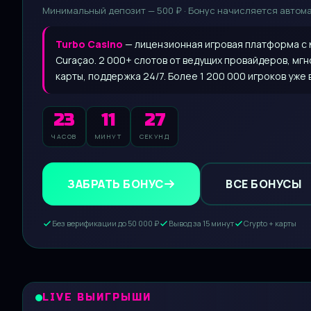
Минимальный депозит — 500 ₽ · Бонус начисляется автом
Turbo Casino
— лицензионная игровая платформа с
Curaçao. 2 000+ слотов от ведущих провайдеров, мгн
карты, поддержка 24/7. Более 1 200 000 игроков уже
23
11
26
ЧАСОВ
МИНУТ
СЕКУНД
ЗАБРАТЬ БОНУС
ВСЕ БОНУСЫ
Без верификации до 50 000 ₽
Вывод за 15 минут
Crypto + карты
LIVE ВЫИГРЫШИ