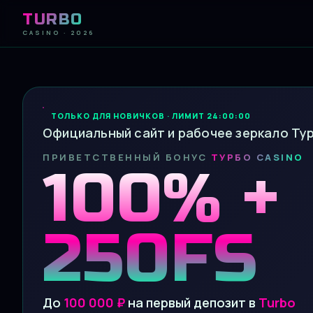
TURBO
CASINO · 2026
ТОЛЬКО ДЛЯ НОВИЧКОВ · ЛИМИТ 24:00:00
Официальный сайт и рабочее зеркало Тур
ПРИВЕТСТВЕННЫЙ БОНУС
ТУРБО CASINO
100% +
250FS
До
100 000 ₽
на первый депозит в
Turbo