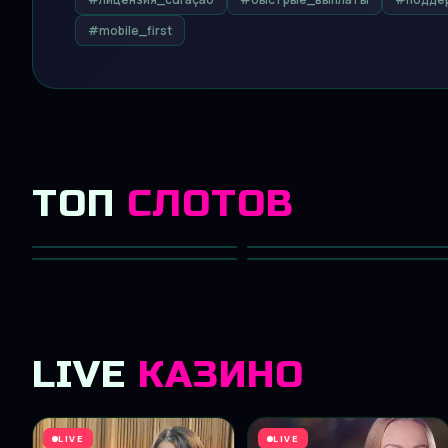
#mobile_first
ТОП
СЛОТОВ
Gates of Olympus 1000
Big Bass Bonanza
HOT
Hot Fruit
Phoenix Rising
NEW
PRAGMATIC PLAY
PRAGMATIC PLAY
MICROGAMING
PLAY’N GO
LIVE
КАЗИНО
LIVE
LIVE