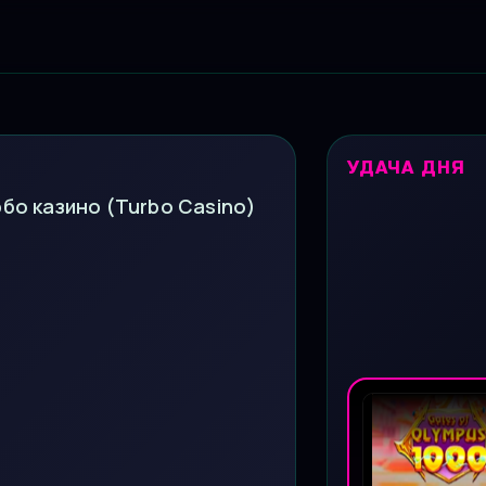
УДАЧА ДНЯ
бо казино (Turbo Casino)