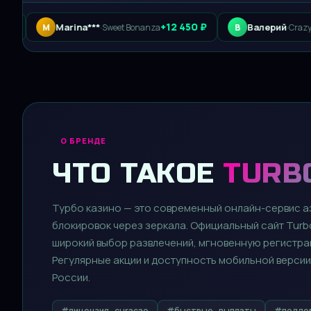
+12 450 ₽
+240
Marina***
Валерий
M
·
Sweet Bonanza
В
·
Crazy Time
О БРЕНДЕ
ЧТО ТАКОЕ
TURB
Турбо казино — это современный онлайн-сервис 
блокировок через зеркала. Официальный сайт Turb
широкий выбор развлечений, мгновенную регистрац
Регулярные акции и доступность мобильной версии
России.
#лицензия_curaçao
#быстрые_выплаты
#подде