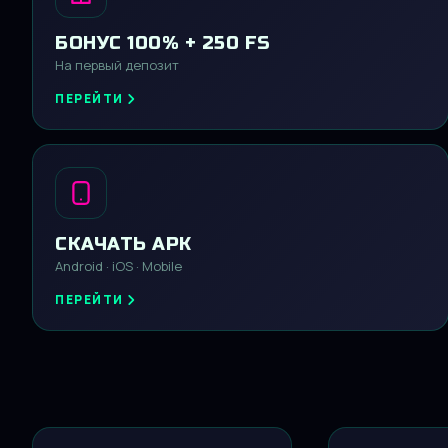
БОНУС 100% + 250 FS
На первый депозит
ПЕРЕЙТИ
СКАЧАТЬ APK
Android · iOS · Mobile
ПЕРЕЙТИ