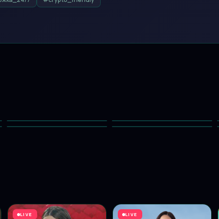
Diamond of Jungle
Aztec Clusters
NEW
Fruit Machine
Capymania Yellow
HOT
NETENT
PRAGMATIC PLAY
MICROGAMING
PRAGMATIC PLAY
LIVE
LIVE