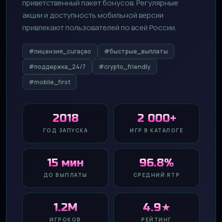
приветственный пакет бонусов. Регулярные
акции и доступность мобильной версии
привлекают пользователей по всей России.
#лицензия_curaçao
#быстрые_выплаты
#поддержка_24/7
#crypto_friendly
#mobile_first
2018
2 000+
ГОД ЗАПУСКА
ИГР В КАТАЛОГЕ
15 мин
96.8%
ДО ВЫПЛАТЫ
СРЕДНИЙ RTP
1.2M
4.9★
ИГРОКОВ
РЕЙТИНГ