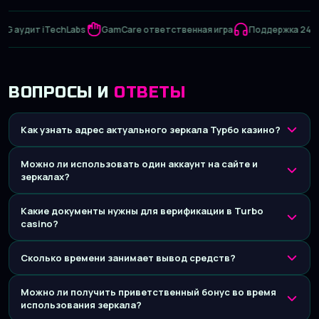
дит iTechLabs
GamCare ответственная игра
Поддержка 24/7
В
ВОПРОСЫ И
ОТВЕТЫ
Как узнать адрес актуального зеркала Турбо казино?
Можно ли использовать один аккаунт на сайте и
зеркалах?
Какие документы нужны для верификации в Turbo
casino?
Сколько времени занимает вывод средств?
Можно ли получить приветственный бонус во время
использования зеркала?