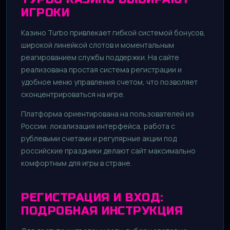
ИГРОКИ
Казино Turbo привлекает гибкой системой бонусов,
широкой линейкой слотов и моментальным
реагированием службы поддержки. На сайте
реализована простая система регистрации и
удобное меню управления счетом, что позволяет
сконцентрироваться на игре.
Платформа ориентирована на пользователей из
России: локализация интерфейса, работа с
рублевыми счетами и регулярные акции под
российские праздники делают сайт максимально
комфортным для игры в стране.
РЕГИСТРАЦИЯ И ВХОД:
ПОДРОБНАЯ ИНСТРУКЦИЯ