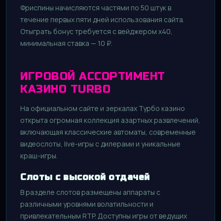
Фриспины начисляются частями по 50 штук в
течение первых пяти дней использования сайта.
Отыграть бонус требуется с вейджером x40,
минимальная ставка — 10 ₽.
ИГРОВОЙ АССОРТИМЕНТ
КАЗИНО TURBO
На официальном сайте и зеркалах Турбо казино
открыта огромная коллекция азартных развлечений,
включающая классические автоматы, современные
видеослоты, live-игры с дилерами и уникальные
краш-игры.
Слоты с высокой отдачей
В разделе слотов размещены аппараты с
различными уровнями волатильности и
привлекательным RTP. Доступны игры от ведущих