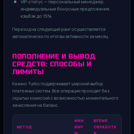
VIP-статус — персональный менеджер,
индивидуальные бонусные предложения,
кэшбэк до 15%
Переход на следующий ранг осуществляется
автоматически по итогам активности за месяц.
ПОПОЛНЕНИЕ И ВЫВОД
СРЕДСТВ: СПОСОБЫ И
ЛИМИТЫ
Казино Turbo поддерживает широкий выбор
платежных систем. Все операции проходят без
скрытых комиссий с возможностью моментального
зачисления на баланс.
МИН
ВРЕМЯ
МЕТОД
ИМУ
ОБРАБОТК
М
И