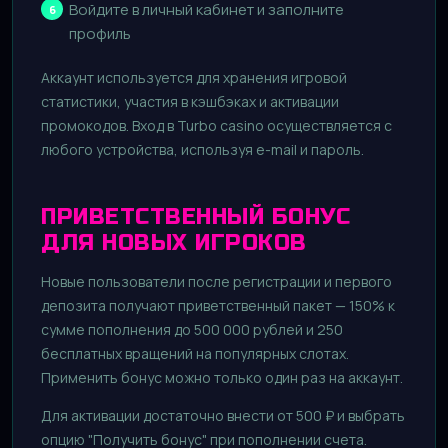
Войдите в личный кабинет и заполните
профиль
Аккаунт используется для хранения игровой
статистики, участия в кэшбэках и активации
промокодов. Вход в Turbo casino осуществляется с
любого устройства, используя e-mail и пароль.
ПРИВЕТСТВЕННЫЙ БОНУС
ДЛЯ НОВЫХ ИГРОКОВ
Новые пользователи после регистрации и первого
депозита получают приветственный пакет — 150% к
сумме пополнения до 500 000 рублей и 250
бесплатных вращений на популярных слотах.
Применить бонус можно только один раз на аккаунт.
Для активации достаточно внести от 500 ₽ и выбрать
опцию "Получить бонус" при пополнении счета.