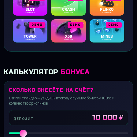
DEMO
DEMO
DEMO
КАЛЬКУЛЯТОР
БОНУСА
СКОЛЬКО ВНЕСЁТЕ НА СЧЁТ?
Двигай слайдер — увидишь итоговую сумму с бонусом 100% и
количество фриспинов
10 000 ₽
ДЕПОЗИТ