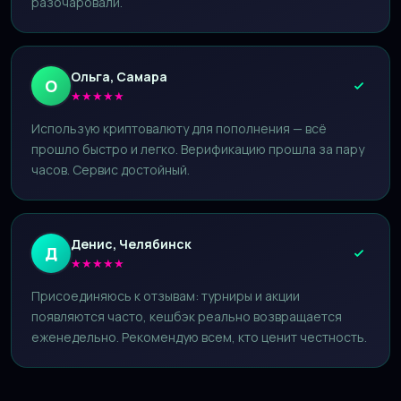
разочаровали.
Ольга, Самара
О
★
★
★
★
★
Использую криптовалюту для пополнения — всё
прошло быстро и легко. Верификацию прошла за пару
часов. Сервис достойный.
Денис, Челябинск
Д
★
★
★
★
★
Присоединяюсь к отзывам: турниры и акции
появляются часто, кешбэк реально возвращается
еженедельно. Рекомендую всем, кто ценит честность.