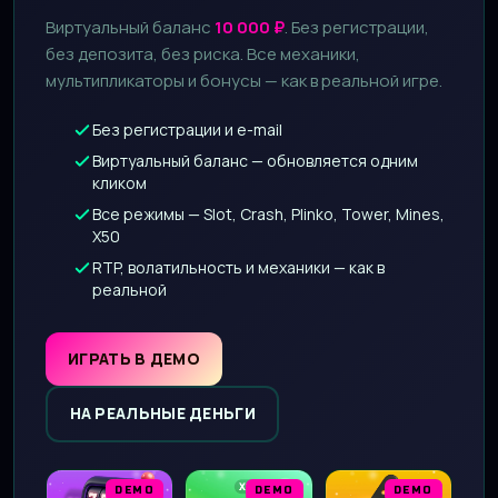
Виртуальный баланс
10 000 ₽
. Без регистрации,
без депозита, без риска. Все механики,
мультипликаторы и бонусы — как в реальной игре.
Без регистрации и e-mail
Виртуальный баланс — обновляется одним
кликом
Все режимы — Slot, Crash, Plinko, Tower, Mines,
X50
RTP, волатильность и механики — как в
реальной
ИГРАТЬ В ДЕМО
НА РЕАЛЬНЫЕ ДЕНЬГИ
DEMO
DEMO
DEMO