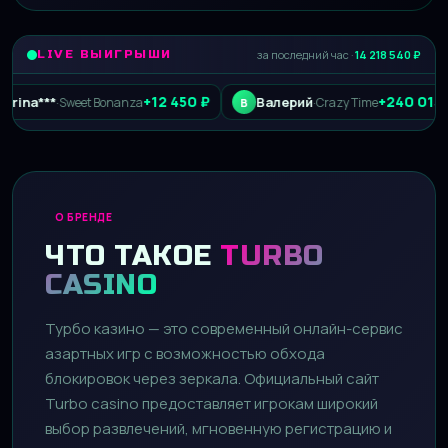
LIVE ВЫИГРЫШИ
за последний час ·
14 218 540 ₽
+12 450 ₽
+240 015 ₽
*
Валерий
·
Sweet Bonanza
·
Crazy Time
В
L
О БРЕНДЕ
ЧТО ТАКОЕ
TURBO
CASINO
Турбо казино — это современный онлайн-сервис
азартных игр с возможностью обхода
блокировок через зеркала. Официальный сайт
Turbo casino предоставляет игрокам широкий
выбор развлечений, мгновенную регистрацию и