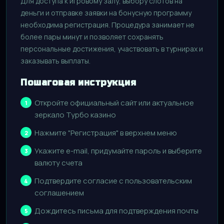
Для доступа к игровому залу, выбору слотов на
деньги и отправке заявки на бонусную программу
необходима регистрация. Процедура занимает не
более пары минут и позволяет сохранять
персональные достижения, участвовать в турнирах и
заказывать выплаты.
Пошаговая инструкция
Откройте официальный сайт или актуальное
зеркало Турбо казино
Нажмите "Регистрация" в верхнем меню
Укажите e-mail, придумайте пароль и выберите
валюту счета
Подтвердите согласие с пользовательским
соглашением
Дождитесь письма для подтверждения почты