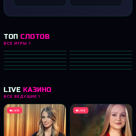
ТОП
СЛОТОВ
ВСЕ ИГРЫ
Gates of Olympus 1000
Big Bass Bonanza
HOT
Diamond of Jungle
Aztec Clusters
NEW
PRAGMATIC PLAY
PRAGMATIC PLAY
Divine Divas
Dreamshock
TOP
NETENT
PRAGMATIC PLAY
Hot Fruit
Phoenix Rising
NEW
PLAY’N GO
NETENT
Fruit Machine
Capymania Yellow
HOT
MICROGAMING
PLAY’N GO
Big Win x25
Fab Farm
MICROGAMING
PRAGMATIC PLAY
NETENT
PLAY’N GO
LIVE
КАЗИНО
ВСЕ ВЕДУЩИЕ
LIVE
LIVE