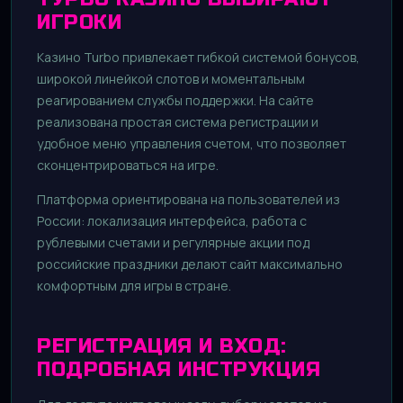
ИГРОКИ
Казино Turbo привлекает гибкой системой бонусов,
широкой линейкой слотов и моментальным
реагированием службы поддержки. На сайте
реализована простая система регистрации и
удобное меню управления счетом, что позволяет
сконцентрироваться на игре.
Платформа ориентирована на пользователей из
России: локализация интерфейса, работа с
рублевыми счетами и регулярные акции под
российские праздники делают сайт максимально
комфортным для игры в стране.
РЕГИСТРАЦИЯ И ВХОД:
ПОДРОБНАЯ ИНСТРУКЦИЯ