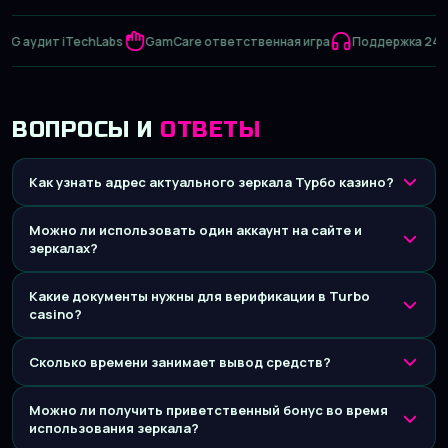
дит iTechLabs
GamCare ответственная игра
Поддержка 24/7
В
ВОПРОСЫ И
ОТВЕТЫ
Как узнать адрес актуального зеркала Турбо казино?
Можно ли использовать один аккаунт на сайте и
зеркалах?
Какие документы нужны для верификации в Turbo
casino?
Сколько времени занимает вывод средств?
Можно ли получить приветственный бонус во время
использования зеркала?