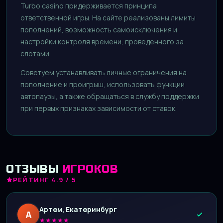
Turbo casino придерживается принципа
ответственной игры. На сайте реализованы лимиты
пополнений, возможность самоисключения и
настройки контроля времени, проведенного за
слотами.
Советуем устанавливать личные ограничения на
пополнение и проигрыш, использовать функции
автопаузы, а также обращаться в службу поддержки
при первых признаках зависимости от ставок.
ОТЗЫВЫ
ИГРОКОВ
РЕЙТИНГ 4.9 / 5
Артем, Екатеринбург
А
★
★
★
★
★