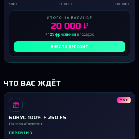
500 ₽
50 000 ₽
100 000 ₽
ИТОГО НА БАЛАНСЕ
20 000 ₽
+
125 фриспинов
в подарок
ВНЕСТИ ДЕПОЗИТ
ЧТО ВАС ЖДЁТ
TOP
БОНУС 100% + 250 FS
На первый депозит
ПЕРЕЙТИ