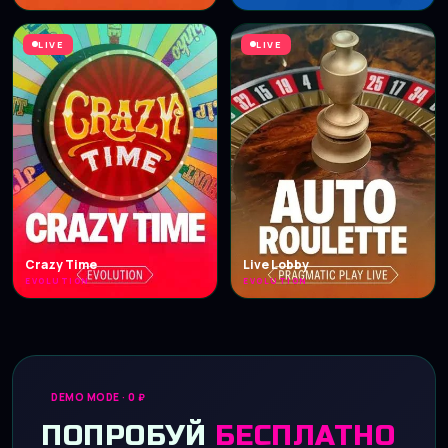
LIVE
LIVE
Crazy Time
Live Lobby
EVOLUTION
EVOLUTION
DEMO MODE · 0 ₽
ПОПРОБУЙ
БЕСПЛАТНО