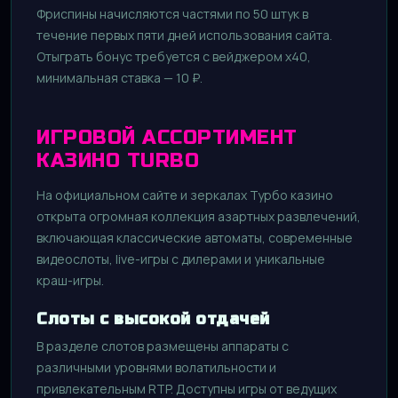
Фриспины начисляются частями по 50 штук в
течение первых пяти дней использования сайта.
Отыграть бонус требуется с вейджером x40,
минимальная ставка — 10 ₽.
ИГРОВОЙ АССОРТИМЕНТ
КАЗИНО TURBO
На официальном сайте и зеркалах Турбо казино
открыта огромная коллекция азартных развлечений,
включающая классические автоматы, современные
видеослоты, live-игры с дилерами и уникальные
краш-игры.
Слоты с высокой отдачей
В разделе слотов размещены аппараты с
различными уровнями волатильности и
привлекательным RTP. Доступны игры от ведущих