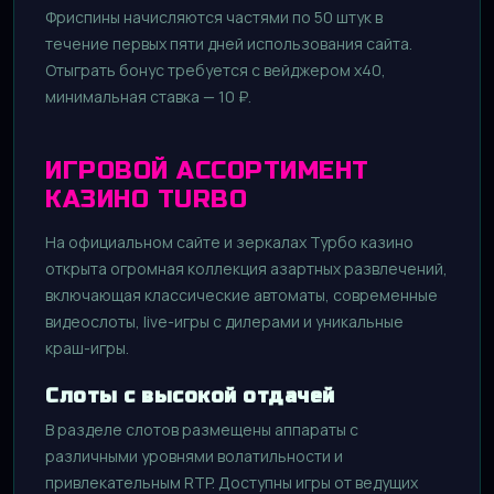
Фриспины начисляются частями по 50 штук в
течение первых пяти дней использования сайта.
Отыграть бонус требуется с вейджером x40,
минимальная ставка — 10 ₽.
ИГРОВОЙ АССОРТИМЕНТ
КАЗИНО TURBO
На официальном сайте и зеркалах Турбо казино
открыта огромная коллекция азартных развлечений,
включающая классические автоматы, современные
видеослоты, live-игры с дилерами и уникальные
краш-игры.
Слоты с высокой отдачей
В разделе слотов размещены аппараты с
различными уровнями волатильности и
привлекательным RTP. Доступны игры от ведущих