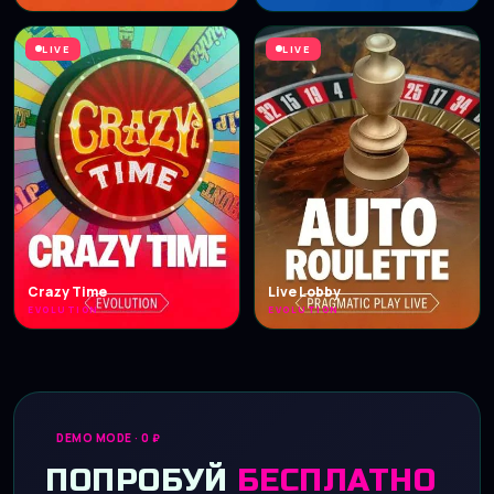
LIVE
LIVE
Crazy Time
Live Lobby
EVOLUTION
EVOLUTION
DEMO MODE · 0 ₽
ПОПРОБУЙ
БЕСПЛАТНО