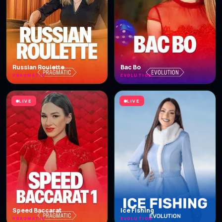
Russian Roulette
Bac Bo
PRAGMATIC
EVOLUTION
LIVE
LIVE
Speed Baccarat
Ice Fishing
PRAGMATIC
EVOLUTION