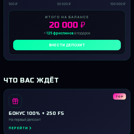
500 ₽
50 000 ₽
100 000 ₽
ИТОГО НА БАЛАНСЕ
20 000 ₽
+
125 фриспинов
в подарок
ВНЕСТИ ДЕПОЗИТ
ЧТО ВАС ЖДЁТ
TOP
БОНУС 100% + 250 FS
На первый депозит
ПЕРЕЙТИ