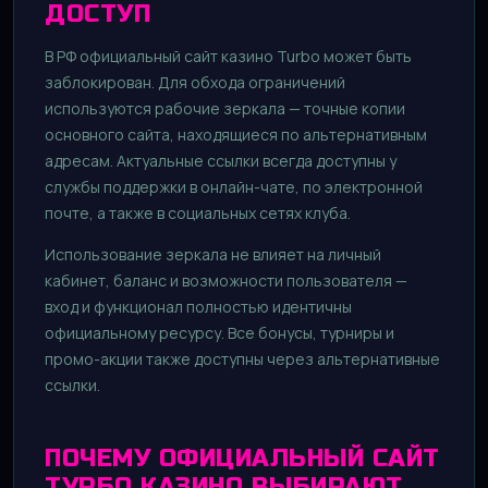
UR
ДОСТУП
В РФ официальный сайт казино Turbo может быть
заблокирован. Для обхода ограничений
используются рабочие зеркала — точные копии
основного сайта, находящиеся по альтернативным
адресам. Актуальные ссылки всегда доступны у
службы поддержки в онлайн-чате, по электронной
почте, а также в социальных сетях клуба.
Использование зеркала не влияет на личный
кабинет, баланс и возможности пользователя —
вход и функционал полностью идентичны
официальному ресурсу. Все бонусы, турниры и
промо-акции также доступны через альтернативные
ссылки.
ПОЧЕМУ ОФИЦИАЛЬНЫЙ САЙТ
ТУРБО КАЗИНО ВЫБИРАЮТ