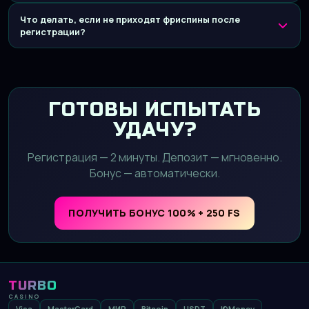
Что делать, если не приходят фриспины после
регистрации?
ГОТОВЫ ИСПЫТАТЬ
УДАЧУ?
Регистрация — 2 минуты. Депозит — мгновенно.
Бонус — автоматически.
ПОЛУЧИТЬ БОНУС 100% + 250 FS
TURBO
CASINO
Visa
MasterCard
МИР
Bitcoin
USDT
ЮMoney