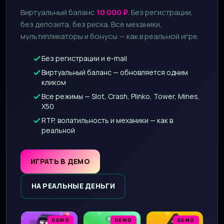
Виртуальный баланс
10 000 ₽
. Без регистрации,
без депозита, без риска. Все механики,
мультипликаторы и бонусы — как в реальной игре.
Без регистрации и e-mail
Виртуальный баланс — обновляется одним
кликом
Все режимы — Slot, Crash, Plinko, Tower, Mines,
X50
RTP, волатильность и механики — как в
реальной
ИГРАТЬ В ДЕМО
НА РЕАЛЬНЫЕ ДЕНЬГИ
DEMO
DEMO
DEMO