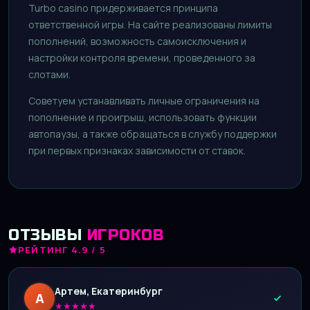
Turbo casino придерживается принципа
ответственной игры. На сайте реализованы лимиты
пополнений, возможность самоисключения и
настройки контроля времени, проведенного за
слотами.
Советуем устанавливать личные ограничения на
пополнение и проигрыш, использовать функции
автопаузы, а также обращаться в службу поддержки
при первых признаках зависимости от ставок.
ОТЗЫВЫ
ИГРОКОВ
РЕЙТИНГ 4.9 / 5
Артем, Екатеринбург
А
★
★
★
★
★