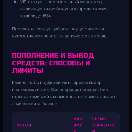
VIP-статус — персональный менеджер,
индивидуальные бонусные предложения,
кэшбэк до 15%
Переход на следующий ранг осуществляется
автоматически по итогам активности за месяц.
ПОПОЛНЕНИЕ И ВЫВОД
СРЕДСТВ: СПОСОБЫ И
ЛИМИТЫ
Казино Turbo поддерживает широкий выбор
платежных систем. Все операции проходят без
скрытых комиссий с возможностью моментального
зачисления на баланс.
МИН
ВРЕМЯ
МЕТОД
ИМУ
ОБРАБОТК
М
И