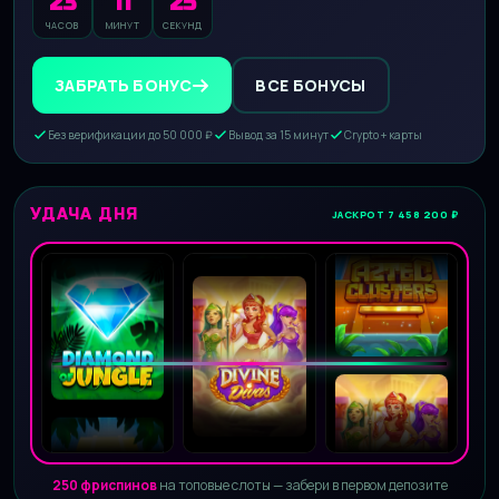
23
11
24
ЧАСОВ
МИНУТ
СЕКУНД
ЗАБРАТЬ БОНУС
ВСЕ БОНУСЫ
Без верификации до 50 000 ₽
Вывод за 15 минут
Crypto + карты
УДАЧА ДНЯ
JACKPOT 7 458 200 ₽
250 фриспинов
на топовые слоты — забери в первом депозите