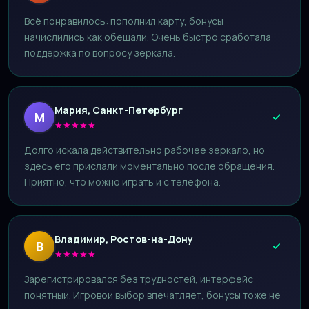
Всё понравилось: пополнил карту, бонусы
начислились как обещали. Очень быстро сработала
поддержка по вопросу зеркала.
Мария, Санкт-Петербург
М
★
★
★
★
★
Долго искала действительно рабочее зеркало, но
здесь его прислали моментально после обращения.
Приятно, что можно играть и с телефона.
Владимир, Ростов-на-Дону
В
★
★
★
★
★
Зарегистрировался без трудностей, интерфейс
понятный. Игровой выбор впечатляет, бонусы тоже не