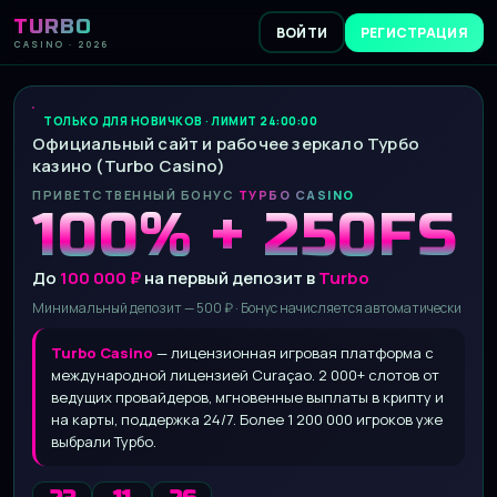
TURBO
ВОЙТИ
РЕГИСТРАЦИЯ
CASINO · 2026
ТОЛЬКО ДЛЯ НОВИЧКОВ · ЛИМИТ 24:00:00
Официальный сайт и рабочее зеркало Турбо
казино (Turbo Casino)
ПРИВЕТСТВЕННЫЙ БОНУС
ТУРБО CASINO
100% + 250FS
До
100 000 ₽
на первый депозит в
Turbo
Минимальный депозит — 500 ₽ · Бонус начисляется автоматически
Turbo Casino
— лицензионная игровая платформа с
международной лицензией Curaçao. 2 000+ слотов от
ведущих провайдеров, мгновенные выплаты в крипту и
на карты, поддержка 24/7. Более 1 200 000 игроков уже
выбрали Турбо.