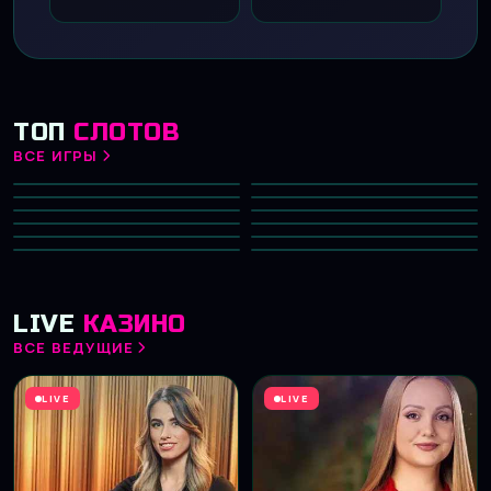
ТОП
СЛОТОВ
ВСЕ ИГРЫ
Gates of Olympus 1000
Big Bass Bonanza
HOT
Diamond of Jungle
Aztec Clusters
NEW
PRAGMATIC PLAY
PRAGMATIC PLAY
Divine Divas
Dreamshock
TOP
NETENT
PRAGMATIC PLAY
Hot Fruit
Phoenix Rising
NEW
PLAY’N GO
NETENT
Fruit Machine
Capymania Yellow
HOT
MICROGAMING
PLAY’N GO
Big Win x25
Fab Farm
MICROGAMING
PRAGMATIC PLAY
NETENT
PLAY’N GO
LIVE
КАЗИНО
ВСЕ ВЕДУЩИЕ
LIVE
LIVE