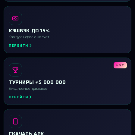
КЭШБЭК ДО 15%
Каждую неделю на счёт
ПЕРЕЙТИ
HOT
ТУРНИРЫ ₽5 000 000
Ежедневные призовые
ПЕРЕЙТИ
СКАЧАТЬ APK