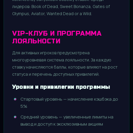
лидеров: Book of Dead, Sweet Bonanza, Gates of
Olympus, Aviator, Wanted Dead or a Wild.
VIP-КЛУБ И ПРОГРАММА
ЛОЯЛЬНОСТИ
Для активных игроков предусмотрена
многоуровневая система лояльности. За каждую
ставку начисляются баллы, которые влияют на рост
статуса и перечень доступных привилегий.
Уровни и привилегии программы
Стартовый уровень — начисление кэшбэка до
5%
Средний уровень — увеличенные лимиты на
вывод и доступ к эксклюзивным акциям