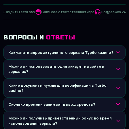
дит iTechLabs
GamCare ответственная игра
Поддержка 24/7
В
ВОПРОСЫ И
ОТВЕТЫ
Как узнать адрес актуального зеркала Турбо казино?
Можно ли использовать один аккаунт на сайте и
зеркалах?
Какие документы нужны для верификации в Turbo
casino?
Сколько времени занимает вывод средств?
Можно ли получить приветственный бонус во время
использования зеркала?