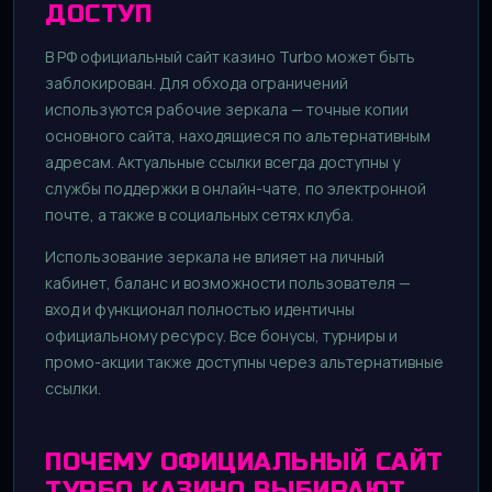
UR
ДОСТУП
В РФ официальный сайт казино Turbo может быть
заблокирован. Для обхода ограничений
используются рабочие зеркала — точные копии
основного сайта, находящиеся по альтернативным
адресам. Актуальные ссылки всегда доступны у
службы поддержки в онлайн-чате, по электронной
почте, а также в социальных сетях клуба.
Использование зеркала не влияет на личный
кабинет, баланс и возможности пользователя —
вход и функционал полностью идентичны
официальному ресурсу. Все бонусы, турниры и
промо-акции также доступны через альтернативные
ссылки.
ПОЧЕМУ ОФИЦИАЛЬНЫЙ САЙТ
ТУРБО КАЗИНО ВЫБИРАЮТ