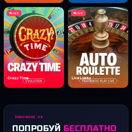
LIVE
LIVE
Crazy Time
Live Lobby
EVOLUTION
EVOLUTION
DEMO MODE · 0 ₽
ПОПРОБУЙ
БЕСПЛАТНО