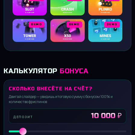
DEMO
DEMO
DEMO
КАЛЬКУЛЯТОР
БОНУСА
СКОЛЬКО ВНЕСЁТЕ НА СЧЁТ?
Двигай слайдер — увидишь итоговую сумму с бонусом 100% и
количество фриспинов
10 000 ₽
ДЕПОЗИТ