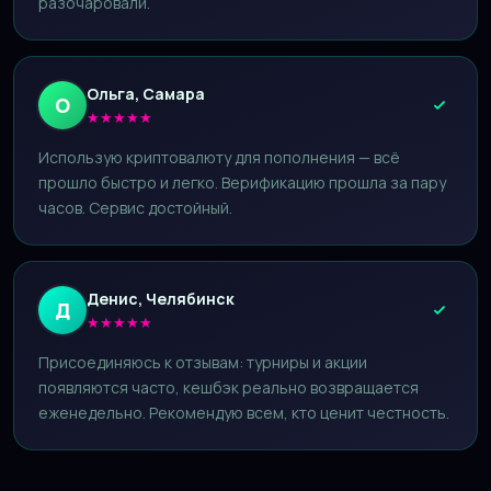
разочаровали.
Ольга, Самара
О
★
★
★
★
★
Использую криптовалюту для пополнения — всё
прошло быстро и легко. Верификацию прошла за пару
часов. Сервис достойный.
Денис, Челябинск
Д
★
★
★
★
★
Присоединяюсь к отзывам: турниры и акции
появляются часто, кешбэк реально возвращается
еженедельно. Рекомендую всем, кто ценит честность.